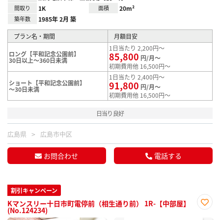
間取り
1K
面積
20m²
築年数
1985年 2月 築
プラン名・期間
月額目安
1日当たり 2,200円～
ロング【平和記念公園前】
85,800
円/月～
30日以上～360日未満
初期費用他 16,500円～
1日当たり 2,400円～
ショート【平和記念公園前】
91,800
円/月～
～30日未満
初期費用他 16,500円～
日当り良好
広島県
広島市中区
お問合わせ
電話する
割引キャンペーン
Kマンスリー十日市町電停前（相生通り前） 1R-【中部屋】
(No.124234)
お気