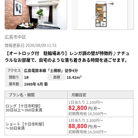
に入
り登
録
広島市中区
情報更新日 2026/08/09 11:51
【オートロック付 駐輪場あり】レンガ調の壁が特徴的♪ナチュ
ラルなお部屋で、自宅のような落ち着きある時間を過ごせます。
アクセス
広島電鉄本線「土橋駅」徒歩4分
間取り
1R
面積
18.42m²
築年数
1989年 6月 築
プラン名・期間
月額目安
1日当たり 2,100円～
ロング【十日市町駅】
82,800
円/月～
30日以上～360日未満
初期費用他 16,500円～
1日当たり 2,300円～
ショート【十日市町駅】
88,800
円/月～
～30日未満
初期費用他 16,500円～