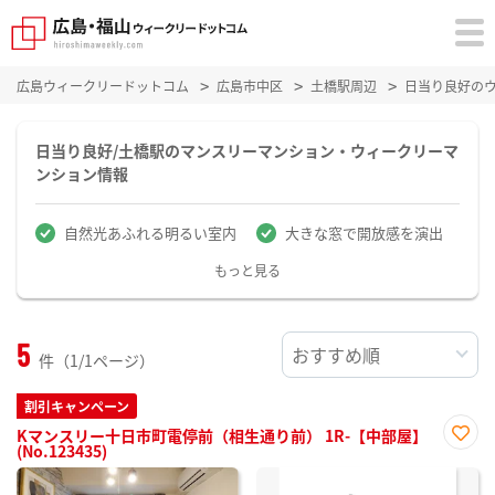
広島ウィークリードットコム
広島市中区
土橋駅周辺
日当り良好の
日当り良好/土橋駅のマンスリーマンション・ウィークリーマ
ンション情報
自然光あふれる明るい室内
大きな窓で開放感を演出
もっと見る
5
件（1/1ページ）
割引キャンペーン
Kマンスリー十日市町電停前（相生通り前） 1R-【中部屋】
(No.123435)
お気
に入
り登