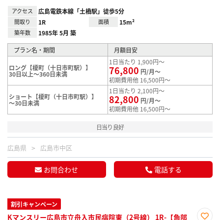
アクセス
広島電鉄本線「土橋駅」徒歩5分
間取り
1R
面積
15m²
築年数
1985年 5月 築
プラン名・期間
月額目安
1日当たり 1,900円～
ロング【榎町（十日市町駅）】
76,800
円/月～
30日以上～360日未満
初期費用他 16,500円～
1日当たり 2,100円～
ショート【榎町（十日市町駅）】
82,800
円/月～
～30日未満
初期費用他 16,500円～
日当り良好
広島県
広島市中区
お問合わせ
電話する
割引キャンペーン
Kマンスリー広島市立舟入市民病院東（2号線） 1R-【角部