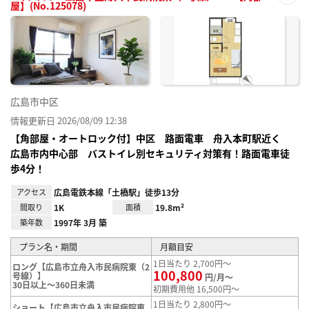
屋】(No.125078)
お気
に入
り登
録
広島市中区
情報更新日 2026/08/09 12:38
【角部屋・オートロック付】中区 路面電車 舟入本町駅近く
広島市内中心部 バストイレ別セキュリティ対策有！路面電車徒
歩4分！
アクセス
広島電鉄本線「土橋駅」徒歩13分
間取り
1K
面積
19.8m²
築年数
1997年 3月 築
プラン名・期間
月額目安
1日当たり 2,700円～
ロング【広島市立舟入市民病院東（2
100,800
号線）】
円/月～
30日以上～360日未満
初期費用他 16,500円～
1日当たり 2,800円～
ショート【広島市立舟入市民病院東