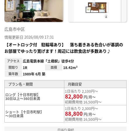
録
広島市中区
情報更新日 2026/08/09 17:31
【オートロック付 駐輪場あり】 落ち着きある色合いが基調の
お部屋でゆったり寛げます！周辺には飲食店が多数あり♪
アクセス
広島電鉄本線「土橋駅」徒歩4分
間取り
1R
面積
18.42m²
築年数
1989年 6月 築
プラン名・期間
月額目安
1日当たり 2,100円～
ロング【十日市町駅】
82,800
円/月～
30日以上～360日未満
初期費用他 16,500円～
1日当たり 2,300円～
ショート【十日市町駅】
88,800
円/月～
～30日未満
初期費用他 16,500円～
日当り良好