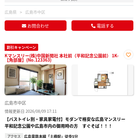
広島県
広島市中区
お問合わせ
電話する
割引キャンペーン
Kマンスリー(株)中国新聞社 本社前（平和記念公園前） 1K-
【角部屋】(No.123363)
お気
に入
り登
録
広島市中区
情報更新日 2026/08/09 17:11
【バストイレ別・家具家電付】モダンで格安な広島マンスリー
平和記念公園や広島市内の御用時の方 すぐそば！！！
アクセス
広島電鉄本線「土橋駅」徒歩5分