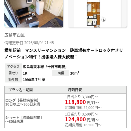
り登
録
広島市西区
情報更新日 2026/08/04 21:48
横川駅前 マンスリーマンション 駐車場有オートロック付きリ
ノベーション物件！出張法人様大歓迎！
アクセス
広島電鉄本線「十日市町駅」
間取り
1K
面積
20m²
築年数
1990年 7月 築
プラン名・期間
月額目安
1日当たり 3,300円～
ロング【長崎病院前】
118,800
円/月～
30日以上～365日未満
初期費用他 22,000円～
1日当たり 3,500円～
ショート【長崎病院前】
124,800
円/月～
～30日未満
初期費用他 16,500円～