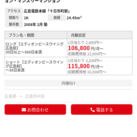
ョン・マンスリーマンション
アクセス
広島電鉄本線「十日市町駅」
間取り
1K
面積
24.45m²
築年数
2008年 2月 築
プラン名・期間
月額目安
1日当たり 2,900円～
ロング【エディオンピースウイング
106,800
広島前】
円/月～
30日以上～360日未満
初期費用他 22,000円～
1日当たり 3,200円～
ショート【エディオンピースウイン
115,800
グ広島前】
円/月～
～30日未満
初期費用他 16,500円～
同棲向け
広島県
広島市中区
お問合わせ
電話する