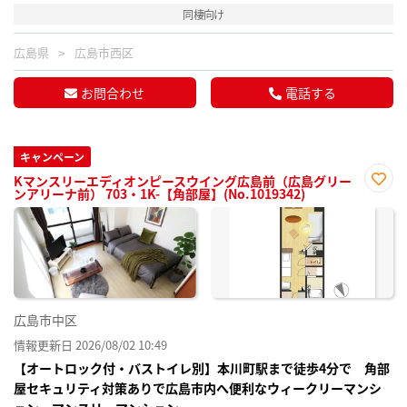
同棲向け
広島県
広島市西区
お問合わせ
電話する
キャンペーン
Kマンスリーエディオンピースウイング広島前（広島グリー
ンアリーナ前） 703・1K-【角部屋】(No.1019342)
お気
に入
り登
録
広島市中区
情報更新日 2026/08/02 10:49
【オートロック付・バストイレ別】本川町駅まで徒歩4分で 角部
屋セキュリティ対策ありで広島市内へ便利なウィークリーマンシ