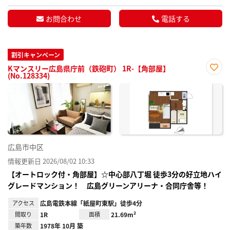
お問合わせ
電話する
割引キャンペーン
Kマンスリー広島県庁前（鉄砲町） 1R-【角部屋】
(No.128334)
お気
に入
り登
録
広島市中区
情報更新日 2026/08/02 10:33
【オートロック付・角部屋】☆中心部八丁堀 徒歩3分の好立地ハイ
グレードマンション！ 広島グリーンアリーナ・合同庁舎等！
アクセス
広島電鉄本線「紙屋町東駅」徒歩4分
間取り
1R
面積
21.69m²
築年数
1978年 10月 築