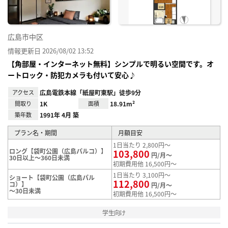
広島市中区
情報更新日 2026/08/02 13:52
【角部屋・インターネット無料】シンプルで明るい空間です。オ
ートロック・防犯カメラも付いて安心♪
アクセス
広島電鉄本線「紙屋町東駅」徒歩9分
間取り
1K
面積
18.91m²
築年数
1991年 4月 築
プラン名・期間
月額目安
1日当たり 2,800円～
ロング【袋町公園（広島パルコ）】
103,800
円/月～
30日以上～360日未満
初期費用他 16,500円～
1日当たり 3,100円～
ショート【袋町公園（広島パル
112,800
コ）】
円/月～
～30日未満
初期費用他 16,500円～
学生向け