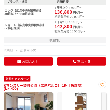
プラン名・期間
月額目安
1日当たり 3,900円～
ロング【広島中央郵便局前】
136,800
円/月～
30日以上～360日未満
初期費用他 22,000円～
1日当たり 4,100円～
ショート【広島中央郵便局前】
142,800
円/月～
～30日未満
初期費用他 16,500円～
学生向け
広島県
広島市中区
お問合わせ
電話する
割引キャンペーン
Kマンスリー袋町公園（広島パルコ） 1K-【角部屋】
(No.422)
お気
に入
り登
録