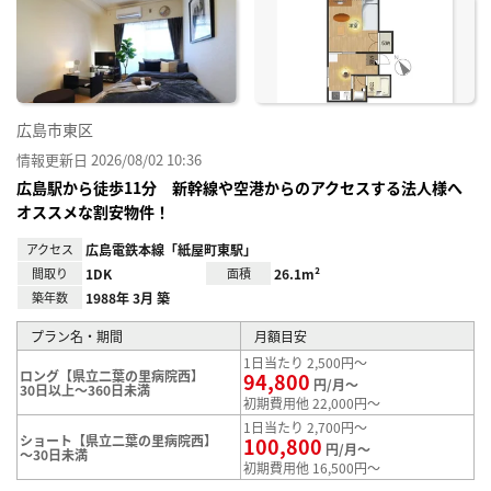
り登
録
広島市東区
情報更新日 2026/08/02 10:36
広島駅から徒歩11分 新幹線や空港からのアクセスする法人様へ
オススメな割安物件！
アクセス
広島電鉄本線「紙屋町東駅」
間取り
1DK
面積
26.1m²
築年数
1988年 3月 築
プラン名・期間
月額目安
1日当たり 2,500円～
ロング【県立二葉の里病院西】
94,800
円/月～
30日以上～360日未満
初期費用他 22,000円～
1日当たり 2,700円～
ショート【県立二葉の里病院西】
100,800
円/月～
～30日未満
初期費用他 16,500円～