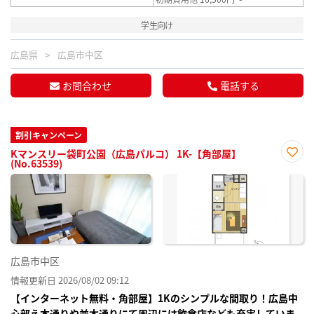
学生向け
広島県
広島市中区
お問合わせ
電話する
割引キャンペーン
Kマンスリー袋町公園（広島パルコ） 1K-【角部屋】
(No.63539)
お気
に入
り登
録
広島市中区
情報更新日 2026/08/02 09:12
【インターネット無料・角部屋】1Kのシンプルな間取り！広島中
心部え本通りや並木通りにて周辺には飲食店なども充実していま