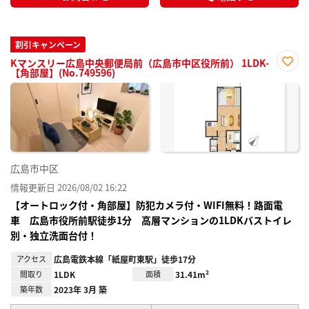
割引キャンペーン
Kマンスリー広島中央郵便局前（広島市中区役所前） 1LDK-
【角部屋】(No.749596)
お気
に入
り登
録
広島市中区
情報更新日 2026/08/02 16:22
【オートロック付・角部屋】防犯カメラ付・WIFI無料！路面電
車 広島市役所前駅徒歩1分 高層マンションの1LDKバストイレ
別・独立洗面台付！
アクセス
広島電鉄本線「紙屋町東駅」徒歩17分
間取り
1LDK
面積
31.41m²
築年数
2023年 3月 築