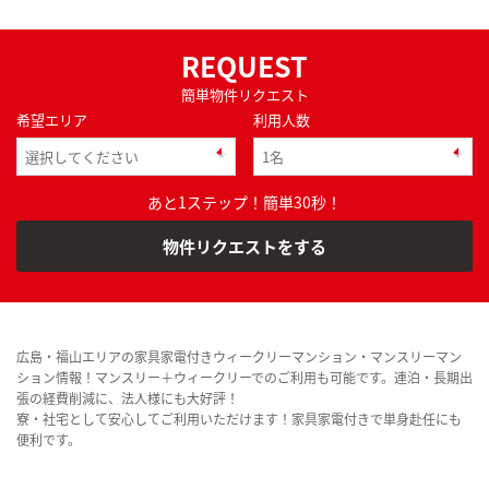
REQUEST
簡単物件リクエスト
希望エリア
利用人数
あと1ステップ！簡単30秒！
物件リクエストをする
広島・福山エリアの家具家電付きウィークリーマンション・マンスリーマン
ション情報！マンスリー＋ウィークリーでのご利用も可能です。連泊・長期出
張の経費削減に、法人様にも大好評！
寮・社宅として安心してご利用いただけます！家具家電付きで単身赴任にも
便利です。