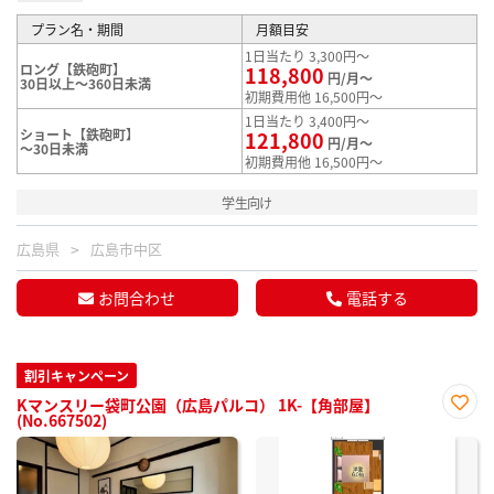
プラン名・期間
月額目安
1日当たり 3,300円～
ロング【鉄砲町】
118,800
円/月～
30日以上～360日未満
初期費用他 16,500円～
1日当たり 3,400円～
ショート【鉄砲町】
121,800
円/月～
～30日未満
初期費用他 16,500円～
学生向け
広島県
広島市中区
お問合わせ
電話する
割引キャンペーン
Kマンスリー袋町公園（広島パルコ） 1K-【角部屋】
(No.667502)
お気
に入
り登
録