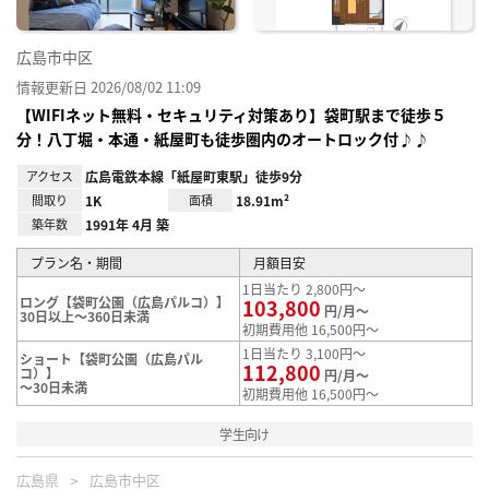
広島市中区
情報更新日 2026/08/02 11:09
【WIFIネット無料・セキュリティ対策あり】袋町駅まで徒歩５
分！八丁堀・本通・紙屋町も徒歩圏内のオートロック付♪♪
アクセス
広島電鉄本線「紙屋町東駅」徒歩9分
間取り
1K
面積
18.91m²
築年数
1991年 4月 築
プラン名・期間
月額目安
1日当たり 2,800円～
ロング【袋町公園（広島パルコ）】
103,800
円/月～
30日以上～360日未満
初期費用他 16,500円～
1日当たり 3,100円～
ショート【袋町公園（広島パル
112,800
コ）】
円/月～
～30日未満
初期費用他 16,500円～
学生向け
広島県
広島市中区