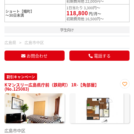
初期費用他 22,000円～
1日当たり 3,300円～
ショート【幟町】
118,800
円/月～
～30日未満
初期費用他 16,500円～
学生向け
広島県
広島市中区
お問合わせ
電話する
割引キャンペーン
Kマンスリー広島県庁前（鉄砲町） 1R-【角部屋】
(No.125083)
お気
に入
り登
録
広島市中区