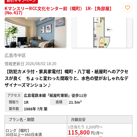
割引キャンペーン
KマンスリーRCC文化センター前（幟町） 1R-【角部屋】
(No.417)
お気
に入
り登
録
広島市中区
情報更新日 2026/08/02 18:20
【防犯カメラ付・家具家電付】幟町・八丁堀・紙屋町へのアクセ
スが良く ちょっと変わった間取りと、水色の壁がおしゃれなデ
ザイナーズマンション♪
アクセス
広島電鉄本線「紙屋町東駅」徒歩11分
間取り
1R
面積
21.5m²
築年数
1988年 7月 築
プラン名・期間
月額目安
1日当たり 3,200円～
ロング【幟町】
115,800
円/月～
30日以上～360日未満