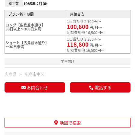
築年数
1985年 2月 築
プラン名・期間
月額目安
1日当たり 2,700円～
ロング【広島並木通り】
100,800
円/月～
30日以上～360日未満
初期費用他 16,500円～
1日当たり 3,300円～
ショート【広島並木通り】
118,800
円/月～
～30日未満
初期費用他 16,500円～
学生向け
広島県
広島市中区
お問合わせ
電話する
地図で検索