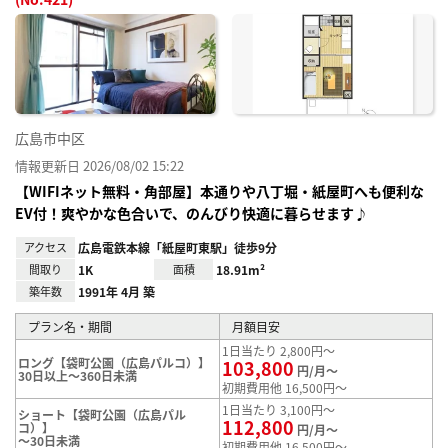
お気
に入
り登
録
広島市中区
情報更新日 2026/08/02 15:22
【WIFIネット無料・角部屋】本通りや八丁堀・紙屋町へも便利な
EV付！爽やかな色合いで、のんびり快適に暮らせます♪
アクセス
広島電鉄本線「紙屋町東駅」徒歩9分
間取り
1K
面積
18.91m²
築年数
1991年 4月 築
プラン名・期間
月額目安
1日当たり 2,800円～
ロング【袋町公園（広島パルコ）】
103,800
円/月～
30日以上～360日未満
初期費用他 16,500円～
1日当たり 3,100円～
ショート【袋町公園（広島パル
112,800
コ）】
円/月～
～30日未満
初期費用他 16,500円～