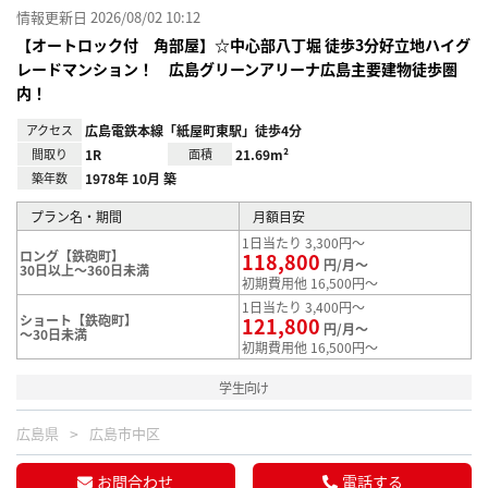
情報更新日 2026/08/02 10:12
【オートロック付 角部屋】☆中心部八丁堀 徒歩3分好立地ハイグ
レードマンション！ 広島グリーンアリーナ広島主要建物徒歩圏
内！
アクセス
広島電鉄本線「紙屋町東駅」徒歩4分
間取り
1R
面積
21.69m²
築年数
1978年 10月 築
プラン名・期間
月額目安
1日当たり 3,300円～
ロング【鉄砲町】
118,800
円/月～
30日以上～360日未満
初期費用他 16,500円～
1日当たり 3,400円～
ショート【鉄砲町】
121,800
円/月～
～30日未満
初期費用他 16,500円～
学生向け
広島県
広島市中区
お問合わせ
電話する