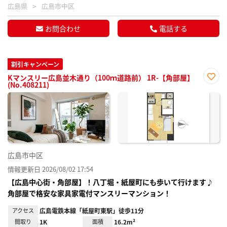
広島県
広島市中区
お問合わせ
電話する
割引キャンペーン
Kマンスリー広島並木通り（100ｍ道路前） 1R-【角部屋】
(No.408211)
お気
に入
り登
録
広島市中区
情報更新日 2026/08/02 17:54
【広島中心街・角部屋】！八丁堀・紙屋町にも歩いて行けます♪
角部屋で格安な家具家電付マンスリーマンション！
アクセス
広島電鉄本線「紙屋町東駅」徒歩11分
間取り
1K
面積
16.2m²