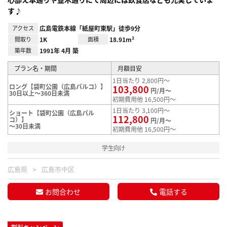
す♪
アクセス
広島電鉄本線「紙屋町東駅」徒歩9分
間取り
1K
面積
18.91m²
築年数
1991年 4月 築
プラン名・期間
月額目安
1日当たり 2,800円～
ロング【袋町公園（広島パルコ）】
103,800
円/月～
30日以上～360日未満
初期費用他 16,500円～
1日当たり 3,100円～
ショート【袋町公園（広島パル
112,800
コ）】
円/月～
～30日未満
初期費用他 16,500円～
学生向け
広島県
広島市中区
お問合わせ
電話する