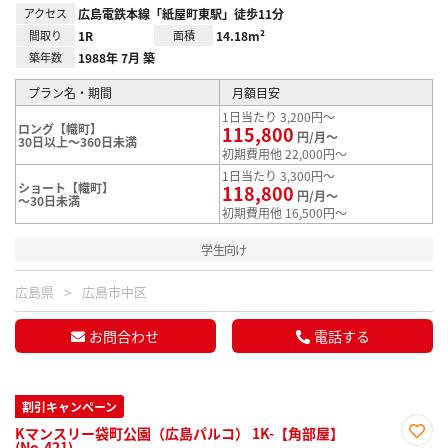
アクセス
広島電鉄本線「紙屋町東駅」徒歩11分
間取り
1R
面積
14.18m²
築年数
1988年 7月 築
プラン名・期間
月額目安
1日当たり 3,200円～
ロング【幟町】
115,800
円/月～
30日以上～360日未満
初期費用他 22,000円～
1日当たり 3,300円～
ショート【幟町】
118,800
円/月～
～30日未満
初期費用他 16,500円～
学生向け
広島県
広島市中区
お問合わせ
電話する
割引キャンペーン
Kマンスリー袋町公園（広島パルコ） 1K-【角部屋】
(No.421)