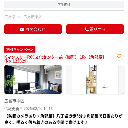
学生向け
広島県
広島市東区
お問合わせ
電話する
割引キャンペーン
KマンスリーRCC文化センター前（幟町） 1R-【角部屋】
(No.123329)
お気
に入
り登
録
広島市中区
情報更新日 2026/08/02 10:16
【防犯カメラあり・角部屋】八丁堀徒歩5分♪角部屋で日当たりが
良く、明るく落ち着きのある空間で寛げます♪