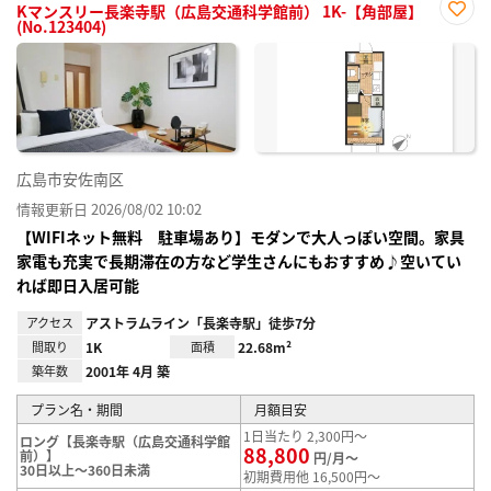
Kマンスリー長楽寺駅（広島交通科学館前） 1K-【角部屋】
(No.123404)
お気
に入
り登
録
広島市安佐南区
情報更新日 2026/08/02 10:02
【WIFIネット無料 駐車場あり】モダンで大人っぽい空間。家具
家電も充実で長期滞在の方など学生さんにもおすすめ♪空いてい
れば即日入居可能
アクセス
アストラムライン「長楽寺駅」徒歩7分
間取り
1K
面積
22.68m²
築年数
2001年 4月 築
プラン名・期間
月額目安
1日当たり 2,300円～
ロング【長楽寺駅（広島交通科学館
88,800
前）】
円/月～
30日以上～360日未満
初期費用他 16,500円～