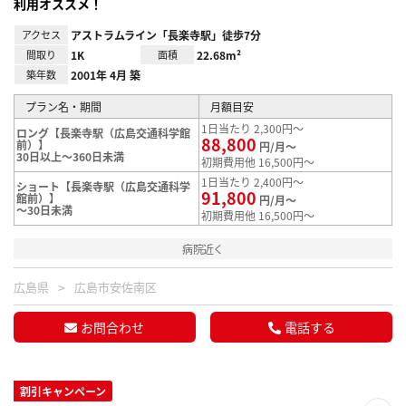
利用オススメ！
アクセス
アストラムライン「長楽寺駅」徒歩7分
間取り
1K
面積
22.68m²
築年数
2001年 4月 築
プラン名・期間
月額目安
1日当たり 2,300円～
ロング【長楽寺駅（広島交通科学館
88,800
前）】
円/月～
30日以上～360日未満
初期費用他 16,500円～
1日当たり 2,400円～
ショート【長楽寺駅（広島交通科学
91,800
館前）】
円/月～
～30日未満
初期費用他 16,500円～
病院近く
広島県
広島市安佐南区
お問合わせ
電話する
割引キャンペーン