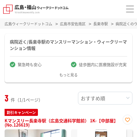
広島ウィークリードットコム
広島市安佐南区
長楽寺駅
病院近くの
病院近く/長楽寺駅のマンスリーマンション・ウィークリーマ
ンション情報
緊急時も安心
徒歩圏内に医療施設が充実
もっと見る
3
件（1/1ページ）
割引キャンペーン
Kマンスリー長楽寺駅（広島交通科学館前） 1K-【中部屋】
(No.126619)
お気
に入
り登