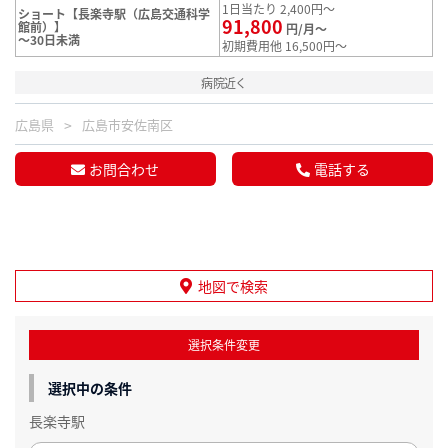
1日当たり 2,400円～
ショート【長楽寺駅（広島交通科学
91,800
館前）】
円/月～
～30日未満
初期費用他 16,500円～
病院近く
広島県
広島市安佐南区
お問合わせ
電話する
地図で検索
選択条件変更
選択中の条件
長楽寺駅