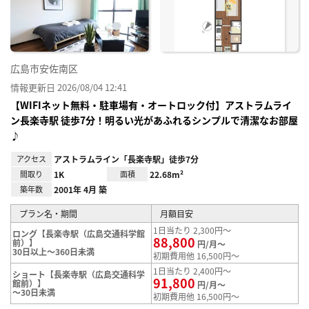
録
広島市安佐南区
情報更新日 2026/08/04 12:41
【WIFIネット無料・駐車場有・オートロック付】アストラムライ
ン長楽寺駅 徒歩7分！明るい光があふれるシンプルで清潔なお部屋
♪
アクセス
アストラムライン「長楽寺駅」徒歩7分
間取り
1K
面積
22.68m²
築年数
2001年 4月 築
プラン名・期間
月額目安
1日当たり 2,300円～
ロング【長楽寺駅（広島交通科学館
88,800
前）】
円/月～
30日以上～360日未満
初期費用他 16,500円～
1日当たり 2,400円～
ショート【長楽寺駅（広島交通科学
91,800
館前）】
円/月～
～30日未満
初期費用他 16,500円～