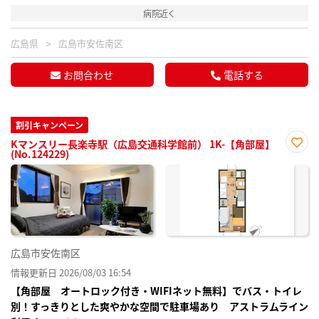
病院近く
広島県
広島市安佐南区
お問合わせ
電話する
割引キャンペーン
Kマンスリー長楽寺駅（広島交通科学館前） 1K-【角部屋】
(No.124229)
お気
に入
り登
録
広島市安佐南区
情報更新日 2026/08/03 16:54
【角部屋 オートロック付き・WIFIネット無料】でバス・トイレ
別！すっきりとした爽やかな空間で駐車場あり アストラムライン