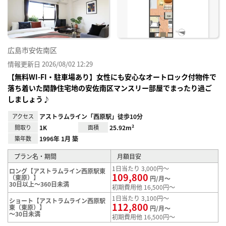
録
広島市安佐南区
情報更新日 2026/08/02 12:29
【無料WI-FI・駐車場あり】女性にも安心なオートロック付物件で
落ち着いた閑静住宅地の安佐南区マンスリー部屋でまったり過ご
しましょう♪
アクセス
アストラムライン「西原駅」徒歩10分
間取り
1K
面積
25.92m²
築年数
1996年 1月 築
プラン名・期間
月額目安
1日当たり 3,000円～
ロング【アストラムライン西原駅東
109,800
（東原）】
円/月～
30日以上～360日未満
初期費用他 16,500円～
1日当たり 3,100円～
ショート【アストラムライン西原駅
112,800
東（東原）】
円/月～
～30日未満
初期費用他 16,500円～