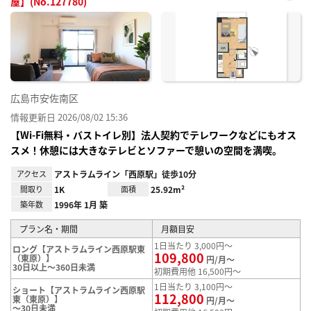
屋】(No.127780)
お気
に入
り登
録
広島市安佐南区
情報更新日 2026/08/02 15:36
【Wi-Fi無料・バストイレ別】法人契約でテレワークなどにもオス
スメ！休憩には大きなテレビとソファーで憩いの空間を満喫。
アクセス
アストラムライン「西原駅」徒歩10分
間取り
1K
面積
25.92m²
築年数
1996年 1月 築
プラン名・期間
月額目安
1日当たり 3,000円～
ロング【アストラムライン西原駅東
109,800
（東原）】
円/月～
30日以上～360日未満
初期費用他 16,500円～
1日当たり 3,100円～
ショート【アストラムライン西原駅
112,800
東（東原）】
円/月～
～30日未満