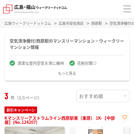
広島ウィークリードットコム
広島市安佐南区
西原駅
空気清浄機付
空気清浄機付/西原駅のマンスリーマンション・ウィークリー
マンション情報
清潔な室内空気を常に維持
花粉対策◎
もっと見る
3
件（1/1ページ）
割引キャンペーン
Kマンスリーアストラムライン西原駅東（東原） 1K-【中部
屋】(No.124207)
お気
に入
り登