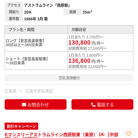
アクセス
アストラムライン「西原駅」
間取り
2DK
面積
35m²
築年数
1988年 3月 築
プラン名・期間
月額目安
1日当たり 3,700円～
ロング【安芸長束駅東】
130,800
円/月～
30日以上～365日未満
初期費用他 27,500円～
1日当たり 3,900円～
ショート【安芸長束駅東】
136,800
円/月～
～30日未満
初期費用他 22,000円～
空気清浄機付
広島県
広島市安佐南区
お問合わせ
電話する
割引キャンペーン
Kマンスリーアストラムライン西原駅東（東原） 1K-【中部