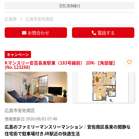
空気清浄機付
広島県
広島市安佐南区
お問合わせ
電話する
キャンペーン
Kマンスリー安芸長束駅東（183号線前） 2DK-【角部屋】
(No.123288)
お気
に入
り登
録
広島市安佐南区
情報更新日 2026/08/02 07:48
広島のファミリーマンスリーマンション｜安佐南区長束の閑静な
住宅街で駐車場付きJR駅近の快適生活