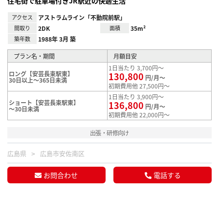
住宅街で駐車場付きJR駅近の快適生活
アクセス
アストラムライン「不動院前駅」
間取り
2DK
面積
35m²
築年数
1988年 3月 築
プラン名・期間
月額目安
1日当たり 3,700円～
ロング【安芸長束駅東】
130,800
円/月～
30日以上～365日未満
初期費用他 27,500円～
1日当たり 3,900円～
ショート【安芸長束駅東】
136,800
円/月～
～30日未満
初期費用他 22,000円～
出張・研修向け
広島県
広島市安佐南区
お問合わせ
電話する