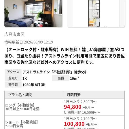
り登
録
広島市東区
情報更新日 2026/08/09 12:19
【オートロック付・駐車場有】WIFI無料！嬉しい角部屋♪窓が2つ
あり、日当たり抜群！アストラムライン利用可能で東区にあり安佐
南区や安佐北区など郊外へのアクセスに便利です。
アクセス
アストラムライン「不動院前駅」徒歩5分
間取り
1K
面積
19m²
築年数
1989年 8月 築
プラン名・期間
月額目安
1日当たり 2,500円～
ロング【不動院前】
94,800
円/月～
30日以上～360日未満
初期費用他 16,500円～
1日当たり 2,700円～
ショート【不動院前】
100,800
円/月～
～30日未満