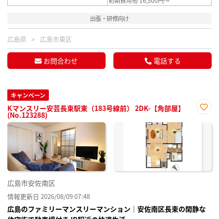
初期費用他 16,500円～
出張・研修向け
広島県
広島市東区
お問合わせ
電話する
キャンペーン
Kマンスリー安芸長束駅東（183号線前） 2DK-【角部屋】
(No.123288)
お気
に入
り登
録
広島市安佐南区
情報更新日 2026/08/09 07:48
広島のファミリーマンスリーマンション｜安佐南区長束の閑静な