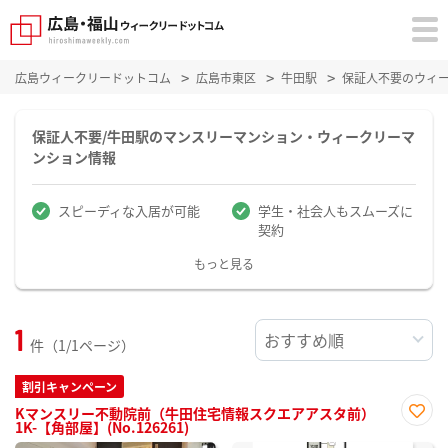
広島ウィークリードットコム
広島市東区
牛田駅
保証人不要のウィ
保証人不要/牛田駅のマンスリーマンション・ウィークリーマ
ンション情報
スピーディな入居が可能
学生・社会人もスムーズに
契約
もっと見る
1
件（1/1ページ）
割引キャンペーン
Kマンスリー不動院前（牛田住宅情報スクエアアスタ前）
1K-【角部屋】(No.126261)
お気
に入