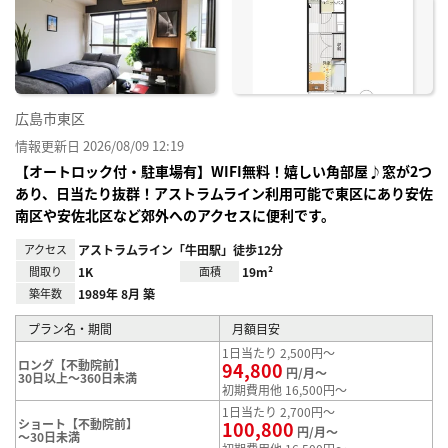
り登
録
広島市東区
情報更新日 2026/08/09 12:19
【オートロック付・駐車場有】WIFI無料！嬉しい角部屋♪窓が2つ
あり、日当たり抜群！アストラムライン利用可能で東区にあり安佐
南区や安佐北区など郊外へのアクセスに便利です。
アクセス
アストラムライン「牛田駅」徒歩12分
間取り
1K
面積
19m²
築年数
1989年 8月 築
プラン名・期間
月額目安
1日当たり 2,500円～
ロング【不動院前】
94,800
円/月～
30日以上～360日未満
初期費用他 16,500円～
1日当たり 2,700円～
ショート【不動院前】
100,800
円/月～
～30日未満