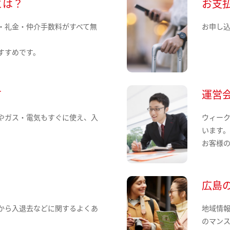
とは？
お支
・礼金・仲介手数料がすべて無
お申し
すすめです。
て
運営
やガス・電気もすぐに使え、入
ウィー
います
お客様
広島
から入退去などに関するよくあ
地域情
のマン