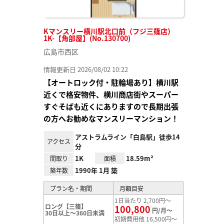
Kマンスリー横川駅北口前（フジ三篠店）
1K-【角部屋】(No.130700)
広島市西区
情報更新日 2026/08/02 10:22
【オートロック付・駐輪場あり】横川駅
近くで格安物件、横川商店街やスーパー
すぐそばも近くにありますので長期出張
の方へお勧めなマンスリーマンション！
アストラムライン「白島駅」徒歩14
アクセス
分
1K
18.59m²
間取り
面積
1990年 1月 築
築年数
プラン名・期間
月額目安
1日当たり 2,700円～
ロング【三篠】
100,800
円/月～
30日以上～360日未満
初期費用他 16,500円～