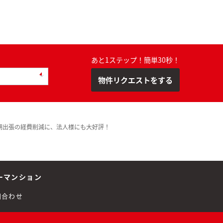
あと1ステップ！簡単30秒！
物件リクエストをする
期出張の経費削減に、法人様にも大好評！
ーマンション
問合わせ