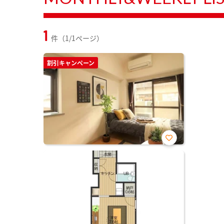
1
件（1/1ページ）
割引キャンペーン
お気
に入
り登
録