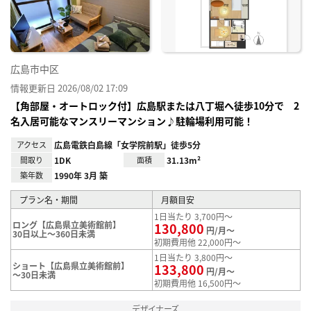
録
広島市中区
情報更新日 2026/08/02 17:09
【角部屋・オートロック付】広島駅または八丁堀へ徒歩10分で 2
名入居可能なマンスリーマンション♪駐輪場利用可能！
アクセス
広島電鉄白島線「女学院前駅」徒歩5分
間取り
1DK
面積
31.13m²
築年数
1990年 3月 築
プラン名・期間
月額目安
1日当たり 3,700円～
ロング【広島県立美術館前】
130,800
円/月～
30日以上～360日未満
初期費用他 22,000円～
1日当たり 3,800円～
ショート【広島県立美術館前】
133,800
円/月～
～30日未満
初期費用他 16,500円～
デザイナーズ