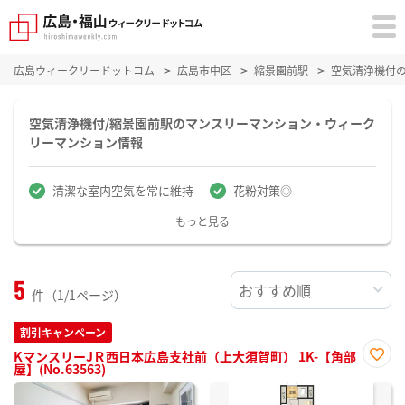
広島ウィークリードットコム
広島市中区
縮景園前駅
空気清浄機付
空気清浄機付/縮景園前駅のマンスリーマンション・ウィーク
リーマンション情報
清潔な室内空気を常に維持
花粉対策◎
もっと見る
5
件（1/1ページ）
割引キャンペーン
KマンスリーJＲ西日本広島支社前（上大須賀町） 1K-【角部
屋】(No.63563)
お気
に入
り登