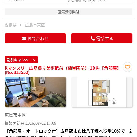
初期費用他 16,500円～
空気清浄機付
広島県
広島市東区
お問合わせ
電話する
割引キャンペーン
Kマンスリー広島県立美術館前（縮景園前） 1DK-【角部屋】
(No.813552)
お気
に入
り登
録
広島市中区
情報更新日 2026/08/02 17:09
【角部屋・オートロック付】広島駅または八丁堀へ徒歩10分で 2