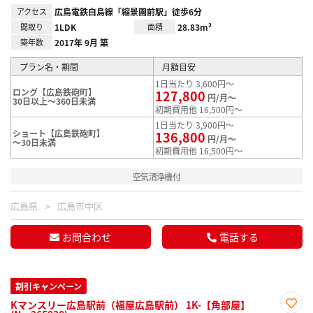
アクセス
広島電鉄白島線「縮景園前駅」徒歩6分
間取り
1LDK
面積
28.83m²
築年数
2017年 9月 築
プラン名・期間
月額目安
1日当たり 3,600円～
ロング【広島鉄砲町】
127,800
円/月～
30日以上～360日未満
初期費用他 16,500円～
1日当たり 3,900円～
ショート【広島鉄砲町】
136,800
円/月～
～30日未満
初期費用他 16,500円～
空気清浄機付
広島県
広島市中区
お問合わせ
電話する
割引キャンペーン
Kマンスリー広島駅前（福屋広島駅前） 1K-【角部屋】