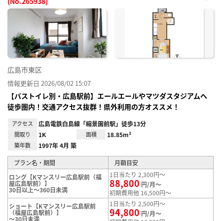
(No.265938)
お気
に入
り登
録
広島市東区
情報更新日 2026/08/02 15:07
【バストイレ別・広島駅前】エールエールやマツダスタジアムへ
徒歩圏内！交通アクセス抜群！県外利用の方オススメ！
アクセス
広島電鉄白島線「縮景園前駅」徒歩13分
間取り
1K
面積
18.85m²
築年数
1997年 4月 築
プラン名・期間
月額目安
1日当たり 2,300円～
ロング【Kマンスリー広島駅前（福
88,800
屋広島駅前）】
円/月～
30日以上～360日未満
初期費用他 16,500円～
1日当たり 2,500円～
ショート【Kマンスリー広島駅前
94,800
（福屋広島駅前）】
円/月～
～30日未満