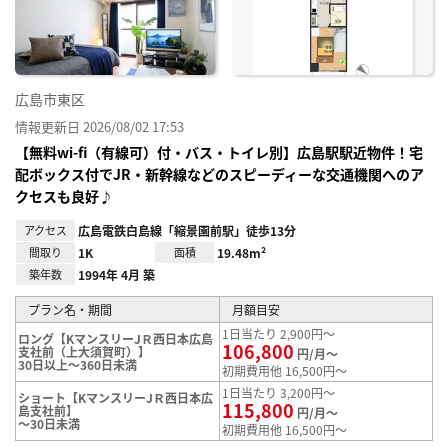
録
広島市東区
情報更新日 2026/08/02 17:53
【無料wi-fi（有線可）付・バス・トイレ別】広島駅駅近物件！宅
配ボックス付でJR・新幹線などのスピーディーな交通機関へのア
クセスも良好♪
アクセス
広島電鉄白島線「縮景園前駅」徒歩13分
間取り
1K
面積
19.48m²
築年数
1994年 4月 築
プラン名・期間
月額目安
1日当たり 2,900円～
ロング【KマンスリーJＲ西日本広島
106,800
支社前（上大須賀町）】
円/月～
30日以上～360日未満
初期費用他 16,500円～
1日当たり 3,200円～
ショート【KマンスリーJＲ西日本広
115,800
島支社前】
円/月～
～30日未満
初期費用他 16,500円～