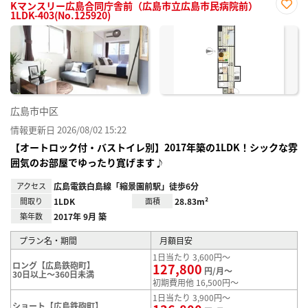
Kマンスリー広島合同庁舎前（広島市立広島市民病院前）
1LDK-403(No.125920)
お気
に入
り登
録
広島市中区
情報更新日 2026/08/02 15:22
【オートロック付・バストイレ別】2017年築の1LDK！シックな雰
囲気のお部屋でゆったり寛げます♪
アクセス
広島電鉄白島線「縮景園前駅」徒歩6分
間取り
1LDK
面積
28.83m²
築年数
2017年 9月 築
プラン名・期間
月額目安
1日当たり 3,600円～
ロング【広島鉄砲町】
127,800
円/月～
30日以上～360日未満
初期費用他 16,500円～
1日当たり 3,900円～
ショート【広島鉄砲町】