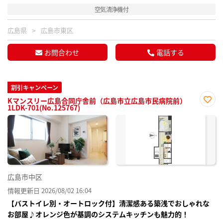
空気清浄機付
広島県
広島市東区
お問合わせ
電話する
割引キャンペーン
Kマンスリー広島合同庁舎前（広島市立広島市民病院前）
1LDK-701(No.125767)
お気
に入
り登
録
広島市中区
情報更新日 2026/08/02 16:04
【バストイレ別・オートロック付】清潔感ある築浅でおしゃれな
お部屋♪オレンジ色が基調のシステムキッチンも魅力的！