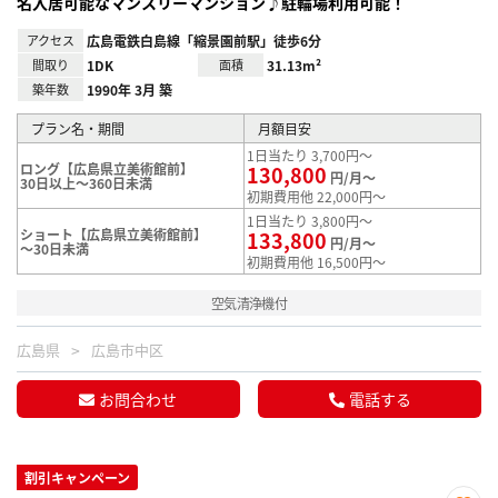
名入居可能なマンスリーマンション♪駐輪場利用可能！
アクセス
広島電鉄白島線「縮景園前駅」徒歩6分
間取り
1DK
面積
31.13m²
築年数
1990年 3月 築
プラン名・期間
月額目安
1日当たり 3,700円～
ロング【広島県立美術館前】
130,800
円/月～
30日以上～360日未満
初期費用他 22,000円～
1日当たり 3,800円～
ショート【広島県立美術館前】
133,800
円/月～
～30日未満
初期費用他 16,500円～
空気清浄機付
広島県
広島市中区
お問合わせ
電話する
割引キャンペーン