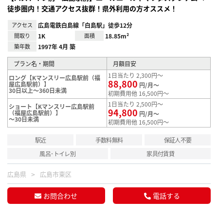
徒歩圏内！交通アクセス抜群！県外利用の方オススメ！
アクセス
広島電鉄白島線「白島駅」徒歩12分
間取り
1K
面積
18.85m²
築年数
1997年 4月 築
プラン名・期間
月額目安
1日当たり 2,300円～
ロング【Kマンスリー広島駅前（福
88,800
屋広島駅前）】
円/月～
30日以上～360日未満
初期費用他 16,500円～
1日当たり 2,500円～
ショート【Kマンスリー広島駅前
94,800
（福屋広島駅前）】
円/月～
～30日未満
初期費用他 16,500円～
駅近
手数料無料
保証人不要
風呂･トイレ別
家具付賃貸
広島県
広島市東区
お問合わせ
電話する