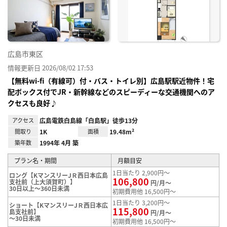
り登
録
広島市東区
情報更新日 2026/08/02 17:53
【無料wi-fi（有線可）付・バス・トイレ別】広島駅駅近物件！宅
配ボックス付でJR・新幹線などのスピーディーな交通機関へのア
クセスも良好♪
アクセス
広島電鉄白島線「白島駅」徒歩13分
間取り
1K
面積
19.48m²
築年数
1994年 4月 築
プラン名・期間
月額目安
1日当たり 2,900円～
ロング【KマンスリーJＲ西日本広島
106,800
支社前（上大須賀町）】
円/月～
30日以上～360日未満
初期費用他 16,500円～
1日当たり 3,200円～
ショート【KマンスリーJＲ西日本広
115,800
島支社前】
円/月～
～30日未満
初期費用他 16,500円～