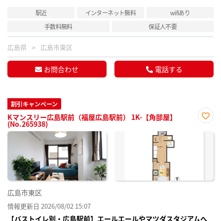
駅近
インターネット無料
wifiあり
手数料無料
保証人不要
広島県
広島市東区
お問合わせ
電話する
割引キャンペーン
Kマンスリー広島駅前（福屋広島駅前） 1K-【角部屋】
(No.265938)
お気
に入
り登
録
広島市東区
情報更新日 2026/08/02 15:07
【バストイレ別・広島駅前】エールエールやマツダスタジアムへ