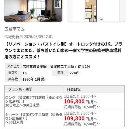
録
広島市南区
情報更新日 2026/08/09 12:01
【リノベーション・バストイレ別】オートロック付きの1K。ブラ
ウンでまとめた、落ち着いた印象の一室で学生の研修や駐車場利
用の方にオススメ！
アクセス
広島電鉄皆実線「皆実町二丁目駅」徒歩2分
間取り
1K
面積
22m²
築年数
1990年 1月 築
プラン名・期間
月額目安
1日当たり 2,900円～
ロング【皆実町2丁目駅前（ゆめタウ
106,800
ン広島前）】
円/月～
30日以上～360日未満
初期費用他 16,500円～
1日当たり 3,000円～
ショート【皆実町2丁目駅前（ゆめタ
109,800
ウン広島前）】
円/月～
～30日未満
初期費用他 16,500円～