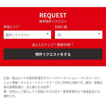
REQUEST
簡単物件リクエスト
希望エリア
利用人数
あと1ステップ！簡単30秒！
物件リクエストをする
広島・福山エリアの家具家電付きウィークリーマンション・マンスリーマン
ション情報！マンスリー＋ウィークリーでのご利用も可能です。連泊・長期出
張の経費削減に、法人様にも大好評！
寮・社宅として安心してご利用いただけます！家具家電付きで単身赴任にも
便利です。