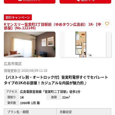
割引キャンペーン
Kマンスリー皆実町2丁目駅前（ゆめタウン広島前） 1K-【中
部屋】(No.122149)
お気
に入
り登
録
広島市南区
情報更新日 2026/08/09 11:18
【バストイレ別・オートロック付】皆実町電停すぐでセパレート
タイプの1Kのお部屋！カジュアルな内装が魅力的♪
アクセス
広島電鉄皆実線「皆実町二丁目駅」徒歩2分
間取り
1K
面積
22m²
築年数
1990年 1月 築
プラン名・期間
月額目安