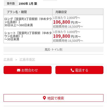
築年数
1990年 1月 築
プラン名・期間
月額目安
1日当たり 2,900円～
ロング【皆実町2丁目駅前（ゆめタウ
106,800
ン広島前）】
円/月～
30日以上～360日未満
初期費用他 16,500円～
1日当たり 3,000円～
ショート【皆実町2丁目駅前（ゆめタ
109,800
ウン広島前）】
円/月～
～30日未満
初期費用他 16,500円～
風呂･トイレ別
広島県
広島市南区
お問合わせ
電話する
地図で検索