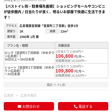
【バストイレ別・駐車場先着順】ショッピングモールやコンビニ
が徒歩圏内♪日当たりが良く、明るいお部屋で快適に生活できま
す！
アクセス
広島電鉄皆実線「皆実町二丁目駅」徒歩2分
間取り
1K
面積
22m²
築年数
1990年 1月 築
プラン名・期間
月額目安
1日当たり 2,900円～
ロング【皆実町2丁目駅前（ゆめタウ
106,800
ン広島前）】
円/月～
30日以上～360日未満
初期費用他 16,500円～
1日当たり 3,000円～
ショート【皆実町2丁目駅前（ゆめタ
109,800
ウン広島前）】
円/月～
～30日未満
初期費用他 16,500円～
風呂･トイレ別
広島県
広島市南区
お問合わせ
電話する