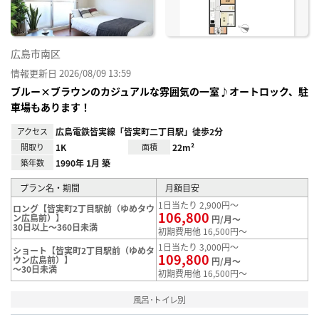
広島市南区
情報更新日 2026/08/09 13:59
ブルー×ブラウンのカジュアルな雰囲気の一室♪オートロック、駐
車場もあります！
アクセス
広島電鉄皆実線「皆実町二丁目駅」徒歩2分
間取り
1K
面積
22m²
築年数
1990年 1月 築
プラン名・期間
月額目安
1日当たり 2,900円～
ロング【皆実町2丁目駅前（ゆめタウ
106,800
ン広島前）】
円/月～
30日以上～360日未満
初期費用他 16,500円～
1日当たり 3,000円～
ショート【皆実町2丁目駅前（ゆめタ
109,800
ウン広島前）】
円/月～
～30日未満
初期費用他 16,500円～
風呂･トイレ別