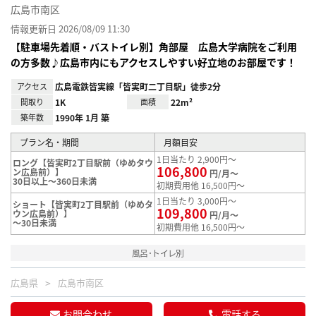
広島市南区
情報更新日 2026/08/09 11:30
【駐車場先着順・バストイレ別】角部屋 広島大学病院をご利用
の方多数♪広島市内にもアクセスしやすい好立地のお部屋です！
アクセス
広島電鉄皆実線「皆実町二丁目駅」徒歩2分
間取り
1K
面積
22m²
築年数
1990年 1月 築
プラン名・期間
月額目安
1日当たり 2,900円～
ロング【皆実町2丁目駅前（ゆめタウ
106,800
ン広島前）】
円/月～
30日以上～360日未満
初期費用他 16,500円～
1日当たり 3,000円～
ショート【皆実町2丁目駅前（ゆめタ
109,800
ウン広島前）】
円/月～
～30日未満
初期費用他 16,500円～
風呂･トイレ別
広島県
広島市南区
お問合わせ
電話する