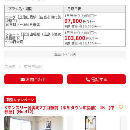
プラン名・期間
月額目安
1日当たり 2,600円～
ロング【比治山橋駅（広島市現代美
97,800
術館下）】
円/月～
30日以上～360日未満
初期費用他 16,500円～
1日当たり 2,800円～
ショート【比治山橋駅（広島市現代
103,800
美術館下）】
円/月～
～30日未満
初期費用他 16,500円～
風呂･トイレ別
広島県
広島市南区
お問合わせ
電話する
割引キャンペーン
Kマンスリー皆実町2丁目駅前（ゆめタウン広島前） 1K-【中
部屋】(No.412)
お気
に入
り登
録