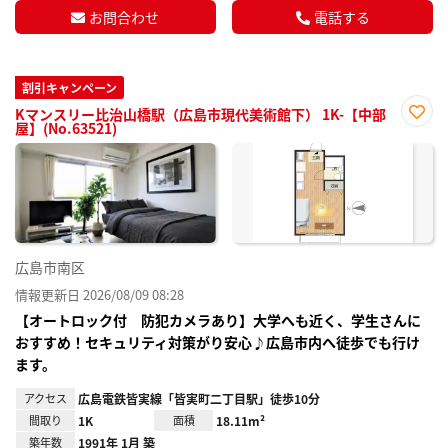
お問合わせ
電話する
割引キャンペーン
Kマンスリー比治山橋駅（広島市現代美術館下） 1K-【中部
屋】(No.63521)
お気
に入
り登
録
広島市南区
情報更新日 2026/08/09 08:28
【オートロック付 防犯カメラあり】大学へも近く、学生さんに
おすすめ！セキュリティ対策がり安心♪広島市内へ徒歩でも行け
ます。
アクセス
広島電鉄皆実線「皆実町二丁目駅」徒歩10分
間取り
1K
面積
18.11m²
築年数
1991年 1月 築