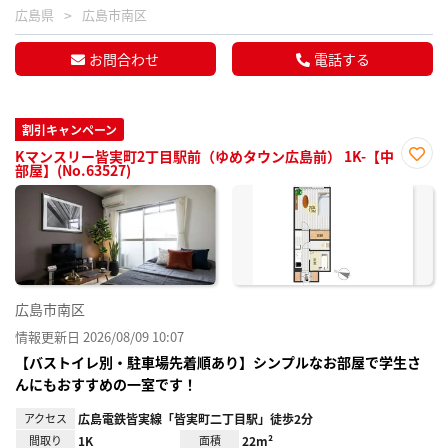
広島県
広島市南区
お問合わせ
電話する
割引キャンペーン
Kマンスリー皆実町2丁目駅前（ゆめタウン広島前） 1K-【中
部屋】(No.63527)
お気
に入
り登
録
広島市南区
情報更新日 2026/08/09 10:07
【バストイレ別・駐車場先着順あり】シンプルなお部屋で学生さ
んにもおすすめの一室です！
アクセス
広島電鉄皆実線「皆実町二丁目駅」徒歩2分
間取り
1K
面積
22m²