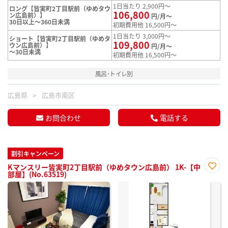
1日当たり 2,900円～
ロング【皆実町2丁目駅前（ゆめタウ
106,800
ン広島前）】
円/月～
30日以上～360日未満
初期費用他 16,500円～
1日当たり 3,000円～
ショート【皆実町2丁目駅前（ゆめタ
109,800
ウン広島前）】
円/月～
～30日未満
初期費用他 16,500円～
風呂･トイレ別
広島県
広島市南区
お問合わせ
電話する
割引キャンペーン
Kマンスリー皆実町2丁目駅前（ゆめタウン広島前） 1K-【中
部屋】(No.63519)
お気
に入
り登
録