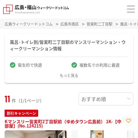
広島ウィークリードットコム
広島市南区
皆実町二丁目駅
風呂･ト
風呂･トイレ別/皆実町二丁目駅のマンスリーマンション・ウ
ィークリーマンション情報
衛生的で快適
複数名での利用に最適
もっと見る
11
件（1/1ページ）
割引キャンペーン
Kマンスリー皆実町2丁目駅前（ゆめタウン広島前） 1K-【中
部屋】(No.124215)
お気
に入
り登