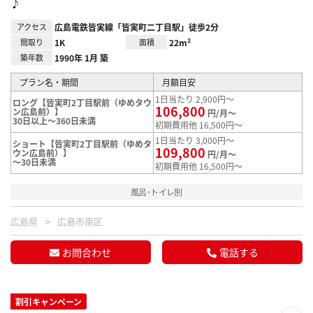
♪
アクセス
広島電鉄皆実線「皆実町二丁目駅」徒歩2分
間取り
1K
面積
22m²
築年数
1990年 1月 築
プラン名・期間
月額目安
1日当たり 2,900円～
ロング【皆実町2丁目駅前（ゆめタウ
106,800
ン広島前）】
円/月～
30日以上～360日未満
初期費用他 16,500円～
1日当たり 3,000円～
ショート【皆実町2丁目駅前（ゆめタ
109,800
ウン広島前）】
円/月～
～30日未満
初期費用他 16,500円～
風呂･トイレ別
広島県
広島市南区
お問合わせ
電話する
割引キャンペーン