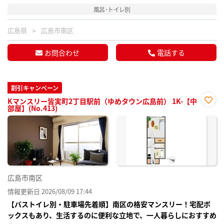
風呂･トイレ別
広島県
広島市南区
お問合わせ
電話する
割引キャンペーン
Kマンスリー皆実町2丁目駅前（ゆめタウン広島前） 1K-【中
部屋】(No.413)
お気
に入
り登
録
広島市南区
情報更新日 2026/08/09 17:44
【バストイレ別・駐車場先着順】南区の格安マンスリー！宅配ボ
ックスもあり、生活するのに便利な立地で、一人暮らしにおすすめ