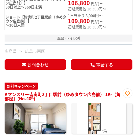
106,800
ン広島前）】
円/月～
30日以上～360日未満
初期費用他 16,500円～
1日当たり 3,000円～
ショート【皆実町2丁目駅前（ゆめタ
109,800
ウン広島前）】
円/月～
～30日未満
初期費用他 16,500円～
風呂･トイレ別
広島県
広島市南区
お問合わせ
電話する
割引キャンペーン
Kマンスリー皆実町2丁目駅前（ゆめタウン広島前） 1K-【角
部屋】(No.409)
お気
に入
り登
録