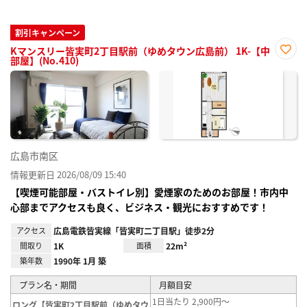
割引キャンペーン
Kマンスリー皆実町2丁目駅前（ゆめタウン広島前） 1K-【中
部屋】(No.410)
お気
に入
り登
録
広島市南区
情報更新日 2026/08/09 15:40
【喫煙可能部屋・バストイレ別】愛煙家のためのお部屋！市内中
心部までアクセスも良く、ビジネス・観光におすすめです！
アクセス
広島電鉄皆実線「皆実町二丁目駅」徒歩2分
間取り
1K
面積
22m²
築年数
1990年 1月 築
プラン名・期間
月額目安
1日当たり 2,900円～
ロング【皆実町2丁目駅前（ゆめタウ