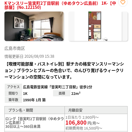
Kマンスリー皆実町2丁目駅前（ゆめタウン広島前） 1K-【中
部屋】(No.122150)
お気
に入
り登
録
広島市南区
情報更新日 2026/08/09 15:38
【喫煙可能部屋・バストイレ別】駅チカの格安マンスリーマンシ
ョン♪ブラウンとブルーの色合いで、のんびり寛げるウィークリ
ーマンションの空間になっています。
アクセス
広島電鉄皆実線「皆実町二丁目駅」徒歩2分
間取り
1K
面積
22m²
築年数
1990年 1月 築
プラン名・期間
月額目安
1日当たり 2,900円～
ロング【皆実町2丁目駅前（ゆめタウ
106,800
ン広島前）】
円/月～
30日以上～360日未満
初期費用他 16,500円～