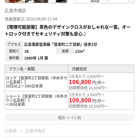
広島市南区
情報更新日 2026/08/09 11:04
【喫煙可能部屋】茶色のデザインクロスがおしゃれな一室。オー
トロック付きでセキュリティ対策も安心♪
アクセス
広島電鉄皆実線「皆実町二丁目駅」徒歩2分
間取り
1K
面積
22m²
築年数
1990年 1月 築
プラン名・期間
月額目安
1日当たり 2,900円～
ロング【皆実町2丁目駅前（ゆめタウ
106,800
ン広島前）】
円/月～
30日以上～360日未満
初期費用他 16,500円～
1日当たり 3,000円～
ショート【皆実町2丁目駅前（ゆめタ
109,800
ウン広島前）】
円/月～
～30日未満
初期費用他 16,500円～
風呂･トイレ別
広島県
広島市南区