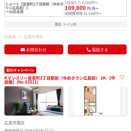
1日当たり 3,000円～
ショート【皆実町2丁目駅前（ゆめタ
109,800
ウン広島前）】
円/月～
～30日未満
初期費用他 16,500円～
風呂･トイレ別
広島県
広島市南区
お問合わせ
電話する
割引キャンペーン
Kマンスリー皆実町2丁目駅前（ゆめタウン広島前） 1K-【中
部屋】(No.63511)
お気
に入
り登
録
広島市南区
情報更新日 2026/08/09 15:22