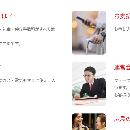
とは？
お支
・礼金・仲介手数料がすべて無
お申し
すすめです。
て
運営
やガス・電気もすぐに使え、入
ウィー
います
お客様
広島