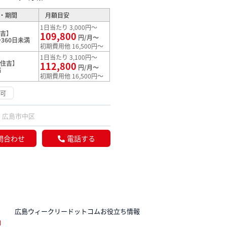
・期間
月額目安
1日当たり 3,000円～
住吉】
109,800
円/月～
360日未満
初期費用他 16,500円～
1日当たり 3,100円～
【住吉】
112,800
円/月～
満
初期費用他 16,500円～
渉可
広島市中区
問合わせ
電話する
N
広島ウィークリードットコムお役立ち情報