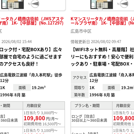
リータカノ橋商店街前（JMSアステ
Kマンスリータカノ橋商店街前（J
） 1K-【中部屋】(No.127297)
ールプラザ南） 1K-【中部屋】(No.
区
広島市中区
26/08/02 15:44
情報更新日 2026/08/02 09:47
ロック付・宅配BOXあり】広々
【WIFIネット無料・高層階】
部屋で自宅のように過ごせます
リーにもおすすめ！安心で便利
のアクセスも良好！
ックあり・駐車場・宅配BOX・
広島電鉄江波線「舟入本町駅」徒歩
広島電鉄江波線「舟入本
アクセス
12分
12分
1K
19.2m²
1K
19.2m
面積
間取り
面積
1996年 8月 築
1996年 8月 築
築年数
・期間
月額目安
プラン名・期間
月額目安
1日当たり 3,000円～
1日当たり 3,
住吉】
ロング【住吉】
109,800
109,80
円/月～
360日未満
30日以上～360日未満
初期費用他 16,500円～
初期費用他 1
1日当たり 3,100円～
1日当たり 3,
【住吉】
ショート【住吉】