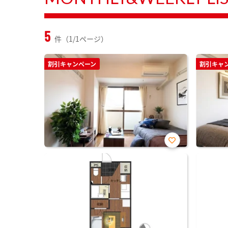
5
件（1/1ページ）
割引キャンペーン
割引キャ
お気
に入
り登
録