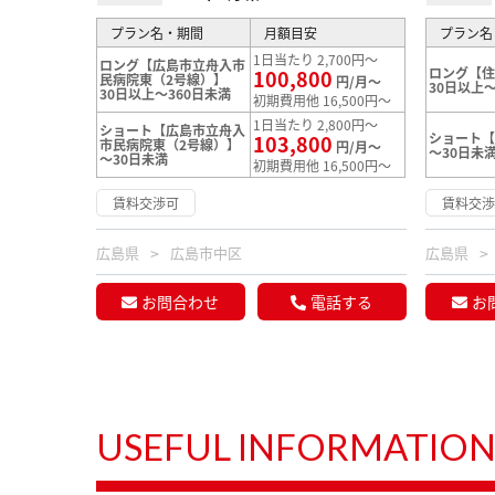
プラン名・期間
月額目安
プラン名
1日当たり 2,700円～
ロング【広島市立舟入市
ロング【
100,800
民病院東（2号線）】
円/月～
30日以上～
30日以上～360日未満
初期費用他 16,500円～
1日当たり 2,800円～
ショート【広島市立舟入
ショート
103,800
市民病院東（2号線）】
円/月～
～30日未
～30日未満
初期費用他 16,500円～
賃料交渉可
賃料交
広島県
広島市中区
広島県
お問合わせ
電話する
お
USEFUL INFORMATIO