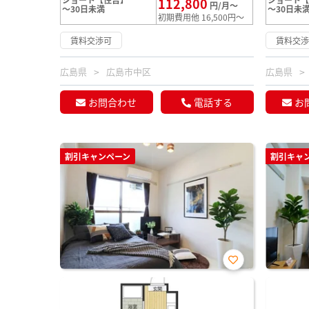
112,800
円/月～
～30日未満
～30日未
初期費用他 16,500円～
賃料交渉可
賃料交
広島県
広島市中区
広島県
お問合わせ
電話する
お
割引キャンペーン
割引キャ
お気
に入
り登
録