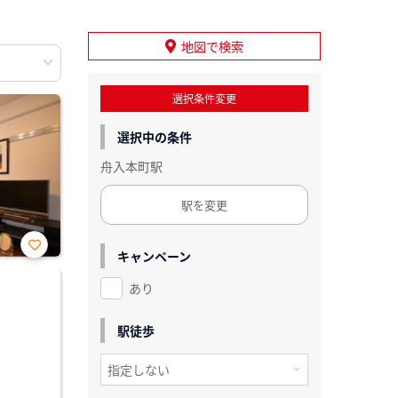
地図で検索
選択条件変更
選択中の条件
舟入本町駅
駅を変更
キャンペーン
お気
に入
あり
り登
録
駅徒歩