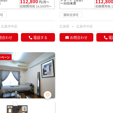
112,800
112,80
円/月～
満
～30日未満
初期費用他 16,500円～
初期費用他 1
渉可
賃料交渉可
広島市中区
広島県
広島市中区
問合わせ
電話する
お問合わせ
電
ンペーン
お気
に入
り登
録