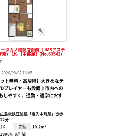
リータカノ橋商店街前（JMSアステ
） 1K-【中部屋】(No.63542)
区
26/08/02 16:05
Iネット無料・高層階】大きめなテ
VDプレイヤーも設備♪市内への
もしやすく、通勤・通学におす
広島電鉄江波線「舟入本町駅」徒歩
12分
1K
19.2m²
面積
1996年 8月 築