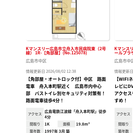
Kマンスリー広島市立舟入市民病院東（2号
Kマンス
線） 1R-【角部屋】(No.125078)
ールプラザ南
広島市中区
広島市中
情報更新日 2026/08/02 12:38
情報更新日 20
【角部屋・オートロック付】中区 路面
【WIF
電車 舟入本町駅近く 広島市内中心
レビにD
部 バストイレ別セキュリティ対策有！
アクセス
路面電車徒歩4分！
すめ！
広島電鉄江波線「舟入本町駅」徒歩
アクセス
アクセス
4分
1K
19.8m²
間取り
面積
間取り
1997年 3月 築
築年数
築年数