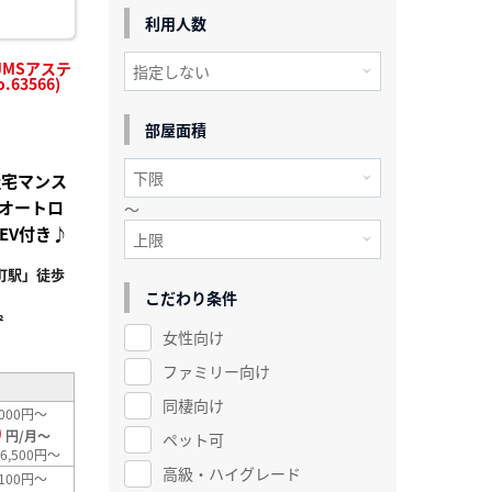
利用人数
MSアステ
63566)
部屋面積
社宅マンス
オートロ
～
EV付き♪
町駅」徒歩
こだわり条件
²
女性向け
ファミリー向け
同棲向け
000円～
0
円/月～
ペット可
6,500円～
高級・ハイグレード
100円～