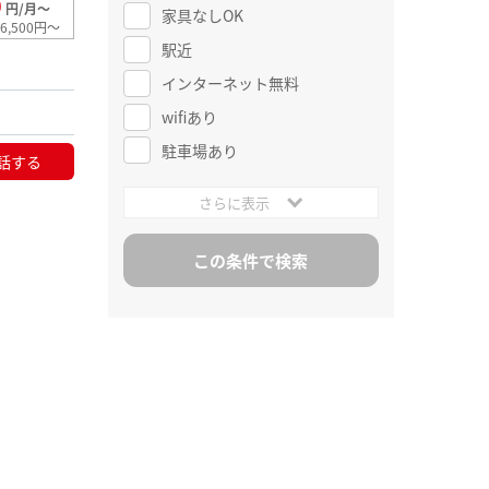
0
円/月～
家具なしOK
6,500円～
駅近
インターネット無料
wifiあり
駐車場あり
話する
さらに表示