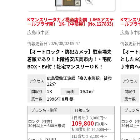
Kマンスリータカノ橋商店街前（JMSアステ
Kマンス
ールプラザ南） 1K-【中部屋】(No.127833)
ールプラザ南
広島市中区
広島市中
情報更新日 2026/08/02 09:47
情報更新日 20
【オートロック・防犯カメラ】駐車場先
【オート
着順であり！上階格安広島市内！・宅配
としたお
BOX・EV付！社宅マンスリーＯＫ！
♪市内へ
広島電鉄江波線「舟入本町駅」徒歩
アクセス
アクセス
12分
1K
19.2m²
間取り
面積
間取り
1996年 8月 築
築年数
築年数
プラン名・期間
月額目安
プラン名
1日当たり 3,000円～
ロング【住吉】
ロング【
109,800
円/月～
30日以上～360日未満
30日以上～
初期費用他 16,500円～
1日当たり 3,100円～
ショート【住吉】
ショート