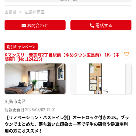
広島県
広島市南区
お問合わせ
電話する
割引キャンペーン
Kマンスリー皆実町2丁目駅前（ゆめタウン広島前） 1K-【中
部屋】(No.124215)
お気
に入
り登
録
広島市南区
情報更新日 2026/08/02 12:01
【リノベーション・バストイレ別】オートロック付きの1K。ブラ
ウンでまとめた、落ち着いた印象の一室で学生の研修や駐車場利
用の方にオススメ！