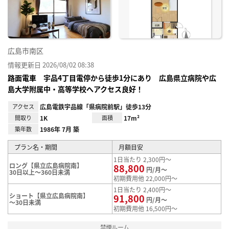
録
広島市南区
情報更新日 2026/08/02 08:38
路面電車 宇品4丁目電停から徒歩1分にあり 広島県立病院や広
島大学附属中・高等学校へアクセス良好！
アクセス
広島電鉄宇品線「県病院前駅」徒歩13分
間取り
1K
面積
17m²
築年数
1986年 7月 築
プラン名・期間
月額目安
1日当たり 2,300円～
ロング【県立広島病院南】
88,800
円/月～
30日以上～360日未満
初期費用他 22,000円～
1日当たり 2,400円～
ショート【県立広島病院南】
91,800
円/月～
～30日未満
初期費用他 16,500円～
禁煙ルーム