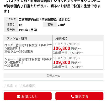
【バストイレ別・駐車場先着順】ショッピングモールやコンビニ
が徒歩圏内♪日当たりが良く、明るいお部屋で快適に生活できま
す！
アクセス
広島電鉄宇品線「県病院前駅」徒歩13分
間取り
1K
面積
22m²
築年数
1990年 1月 築
プラン名・期間
月額目安
1日当たり 2,900円～
ロング【皆実町2丁目駅前（ゆめタウ
106,800
ン広島前）】
円/月～
30日以上～360日未満
初期費用他 16,500円～
1日当たり 3,000円～
ショート【皆実町2丁目駅前（ゆめタ
109,800
ウン広島前）】
円/月～
～30日未満
初期費用他 16,500円～
禁煙ルーム
広島県
広島市南区
お問合わせ
電話する