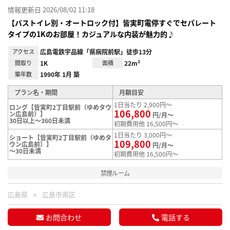
情報更新日 2026/08/02 11:18
【バストイレ別・オートロック付】皆実町電停すぐでセパレート
タイプの1Kのお部屋！カジュアルな内装が魅力的♪
アクセス
広島電鉄宇品線「県病院前駅」徒歩13分
間取り
1K
面積
22m²
築年数
1990年 1月 築
プラン名・期間
月額目安
1日当たり 2,900円～
ロング【皆実町2丁目駅前（ゆめタウ
106,800
ン広島前）】
円/月～
30日以上～360日未満
初期費用他 16,500円～
1日当たり 3,000円～
ショート【皆実町2丁目駅前（ゆめタ
109,800
ウン広島前）】
円/月～
～30日未満
初期費用他 16,500円～
禁煙ルーム
広島県
広島市南区
お問合わせ
電話する