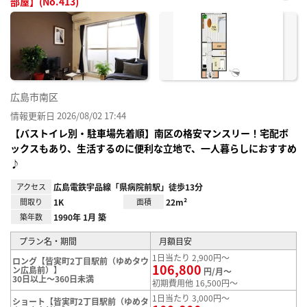
部屋】(No.413)
お気
に入
り登
録
広島市南区
情報更新日 2026/08/02 17:44
【バストイレ別・駐車場先着順】南区の格安マンスリー！宅配ボ
ックスもあり、生活するのに便利な立地で、一人暮らしにおすすめ
♪
アクセス
広島電鉄宇品線「県病院前駅」徒歩13分
間取り
1K
面積
22m²
築年数
1990年 1月 築
プラン名・期間
月額目安
1日当たり 2,900円～
ロング【皆実町2丁目駅前（ゆめタウ
106,800
ン広島前）】
円/月～
30日以上～360日未満
初期費用他 16,500円～
1日当たり 3,000円～
ショート【皆実町2丁目駅前（ゆめタ