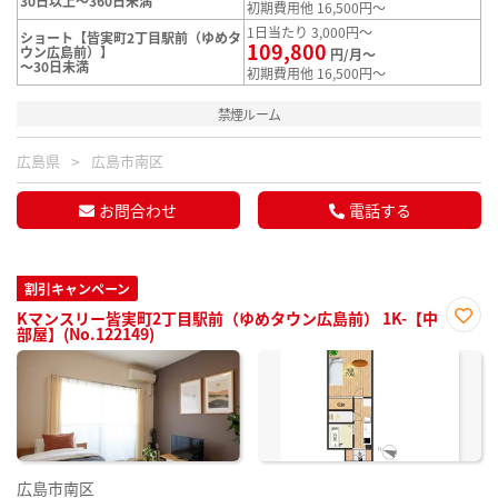
30日以上～360日未満
初期費用他 16,500円～
1日当たり 3,000円～
ショート【皆実町2丁目駅前（ゆめタ
109,800
ウン広島前）】
円/月～
～30日未満
初期費用他 16,500円～
禁煙ルーム
広島県
広島市南区
お問合わせ
電話する
割引キャンペーン
Kマンスリー皆実町2丁目駅前（ゆめタウン広島前） 1K-【中
部屋】(No.122149)
お気
に入
り登
録
広島市南区