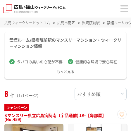
広島ウィークリードットコム
広島市南区
県病院前駅
禁煙ルームの
禁煙ルーム/県病院前駅のマンスリーマンション・ウィークリ
ーマンション情報
タバコの臭いの心配が不要
健康的な環境で安心滞在
もっと見る
8
件（1/1ページ）
キャンペーン
Kマンスリー県立広島病院南（宇品通前) 1K-【角部屋】
(No.459)
お気
に入
り登