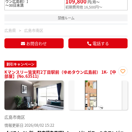
109,800
ウン広島前）】
円/月～
～30日未満
初期費用他 16,500円～
禁煙ルーム
広島県
広島市南区
お問合わせ
電話する
割引キャンペーン
Kマンスリー皆実町2丁目駅前（ゆめタウン広島前） 1K-【中
部屋】(No.63511)
お気
に入
り登
録
広島市南区
情報更新日 2026/08/02 15:22