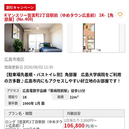
割引キャンペーン
Kマンスリー皆実町2丁目駅前（ゆめタウン広島前） 1K-【角
部屋】(No.409)
お気
に入
り登
録
広島市南区
情報更新日 2026/08/02 11:30
【駐車場先着順・バストイレ別】角部屋 広島大学病院をご利用
の方多数♪広島市内にもアクセスしやすい好立地のお部屋です！
アクセス
広島電鉄宇品線「県病院前駅」徒歩13分
間取り
1K
面積
22m²
築年数
1990年 1月 築
プラン名・期間
月額目安
1日当たり 2,900円～
ロング【皆実町2丁目駅前（ゆめタウ
106,800
ン広島前）】
円/月～