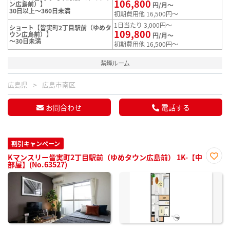
106,800
ン広島前）】
円/月～
30日以上～360日未満
初期費用他 16,500円～
1日当たり 3,000円～
ショート【皆実町2丁目駅前（ゆめタ
109,800
ウン広島前）】
円/月～
～30日未満
初期費用他 16,500円～
禁煙ルーム
広島県
広島市南区
お問合わせ
電話する
割引キャンペーン
Kマンスリー皆実町2丁目駅前（ゆめタウン広島前） 1K-【中
部屋】(No.63527)
お気
に入
り登
録