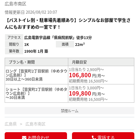
広島市南区
情報更新日 2026/08/02 10:07
【バストイレ別・駐車場先着順あり】シンプルなお部屋で学生さ
んにもおすすめの一室です！
アクセス
広島電鉄宇品線「県病院前駅」徒歩13分
間取り
1K
面積
22m²
築年数
1990年 1月 築
プラン名・期間
月額目安
1日当たり 2,900円～
ロング【皆実町2丁目駅前（ゆめタウ
106,800
ン広島前）】
円/月～
30日以上～360日未満
初期費用他 16,500円～
1日当たり 3,000円～
ショート【皆実町2丁目駅前（ゆめタ
109,800
ウン広島前）】
円/月～
～30日未満
初期費用他 16,500円～
禁煙ルーム
広島県
広島市南区
お問合わせ
電話する