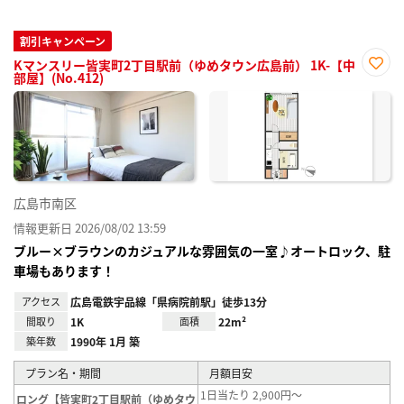
割引キャンペーン
Kマンスリー皆実町2丁目駅前（ゆめタウン広島前） 1K-【中
部屋】(No.412)
お気
に入
り登
録
広島市南区
情報更新日 2026/08/02 13:59
ブルー×ブラウンのカジュアルな雰囲気の一室♪オートロック、駐
車場もあります！
アクセス
広島電鉄宇品線「県病院前駅」徒歩13分
間取り
1K
面積
22m²
築年数
1990年 1月 築
プラン名・期間
月額目安
1日当たり 2,900円～
ロング【皆実町2丁目駅前（ゆめタウ