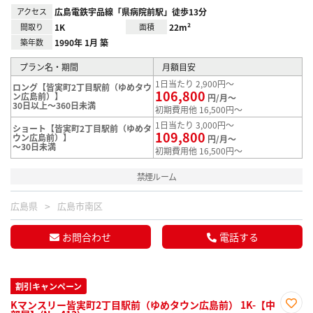
アクセス
広島電鉄宇品線「県病院前駅」徒歩13分
間取り
1K
面積
22m²
築年数
1990年 1月 築
プラン名・期間
月額目安
1日当たり 2,900円～
ロング【皆実町2丁目駅前（ゆめタウ
106,800
ン広島前）】
円/月～
30日以上～360日未満
初期費用他 16,500円～
1日当たり 3,000円～
ショート【皆実町2丁目駅前（ゆめタ
109,800
ウン広島前）】
円/月～
～30日未満
初期費用他 16,500円～
禁煙ルーム
広島県
広島市南区
お問合わせ
電話する
割引キャンペーン
Kマンスリー皆実町2丁目駅前（ゆめタウン広島前） 1K-【中