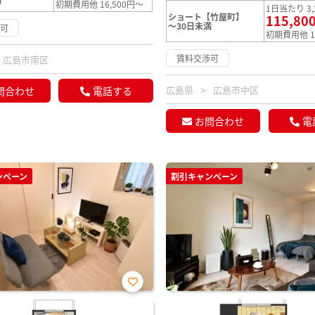
初期費用他 16,500円～
1日当たり 3,
ショート【竹屋町】
115,80
～30日未満
渉可
初期費用他 1
賃料交渉可
広島市南区
広島県
広島市中区
問合わせ
電話する
お問合わせ
電
ンペーン
割引キャンペーン
お気
に入