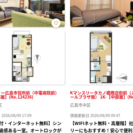
お気
に入
り登
録
リー広島市役所前（中電病院前）
Kマンスリータカノ橋商店街前（J
屋】(No.124236)
ールプラザ南） 1K-【中部屋】(No.
区
広島市中区
26/08/09 17:09
情報更新日 2026/08/09 09:47
付・インターネット無料】シン
【WIFIネット無料・高層階】
級感ある一室。オートロックが
リーにもおすすめ！安心で便利