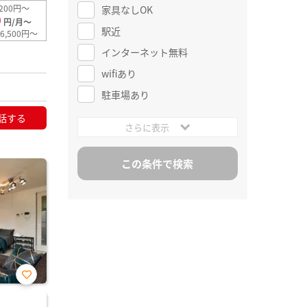
200円～
家具なしOK
0
円/月～
駅近
6,500円～
インターネット無料
wifiあり
駐車場あり
話する
さらに表示
お気
に入