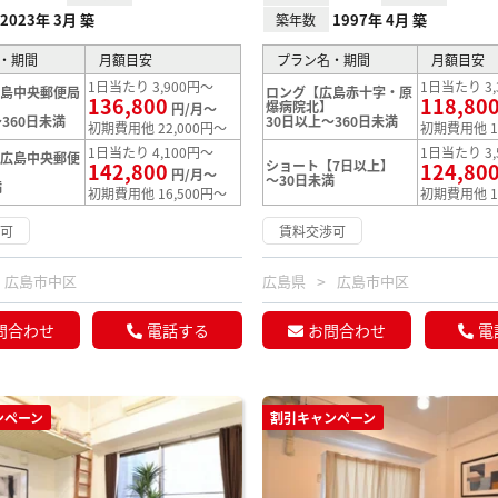
2023年 3月 築
1997年 4月 築
築年数
・期間
月額目安
プラン名・期間
月額目安
1日当たり 3,900円～
1日当たり 3,
広島中央郵便局
ロング【広島赤十字・原
136,800
118,80
爆病院北】
円/月～
360日未満
30日以上～360日未満
初期費用他 22,000円～
初期費用他 1
1日当たり 4,100円～
1日当たり 3,
【広島中央郵便
ショート【7日以上】
142,800
124,80
円/月～
～30日未満
満
初期費用他 16,500円～
初期費用他 1
渉可
賃料交渉可
広島市中区
広島県
広島市中区
問合わせ
電話する
お問合わせ
電
ンペーン
割引キャンペーン