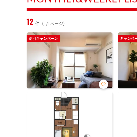
12
件（1/1ページ）
割引キャンペーン
キャンペ
お気
に入
り登
録