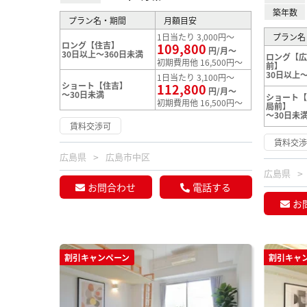
築年数
プラン名・期間
月額目安
1日当たり 3,000円～
プラン名
ロング【住吉】
109,800
円/月～
30日以上～360日未満
ロング【
初期費用他 16,500円～
前】
30日以上～
1日当たり 3,100円～
ショート【住吉】
112,800
円/月～
～30日未満
ショート
初期費用他 16,500円～
局前】
～30日未
賃料交渉可
賃料交
広島県
広島市中区
広島県
お問合わせ
電話する
お
割引キャンペーン
割引キャ