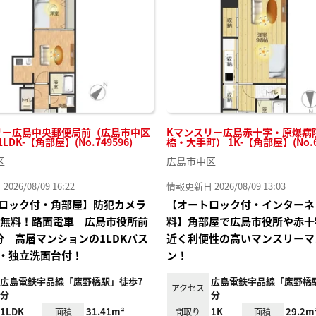
り登
録
リー広島中央郵便局前（広島市中区
Kマンスリー広島赤十字・原爆病
LDK-【角部屋】(No.749596)
橋・大手町） 1K-【角部屋】(No.63
区
広島市中区
26/08/09 16:22
情報更新日 2026/08/09 13:03
ロック付・角部屋】防犯カメラ
【オートロック付・インターネ
FI無料！路面電車 広島市役所前
料】角部屋で広島市役所や赤十
分 高層マンションの1LDKバス
近く利便性の高いマンスリーマ
・独立洗面台付！
ン！
広島電鉄宇品線「鷹野橋駅」徒歩7
広島電鉄宇品線「鷹野橋
アクセス
分
分
1LDK
31.41m²
1K
29.2m
面積
間取り
面積