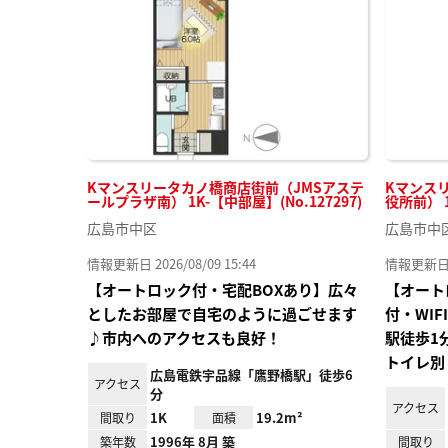
り登
録
Kマンスリータカノ橋商店街前（JMSアステ
Kマンス
ールプラザ南） 1K-【中部屋】(No.127297)
役所前） 1
広島市中区
広島市中
情報更新日 2026/08/09 15:44
情報更新日 20
【オートロック付・宅配BOXあり】広々
【オート
としたお部屋で自宅のように過ごせます
付・WI
♪市内へのアクセスも良好！
駅徒歩1
トイレ別
広島電鉄宇品線「鷹野橋駅」徒歩6
アクセス
分
アクセス
1K
19.2m²
間取り
面積
1996年 8月 築
築年数
間取り