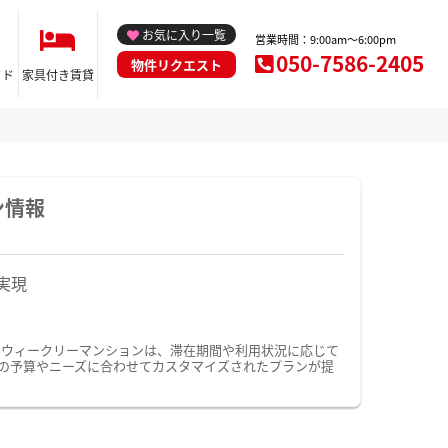
お気に入り一覧
営業時間：9:00am～6:00pm
050-7586-2405
物件リクエスト
イド
家具付き賃貸
ン情報
実現
・ウィークリーマンションは、滞在期間や利用状況に応じて
の予算やニーズに合わせてカスタマイズされたプランが提