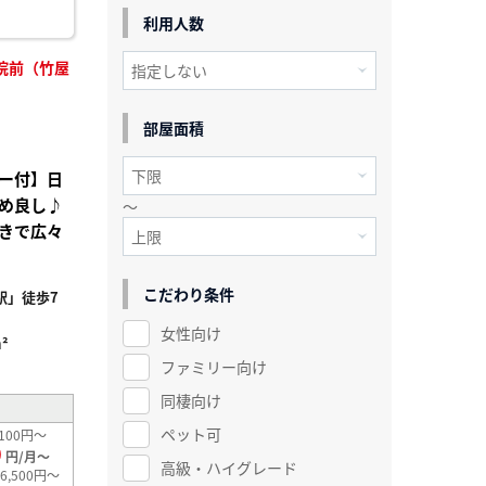
利用人数
院前（竹屋
部屋面積
ー付】日
め良し♪
～
きで広々
こだわり条件
駅」徒歩7
女性向け
²
ファミリー向け
同棲向け
ペット可
100円～
0
円/月～
高級・ハイグレード
6,500円～