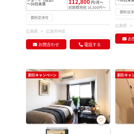
112,800
円/月～
～30日未満
初期費用他 16,500円～
賃料交
賃料交渉可
広島県
広島県
広島市中区
お
お問合わせ
電話する
割引キャンペーン
割引キャ
お気
に入