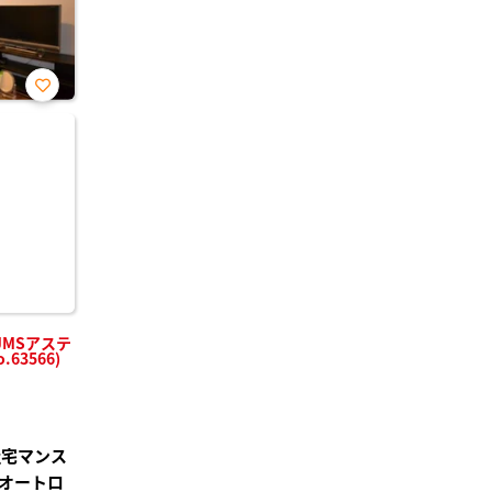
お気
に入
り登
録
MSアステ
63566)
社宅マンス
オートロ