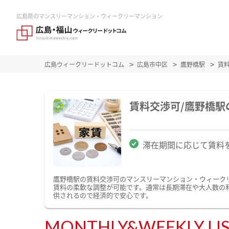
広島県のマンスリーマンション・ウィークリーマンション
広島ウィークリードットコム
広島市中区
鷹野橋駅
賃
賃料交渉可/鷹野橋
滞在期間に応じて賃料
鷹野橋駅の賃料交渉可のマンスリーマンション・ウィーク
賃料の柔軟な調整が可能です。通常は長期滞在や大人数の
供されるので経済的で安心です。
MONTHLY&WEEKLY LI