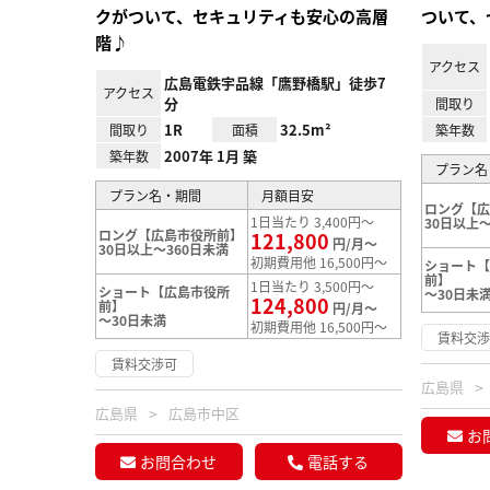
クがついて、セキュリティも安心の高層
ついて、
階♪
アクセス
広島電鉄宇品線「鷹野橋駅」徒歩7
アクセス
分
間取り
1R
32.5m²
間取り
面積
築年数
2007年 1月 築
築年数
プラン名
プラン名・期間
月額目安
ロング【
1日当たり 3,400円～
30日以上～
ロング【広島市役所前】
121,800
円/月～
30日以上～360日未満
初期費用他 16,500円～
ショート
前】
1日当たり 3,500円～
ショート【広島市役所
～30日未
124,800
前】
円/月～
～30日未満
初期費用他 16,500円～
賃料交
賃料交渉可
広島県
広島県
広島市中区
お
お問合わせ
電話する