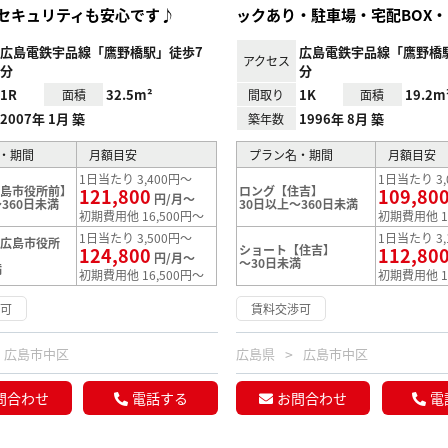
セキュリティも安心です♪
ックあり・駐車場・宅配BOX・
広島電鉄宇品線「鷹野橋駅」徒歩7
広島電鉄宇品線「鷹野橋
アクセス
分
分
1R
32.5m²
1K
19.2m
面積
間取り
面積
2007年 1月 築
1996年 8月 築
築年数
・期間
月額目安
プラン名・期間
月額目安
1日当たり 3,400円～
1日当たり 3,
広島市役所前】
ロング【住吉】
121,800
109,80
円/月～
360日未満
30日以上～360日未満
初期費用他 16,500円～
初期費用他 1
1日当たり 3,500円～
1日当たり 3,
【広島市役所
ショート【住吉】
124,800
112,80
円/月～
～30日未満
満
初期費用他 16,500円～
初期費用他 1
渉可
賃料交渉可
広島市中区
広島県
広島市中区
問合わせ
電話する
お問合わせ
電