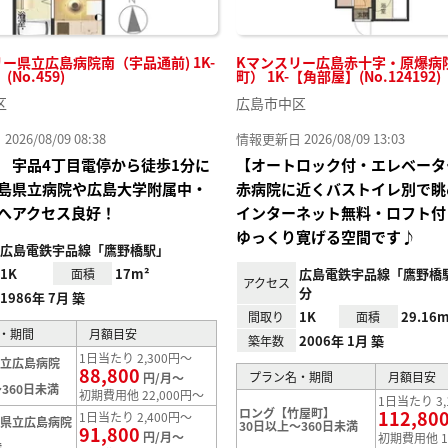
ー県立広島病院南（宇品通前) 1K-
Kマンスリー広島赤十字・原爆病
No.459)
町） 1K-【角部屋】(No.124192)
区
広島市中区
26/08/09 08:38
情報更新日 2026/08/09 13:03
 宇品4丁目電停から徒歩1分に
【オートロック付・エレベータ
島県立病院や広島大学附属中・
赤病院に近くバストイレ別で眺
へアクセス良好！
インターネット無料・ロフト付
ゆっくり寛げる空間です♪
広島電鉄宇品線「鷹野橋駅」
1K
17m²
広島電鉄宇品線「鷹野橋
面積
アクセス
分
1986年 7月 築
1K
29.16m
間取り
面積
・期間
月額目安
2006年 1月 築
築年数
1日当たり 2,300円～
県立広島病院
88,800
プラン名・期間
月額目安
円/月～
360日未満
初期費用他 22,000円～
1日当たり 3,
ロング【竹屋町】
112,80
1日当たり 2,400円～
【県立広島病院
30日以上～360日未満
91,800
円/月～
初期費用他 1
満