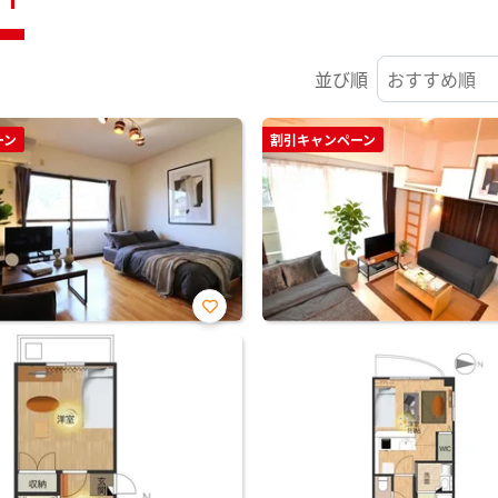
並び順
ーン
割引キャンペーン
お気
に入
り登
録