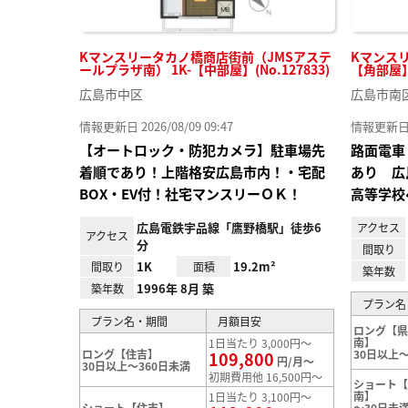
Kマンスリータカノ橋商店街前（JMSアステ
Kマンスリ
ールプラザ南） 1K-【中部屋】(No.127833)
【角部屋】(
広島市中区
広島市南
情報更新日 2026/08/09 09:47
情報更新日 20
【オートロック・防犯カメラ】駐車場先
路面電車
着順であり！上階格安広島市内！・宅配
あり 広
BOX・EV付！社宅マンスリーＯＫ！
高等学校
広島電鉄宇品線「鷹野橋駅」徒歩6
アクセス
アクセス
分
間取り
1K
19.2m²
間取り
面積
築年数
1996年 8月 築
築年数
プラン名
プラン名・期間
月額目安
ロング【
南】
1日当たり 3,000円～
ロング【住吉】
30日以上～
109,800
円/月～
30日以上～360日未満
初期費用他 16,500円～
ショート
南】
1日当たり 3,100円～
ショート【住吉】
～30日未