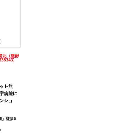
り登
録
院北（鷹野
8343)
ット無
字病院に
ンショ
駅」徒歩6
²