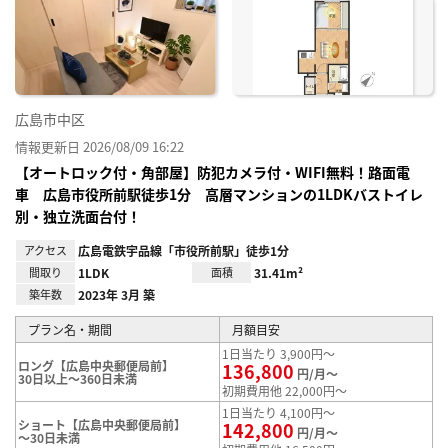
に入
り登
録
広島市中区
情報更新日 2026/08/09 16:22
【オートロック付・角部屋】防犯カメラ付・WIFI無料！路面電
車 広島市役所前駅徒歩1分 高層マンションの1LDKバストイレ
別・独立洗面台付！
アクセス
広島電鉄宇品線「市役所前駅」徒歩1分
間取り
1LDK
面積
31.41m²
築年数
2023年 3月 築
プラン名・期間
月額目安
1日当たり 3,900円～
ロング【広島中央郵便局前】
136,800
円/月～
30日以上～360日未満
初期費用他 22,000円～
1日当たり 4,100円～
ショート【広島中央郵便局前】
142,800
円/月～
～30日未満