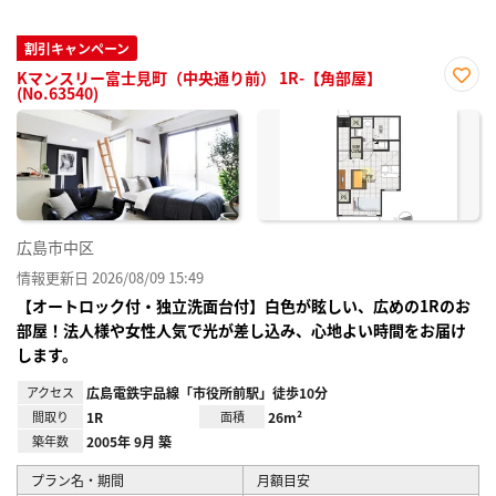
割引キャンペーン
Kマンスリー富士見町（中央通り前） 1R-【角部屋】
(No.63540)
お気
に入
り登
録
広島市中区
情報更新日 2026/08/09 15:49
【オートロック付・独立洗面台付】白色が眩しい、広めの1Rのお
部屋！法人様や女性人気で光が差し込み、心地よい時間をお届け
します。
アクセス
広島電鉄宇品線「市役所前駅」徒歩10分
間取り
1R
面積
26m²
築年数
2005年 9月 築
プラン名・期間
月額目安