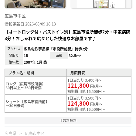
広島市中区
情報更新日 2026/08/09 18:13
【オートロック付・バストイレ別】広島市役所徒歩2分・中電病院
3分！おしゃれで広々とした快適なお部屋です♪
アクセス
広島電鉄宇品線「市役所前駅」徒歩2分
間取り
1R
面積
32.5m²
築年数
2007年 1月 築
プラン名・期間
月額目安
1日当たり 3,400円～
ロング【広島市役所前】
121,800
円/月～
30日以上～360日未満
初期費用他 16,500円～
1日当たり 3,500円～
ショート【広島市役所前】
124,800
円/月～
～30日未満
初期費用他 16,500円～
手数料無料
広島県
広島市中区