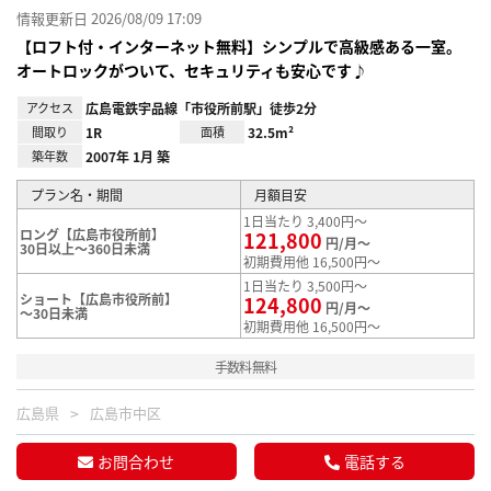
情報更新日 2026/08/09 17:09
【ロフト付・インターネット無料】シンプルで高級感ある一室。
オートロックがついて、セキュリティも安心です♪
アクセス
広島電鉄宇品線「市役所前駅」徒歩2分
間取り
1R
面積
32.5m²
築年数
2007年 1月 築
プラン名・期間
月額目安
1日当たり 3,400円～
ロング【広島市役所前】
121,800
円/月～
30日以上～360日未満
初期費用他 16,500円～
1日当たり 3,500円～
ショート【広島市役所前】
124,800
円/月～
～30日未満
初期費用他 16,500円～
手数料無料
広島県
広島市中区
お問合わせ
電話する