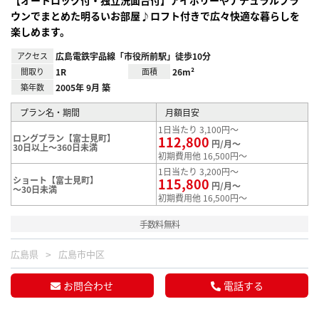
ウンでまとめた明るいお部屋♪ロフト付きで広々快適な暮らしを
楽しめます。
アクセス
広島電鉄宇品線「市役所前駅」徒歩10分
間取り
1R
面積
26m²
築年数
2005年 9月 築
プラン名・期間
月額目安
1日当たり 3,100円～
ロングプラン【富士見町】
112,800
円/月～
30日以上～360日未満
初期費用他 16,500円～
1日当たり 3,200円～
ショート【富士見町】
115,800
円/月～
～30日未満
初期費用他 16,500円～
手数料無料
広島県
広島市中区
お問合わせ
電話する