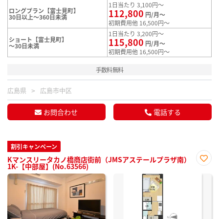
1日当たり 3,100円～
ロングプラン【富士見町】
112,800
円/月～
30日以上～360日未満
初期費用他 16,500円～
1日当たり 3,200円～
ショート【富士見町】
115,800
円/月～
～30日未満
初期費用他 16,500円～
手数料無料
広島県
広島市中区
お問合わせ
電話する
割引キャンペーン
Kマンスリータカノ橋商店街前（JMSアステールプラザ南）
1K-【中部屋】(No.63566)
お気
に入
り登
録