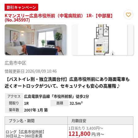
割引キャンペーン
Kマンスリー広島市役所前（中電病院前） 1R-【中部屋】
(No.345997)
お気
に入
り登
録
広島市中区
情報更新日 2026/08/09 10:46
【バストイレ別・独立洗面台付】広島市役所前にあり路面電車も
近くオートロックがついて、セキュリティも安心の高層階♪
アクセス
広島電鉄宇品線「市役所前駅」徒歩2分
間取り
1R
面積
32.5m²
築年数
2007年 1月 築
プラン名・期間
月額目安
1日当たり 3,400円～
ロング【広島市役所前】
121,800
円/月～
30日以上～360日未満