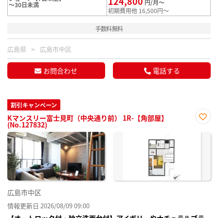
124,800
円/月～
～30日未満
初期費用他 16,500円～
手数料無料
広島県
広島市中区
お問合わせ
電話する
割引キャンペーン
Kマンスリー富士見町（中央通り前） 1R-【角部屋】
(No.127832)
お気
に入
り登
録
広島市中区
情報更新日 2026/08/09 09:00
【オートロック付・独立洗面台付】アイボリーやナチュラルブラ