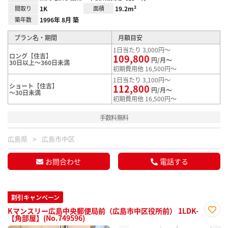
間取り
1K
面積
19.2m²
築年数
1996年 8月 築
プラン名・期間
月額目安
1日当たり 3,000円～
ロング【住吉】
109,800
円/月～
30日以上～360日未満
初期費用他 16,500円～
1日当たり 3,100円～
ショート【住吉】
112,800
円/月～
～30日未満
初期費用他 16,500円～
手数料無料
広島県
広島市中区
お問合わせ
電話する
割引キャンペーン
Kマンスリー広島中央郵便局前（広島市中区役所前） 1LDK-
【角部屋】(No.749596)
お気