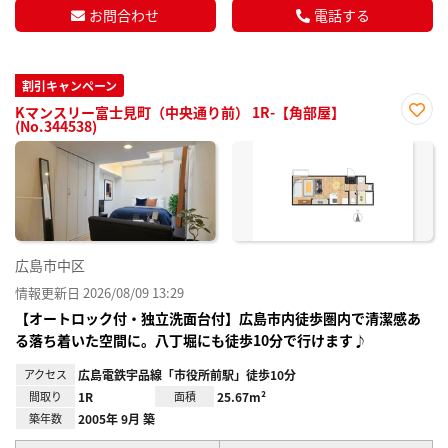
お問合わせ
電話する
割引キャンペーン
Kマンスリー富士見町（中央通り前） 1R-【角部屋】
(No.344538)
お気
に入
り登
録
広島市中区
情報更新日 2026/08/09 13:29
【オートロック付・独立洗面台付】広島市内徒歩圏内で清潔感あ
る落ち着いた空間に。八丁堀にも徒歩10分で行けます♪
アクセス
広島電鉄宇品線「市役所前駅」徒歩10分
間取り
1R
面積
25.67m²
築年数
2005年 9月 築