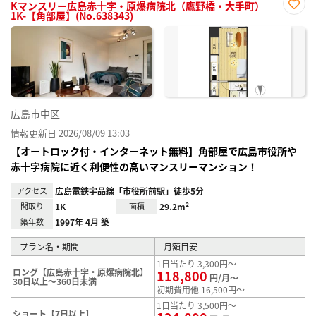
Kマンスリー広島赤十字・原爆病院北（鷹野橋・大手町）
1K-【角部屋】(No.638343)
お気
に入
り登
録
広島市中区
情報更新日 2026/08/09 13:03
【オートロック付・インターネット無料】角部屋で広島市役所や
赤十字病院に近く利便性の高いマンスリーマンション！
アクセス
広島電鉄宇品線「市役所前駅」徒歩5分
間取り
1K
面積
29.2m²
築年数
1997年 4月 築
プラン名・期間
月額目安
1日当たり 3,300円～
ロング【広島赤十字・原爆病院北】
118,800
円/月～
30日以上～360日未満
初期費用他 16,500円～
1日当たり 3,500円～
ショート【7日以上】