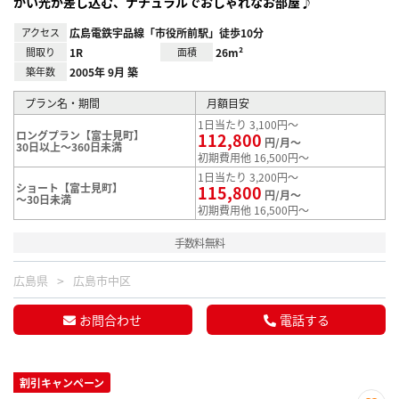
かい光が差し込む、ナチュラルでおしゃれなお部屋♪
アクセス
広島電鉄宇品線「市役所前駅」徒歩10分
間取り
1R
面積
26m²
築年数
2005年 9月 築
プラン名・期間
月額目安
1日当たり 3,100円～
ロングプラン【富士見町】
112,800
円/月～
30日以上～360日未満
初期費用他 16,500円～
1日当たり 3,200円～
ショート【富士見町】
115,800
円/月～
～30日未満
初期費用他 16,500円～
手数料無料
広島県
広島市中区
お問合わせ
電話する
割引キャンペーン