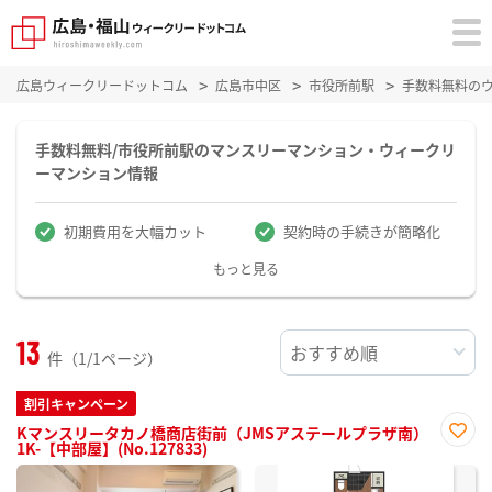
広島ウィークリードットコム
広島市中区
市役所前駅
手数料無料の
手数料無料/市役所前駅のマンスリーマンション・ウィークリ
ーマンション情報
初期費用を大幅カット
契約時の手続きが簡略化
もっと見る
13
件（1/1ページ）
割引キャンペーン
Kマンスリータカノ橋商店街前（JMSアステールプラザ南）
1K-【中部屋】(No.127833)
お気
に入
り登