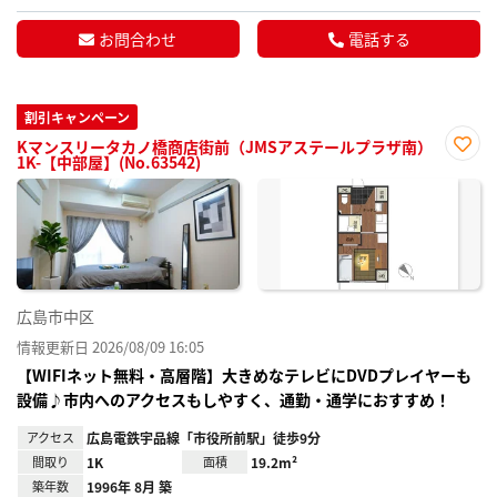
お問合わせ
電話する
割引キャンペーン
Kマンスリータカノ橋商店街前（JMSアステールプラザ南）
1K-【中部屋】(No.63542)
お気
に入
り登
録
広島市中区
情報更新日 2026/08/09 16:05
【WIFIネット無料・高層階】大きめなテレビにDVDプレイヤーも
設備♪市内へのアクセスもしやすく、通勤・通学におすすめ！
アクセス
広島電鉄宇品線「市役所前駅」徒歩9分
間取り
1K
面積
19.2m²
築年数
1996年 8月 築