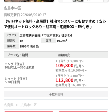
広島市中区
情報更新日 2026/08/09 09:47
【WIFIネット無料・高層階】社宅マンスリーにもおすすめ！安心
で便利オートロックあり・駐車場・宅配BOX・EV付き♪
アクセス
広島電鉄宇品線「市役所前駅」徒歩9分
間取り
1K
面積
19.2m²
築年数
1996年 8月 築
プラン名・期間
月額目安
1日当たり 3,000円～
ロング【住吉】
109,800
円/月～
30日以上～360日未満
初期費用他 16,500円～
1日当たり 3,100円～
ショート【住吉】
112,800
円/月～
～30日未満
初期費用他 16,500円～
手数料無料
広島県
広島市中区