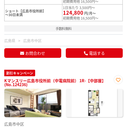
初期費用他 16,500円～
1日当たり 3,500円～
ショート【広島市役所前】
124,800
円/月～
～30日未満
初期費用他 16,500円～
手数料無料
広島県
広島市中区
お問合わせ
電話する
割引キャンペーン
Kマンスリー広島市役所前（中電病院前） 1R-【中部屋】
(No.124236)
お気
に入
り登
録
広島市中区