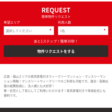
REQUEST
簡単物件リクエスト
希望エリア
利用人数
あと1ステップ！簡単30秒！
物件リクエストをする
広島・福山エリアの家具家電付きウィークリーマンション・マンスリーマン
ション情報！マンスリー＋ウィークリーでのご利用も可能です。連泊・長期出
張の経費削減に、法人様にも大好評！
寮・社宅として安心してご利用いただけます！家具家電付きで単身赴任にも
便利です。