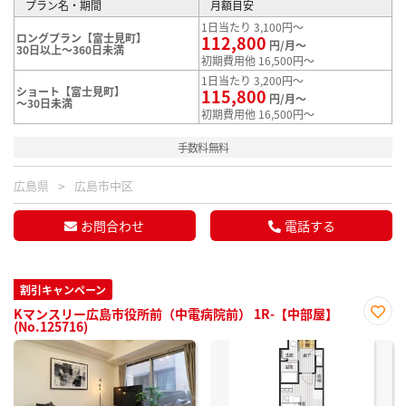
プラン名・期間
月額目安
1日当たり 3,100円～
ロングプラン【富士見町】
112,800
円/月～
30日以上～360日未満
初期費用他 16,500円～
1日当たり 3,200円～
ショート【富士見町】
115,800
円/月～
～30日未満
初期費用他 16,500円～
手数料無料
広島県
広島市中区
お問合わせ
電話する
割引キャンペーン
Kマンスリー広島市役所前（中電病院前） 1R-【中部屋】
(No.125716)
お気
に入
り登
録