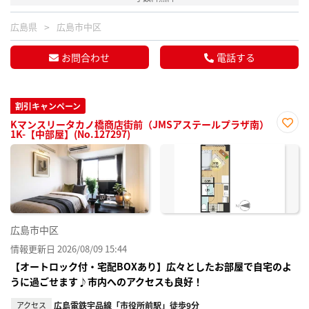
広島県
広島市中区
お問合わせ
電話する
割引キャンペーン
Kマンスリータカノ橋商店街前（JMSアステールプラザ南）
1K-【中部屋】(No.127297)
お気
に入
り登
録
広島市中区
情報更新日 2026/08/09 15:44
【オートロック付・宅配BOXあり】広々としたお部屋で自宅のよ
うに過ごせます♪市内へのアクセスも良好！
アクセス
広島電鉄宇品線「市役所前駅」徒歩9分