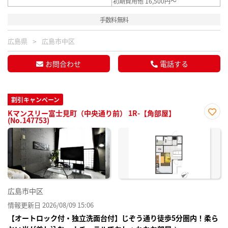
初期費用他 16,500円～
手数料無料
広島県
広島市中区
お問合わせ
電話する
割引キャンペーン
Kマンスリー富士見町（中央通り前） 1R-【角部屋】
(No.147753)
お気
に入
り登
録
広島市中区
情報更新日 2026/08/09 15:06
【オートロック付・独立洗面台付】じぞう通り徒歩5分圏内！柔ら