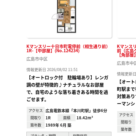
Kマンスリー十日市町電停前（相生通り前）
Kマンス
1R-【中部屋】(No.124234)
前（広島グ
【角部屋】(
広島市中区
広島市中
情報更新日 2026/08/02 11:51
情報更新日 20
【オートロック付 駐輪場あり】レンガ
【オート
調の壁が特徴的♪ナチュラルなお部屋
町駅まで
で、自宅のような落ち着きある時間を過
対策あり
ごせます。
ーマンシ
広島電鉄本線「本川町駅」徒歩6分
アクセス
アクセス
1R
18.42m²
間取り
面積
間取り
1989年 6月 築
築年数
築年数
プラン名・期間
月額目安