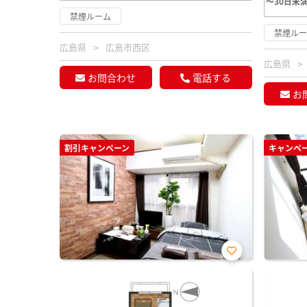
～30日未
禁煙ルーム
禁煙ル
広島県
広島市西区
広島県
お問合わせ
電話する
お
割引キャンペーン
キャンペ
お気
に入
り登
録