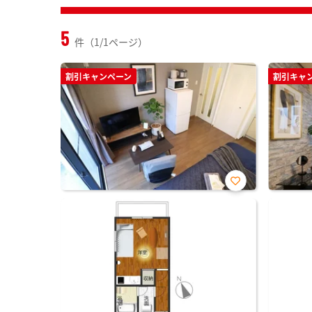
5
件（1/1ページ）
割引キャンペーン
割引キャ
お気
に入
り登
録