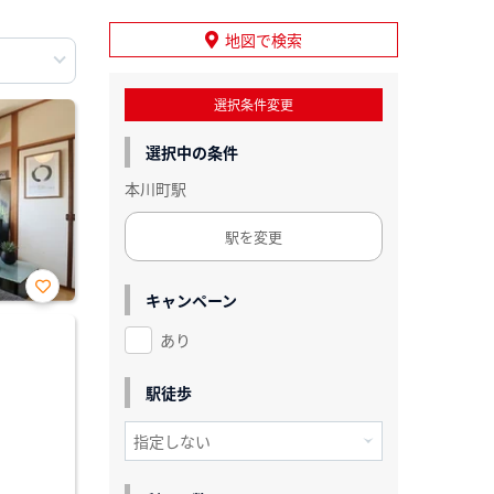
地図で検索
選択条件変更
選択中の条件
本川町駅
駅を変更
キャンペーン
お気
に入
あり
り登
録
駅徒歩