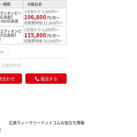
・期間
月額目安
1日当たり 2,900円～
ディオンピー
106,800
グ広島前】
円/月～
360日未満
初期費用他 22,000円～
1日当たり 3,200円～
エディオンピ
115,800
グ広島前】
円/月～
満
初期費用他 16,500円～
ーム
広島市中区
問合わせ
電話する
N
広島ウィークリードットコムお役立ち情報