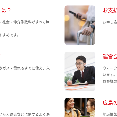
とは？
お支
・礼金・仲介手数料がすべて無
お申し
すすめです。
て
運営
やガス・電気もすぐに使え、入
ウィー
います
お客様
広島
から入退去などに関するよくあ
地域情