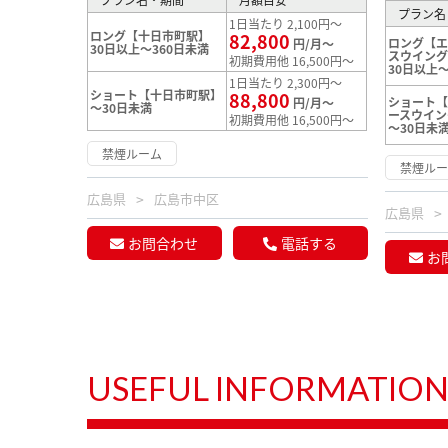
プラン名
1日当たり 2,100円～
ロング【十日市町駅】
82,800
ロング【エ
円/月～
30日以上～360日未満
スウイン
初期費用他 16,500円～
30日以上～
1日当たり 2,300円～
ショート【十日市町駅】
88,800
ショート【
円/月～
～30日未満
ースウイン
初期費用他 16,500円～
～30日未
禁煙ルーム
禁煙ル
広島県
広島市中区
広島県
お問合わせ
電話する
お
USEFUL INFORMATIO