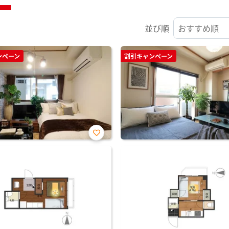
並び順
ンペーン
割引キャンペーン
お気
に入
り登
録