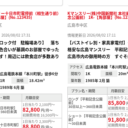
リー十日市町電停前（相生通り前）
Kマンスリー(株)中国新聞社 本
屋】(No.123435)
念公園前） 1K-【角部屋】(No.123
区
広島市中区
26/08/02 17:31
情報更新日 2026/08/02 17:11
ロック付 駐輪場あり】 落ち
【バストイレ別・家具家電付】
色合いが基調のお部屋でゆった
格安な広島マンスリー 平和記
す！周辺には飲食店が多数あり
広島市内の御用時の方 すぐそ
広島電鉄本線「本川町駅
アクセス
広島電鉄本線「本川町駅」徒歩6分
1K
20m
間取り
面積
1R
18.42m²
1985年 2月 築
面積
築年数
1989年 6月 築
プラン名・期間
月額目安
・期間
月額目安
1日当たり 2,
ロング【平和記念公園
85,800
前】
1日当たり 2,100円～
30日以上～360日未満
十日市町駅】
82,800
初期費用他 1
円/月～
360日未満
1日当たり 2,
初期費用他 16,500円～
ショート【平和記念公園
91,800
前】
1日当たり 2,300円～
～30日未満
【十日市町駅】
88,800
初期費用他 1
円/月～