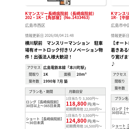
Kマンスリー長崎病院前（長崎病院前）
Kマンス
202・1K~【角部屋】(No.1433463)
1R-【中部
広島市西区
広島市中
情報更新日 2026/08/04 21:48
情報更新日 20
横川駅前 マンスリーマンション 駐車
【オート
場有オートロック付きリノベーション物
着きある
件！出張法人様大歓迎！
り寛げま
♪
広島電鉄本線「本川町駅」
アクセス
1K
20m²
間取り
面積
アクセス
1990年 7月 築
築年数
間取り
築年数
プラン名・期間
月額目安
1日当たり 3,300円～
プラン名
ロング【長崎病院前】
118,800
円/月～
30日以上～365日未満
ロング【
初期費用他 22,000円～
30日以上～
1日当たり 3,500円～
ショート【長崎病院前】
124,800
円/月～
～30日未満
ショート
初期費用他 16,500円～