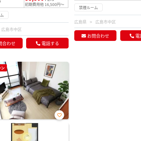
満
初期費用他 16,500円～
禁煙ルーム
ーム
広島県
広島市中区
広島市中区
お問合わせ
電
問合わせ
電話する
ーン
お気
に入
り登
録