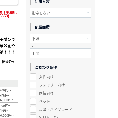
利用人数
社前（平和記
363)
部屋面積
モダンで
念公園や
～
ば！！！
」徒歩7分
こだわり条件
²
女性向け
ファミリー向け
200円～
同棲向け
円/月～
6,500円～
ペット可
400円～
高級・ハイグレード
円/月～
6,500円～
家具なしOK