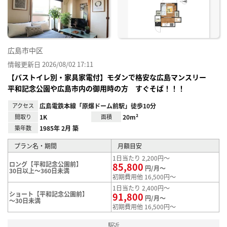
録
広島市中区
情報更新日 2026/08/02 17:11
【バストイレ別・家具家電付】モダンで格安な広島マンスリー
平和記念公園や広島市内の御用時の方 すぐそば！！！
アクセス
広島電鉄本線「原爆ドーム前駅」徒歩10分
間取り
1K
面積
20m²
築年数
1985年 2月 築
プラン名・期間
月額目安
1日当たり 2,200円～
ロング【平和記念公園前】
85,800
円/月～
30日以上～360日未満
初期費用他 16,500円～
1日当たり 2,400円～
ショート【平和記念公園前】
91,800
円/月～
～30日未満
初期費用他 16,500円～
駅近