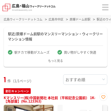
広島ウィークリードットコム
広島市中区
原爆ドーム前駅
駅近のウ
駅近/原爆ドーム前駅のマンスリーマンション・ウィークリー
マンション情報
駅チカで移動がスムーズ
買い物がしやすく快適
もっと見る
1
件（1/1ページ）
割引キャンペーン
Kマンスリー(株)中国新聞社 本社前（平和記念公園前） 1K-
【角部屋】(No.123363)
お気
に入
り登