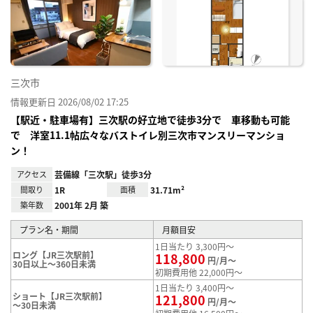
り登
録
三次市
情報更新日 2026/08/02 17:25
【駅近・駐車場有】三次駅の好立地で徒歩3分で 車移動も可能
で 洋室11.1帖広々なバストイレ別三次市マンスリーマンショ
ン！
アクセス
芸備線「三次駅」徒歩3分
間取り
1R
面積
31.71m²
築年数
2001年 2月 築
プラン名・期間
月額目安
1日当たり 3,300円～
ロング【JR三次駅前】
118,800
円/月～
30日以上～360日未満
初期費用他 22,000円～
1日当たり 3,400円～
ショート【JR三次駅前】
121,800
円/月～
～30日未満