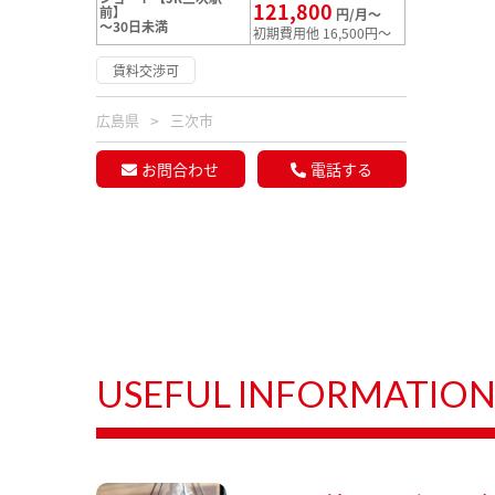
121,800
前】
円/月～
～30日未満
初期費用他 16,500円～
賃料交渉可
広島県
三次市
お問合わせ
電話する
USEFUL INFORMATIO