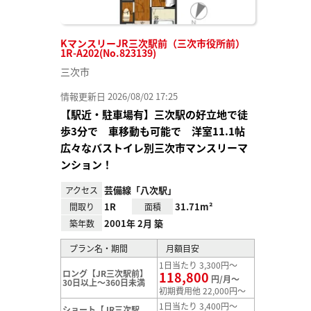
KマンスリーJR三次駅前（三次市役所前）
1R-A202(No.823139)
三次市
情報更新日 2026/08/02 17:25
【駅近・駐車場有】三次駅の好立地で徒
歩3分で 車移動も可能で 洋室11.1帖
広々なバストイレ別三次市マンスリーマ
ンション！
芸備線「八次駅」
アクセス
1R
31.71m²
間取り
面積
2001年 2月 築
築年数
プラン名・期間
月額目安
1日当たり 3,300円～
ロング【JR三次駅前】
118,800
円/月～
30日以上～360日未満
初期費用他 22,000円～
1日当たり 3,400円～
ショート【JR三次駅