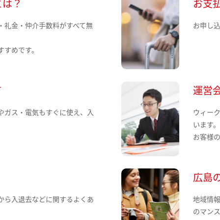
とは？
お支
・礼金・仲介手数料がすべて無
お申し
すすめです。
て
運営
やガス・電気もすぐに使え、入
ウィー
います
お客様
広島
から入退去などに関するよくあ
地域情
のマン