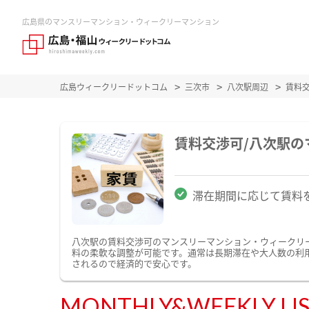
広島県のマンスリーマンション・ウィークリーマンション
広島ウィークリードットコム
三次市
八次駅周辺
賃料
賃料交渉可/八次駅
滞在期間に応じて賃料
八次駅の賃料交渉可のマンスリーマンション・ウィークリ
料の柔軟な調整が可能です。通常は長期滞在や大人数の利
されるので経済的で安心です。
MONTHLY&WEEKLY LI