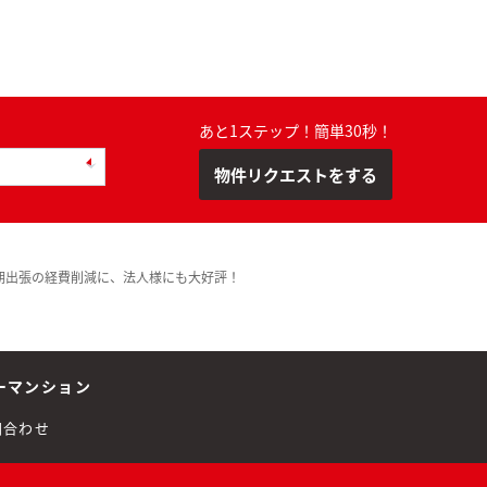
あと1ステップ！簡単30秒！
物件リクエストをする
期出張の経費削減に、法人様にも大好評！
ーマンション
問合わせ