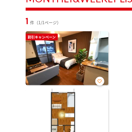
1
件（1/1ページ）
割引キャンペーン
お気
に入
り登
録