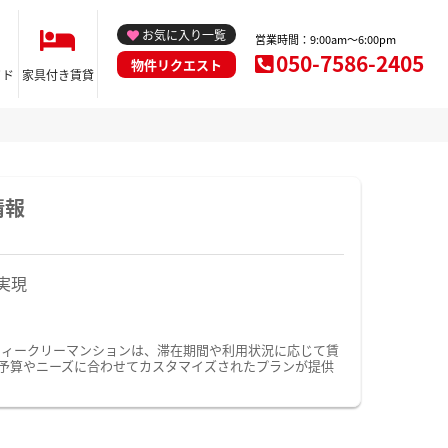
お気に入り一覧
営業時間：9:00am～6:00pm
050-7586-2405
物件リクエスト
イド
家具付き賃貸
情報
実現
ウィークリーマンションは、滞在期間や利用状況に応じて賃
予算やニーズに合わせてカスタマイズされたプランが提供