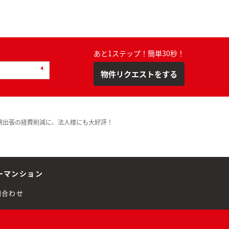
あと1ステップ！簡単30秒！
物件リクエストをする
期出張の経費削減に、法人様にも大好評！
ーマンション
問合わせ