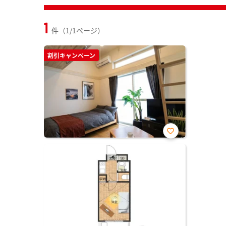
1
件（1/1ページ）
割引キャンペーン
お気
に入
り登
録