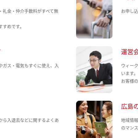
・礼金・仲介手数料がすべて無
お申し
すすめです。
て
運営
やガス・電気もすぐに使え、入
ウィー
います
お客様
広島
から入退去などに関するよくあ
地域情
のマン