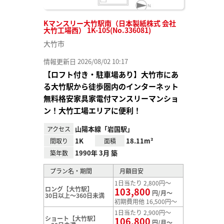
Kマンスリー大竹駅南（日本製紙株式 会社
大竹工場西） 1K-105(No.336081)
大竹市
情報更新日 2026/08/02 10:17
【ロフト付き・駐車場あり】大竹市にあ
る大竹駅から徒歩圏内のインターネット
無料格安家具家電付マンスリーマンショ
ン！大竹工場エリアに便利！
山陽本線「岩国駅」
アクセス
1K
18.11m²
間取り
面積
1990年 3月 築
築年数
プラン名・期間
月額目安
1日当たり 2,800円～
ロング【大竹駅】
103,800
円/月～
30日以上～360日未満
初期費用他 16,500円～
1日当たり 2,900円～
ショート【大竹駅】
106,800
円/月～