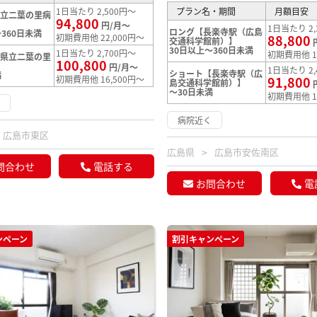
1日当たり 2,500円～
プラン名・期間
月額目安
県立二葉の里病
94,800
円/月～
1日当たり 2,
ロング【長楽寺駅（広島
360日未満
初期費用他 22,000円～
88,800
交通科学館前）】
30日以上～360日未満
1日当たり 2,700円～
初期費用他 1
【県立二葉の里
100,800
円/月～
1日当たり 2,
ショート【長楽寺駅（広
満
初期費用他 16,500円～
91,800
島交通科学館前）】
～30日未満
初期費用他 1
く
病院近く
広島市東区
広島県
広島市安佐南区
問合わせ
電話する
お問合わせ
電
ンペーン
割引キャンペーン