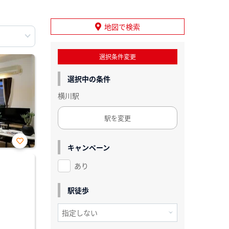
地図で検索
選択条件変更
選択中の条件
横川駅
駅を変更
キャンペーン
お気
に入
あり
り登
録
駅徒歩