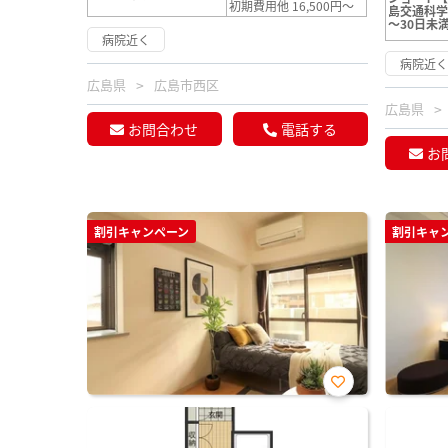
初期費用他 16,500円～
島交通科
～30日未
病院近く
病院近
広島県
広島市西区
広島県
お問合わせ
電話する
お
割引キャンペーン
割引キャ
お気
に入
り登
録