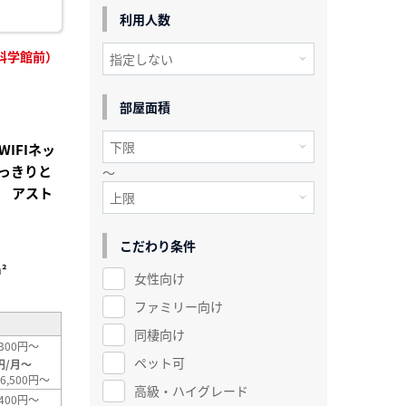
利用人数
科学館前）
部屋面積
IFIネッ
っきりと
～
 アスト
こだわり条件
²
女性向け
ファミリー向け
同棲向け
300円～
ペット可
円/月～
6,500円～
高級・ハイグレード
400円～