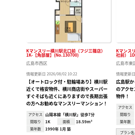
Kマンスリー横川駅北口前（フジ三篠店）
Kマンス
1K-【角部屋】(No.130700)
社前） 1D
広島市西区
広島市東
情報更新日 2026/08/02 10:22
情報更新日 20
【オートロック付・駐輪場あり】横川駅
広島駅か
近くで格安物件、横川商店街やスーパー
のアクセ
すぐそばも近くにありますので長期出張
物件！
の方へお勧めなマンスリーマンション！
アクセス
山陽本線「横川駅」徒歩7分
アクセス
間取り
1K
18.59m²
間取り
面積
築年数
1990年 1月 築
築年数
プラン名