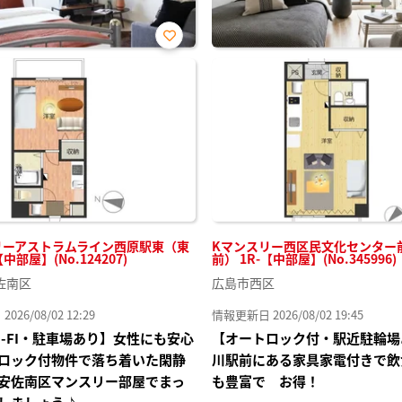
お気
に入
り登
録
リーアストラムライン西原駅東（東
Kマンスリー西区民文化センター
【中部屋】(No.124207)
前） 1R-【中部屋】(No.345996)
佐南区
広島市西区
26/08/02 12:29
情報更新日 2026/08/02 19:45
I-FI・駐車場あり】女性にも安心
【オートロック付・駅近駐輪場
ロック付物件で落ち着いた閑静
川駅前にある家具家電付きで飲
安佐南区マンスリー部屋でまっ
も豊富で お得！