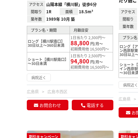
たり過ご
山陽本線「横川駅」徒歩6分
アクセス
1R
18.5m²
間取り
面積
アクセス
1989年 10月 築
築年数
間取り
築年数
プラン名・期間
月額目安
1日当たり 2,300円～
プラン名
ロング【横川駅南口】
88,800
円/月～
30日以上～360日未満
ロング【ア
初期費用他 16,500円～
ン西原駅
30日以上～
1日当たり 2,500円～
ショート【横川駅南口】
94,800
円/月～
～30日未満
ショート【
初期費用他 16,500円～
イン西原
～30日未
病院近く
病院近
広島県
広島市西区
広島県
お問合わせ
電話する
お
割引キャンペーン
割引キャ