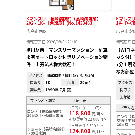
Kマンスリー長崎病院前（長崎病院前）
Kマンス
202・1K~【角部屋】(No.1433463)
1K-【中部
広島市西区
広島市安
情報更新日 2026/08/04 21:48
情報更新日 20
横川駅前 マンスリーマンション 駐車
【WIF
場有オートロック付きリノベーション物
ック付】
件！出張法人様大歓迎！
7分！明
なお部屋
山陽本線「横川駅」徒歩3分
アクセス
1K
20m²
間取り
面積
アクセス
1990年 7月 築
築年数
間取り
築年数
プラン名・期間
月額目安
1日当たり 3,300円～
プラン名
ロング【長崎病院前】
118,800
円/月～
30日以上～365日未満
ロング【
初期費用他 22,000円～
交通科学
30日以上～
1日当たり 3,500円～
ショート【長崎病院前】
124,800
円/月～
～30日未満
ショート