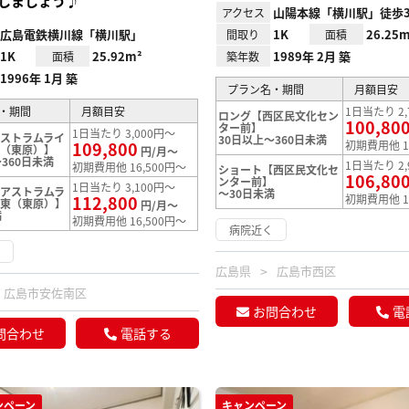
しましょう♪
山陽本線「横川駅」徒歩
アクセス
広島電鉄横川線「横川駅」
1K
26.25m
間取り
面積
1K
25.92m²
1989年 2月 築
面積
築年数
1996年 1月 築
プラン名・期間
月額目安
・期間
月額目安
1日当たり 2,
ロング【西区民文化セン
100,80
ター前】
1日当たり 3,000円～
ストラムライ
30日以上～360日未満
109,800
初期費用他 1
東（東原）】
円/月～
360日未満
1日当たり 2,
初期費用他 16,500円～
ショート【西区民文化セ
106,80
ンター前】
1日当たり 3,100円～
アストラムラ
～30日未満
112,800
初期費用他 1
駅東（東原）】
円/月～
満
初期費用他 16,500円～
病院近く
く
広島県
広島市西区
広島市安佐南区
お問合わせ
電
問合わせ
電話する
ンペーン
キャンペーン