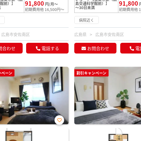
91,800
91,800
学館前）】
島交通科学館前）】
円/月～
満
～30日未満
初期費用他 16,500円～
初期費用他 1
く
病院近く
広島市安佐南区
広島県
広島市安佐南区
問合わせ
電話する
お問合わせ
電
ンペーン
割引キャンペーン
お気
に入
り登
録