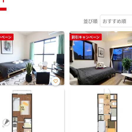
並び順
ンペーン
割引キャンペーン
お気
に入
り登
録