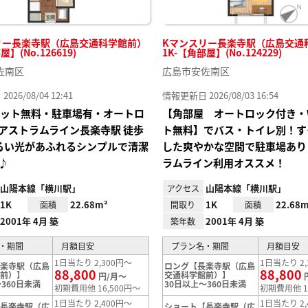
リー長楽寺駅（広島交通科学館前）
Kマンスリー長楽寺駅（広島交通
屋】(No.126619)
1K-【角部屋】(No.124229)
佐南区
広島市安佐南区
26/08/04 12:41
情報更新日 2026/08/03 16:54
Iネット無料・駐車場有・オートロ
【角部屋 オートロック付き・W
アストラムライン長楽寺駅 徒歩
ト無料】でバス・トイレ別！す
るい光があふれるシンプルで清潔
した爽やかな空間で駐車場あり
♪
ラムライン利用オススメ！
山陽本線「横川駅」
山陽本線「横川駅」
アクセス
1K
22.68m²
1K
22.68m
面積
間取り
面積
2001年 4月 築
2001年 4月 築
築年数
・期間
月額目安
プラン名・期間
月額目安
1日当たり 2,300円～
1日当たり 2,
長楽寺駅（広島
ロング【長楽寺駅（広島
88,800
88,800
館前）】
交通科学館前）】
円/月～
360日未満
30日以上～360日未満
初期費用他 16,500円～
初期費用他 1
1日当たり 2,400円～
1日当たり 2,
【長楽寺駅（広
ショート【長楽寺駅（広