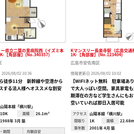
リー県立二葉の里病院西（イズミ本
Kマンスリー長楽寺駅（広島交通
K-【角部屋】(No.340357)
1K-【角部屋】(No.123404)
区
広島市安佐南区
26/08/02 10:36
情報更新日 2026/08/02 10:02
ら徒歩11分 新幹線や空港から
【WIFIネット無料 駐車場あ
スする法人様へオススメな割安
で大人っぽい空間。家具家電も
期滞在の方など学生さんにもお
空いていれば即日入居可能
山陽本線「横川駅」
1DK
26.1m²
山陽本線「横川駅」
面積
アクセス
1988年 3月 築
1K
22.68m
間取り
面積
2001年 4月 築
築年数
・期間
月額目安