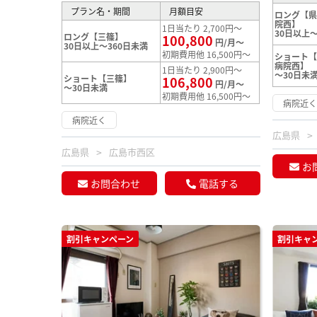
プラン名・期間
月額目安
ロング【
院西】
1日当たり 2,700円～
30日以上～
ロング【三篠】
100,800
円/月～
30日以上～360日未満
初期費用他 16,500円～
ショート
病院西】
1日当たり 2,900円～
～30日未
ショート【三篠】
106,800
円/月～
～30日未満
初期費用他 16,500円～
病院近
病院近く
広島県
広島県
広島市西区
お
お問合わせ
電話する
割引キャンペーン
割引キャ