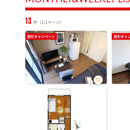
13
件（1/1ページ）
割引キャンペーン
割引キャ
お気
に入
り登
録