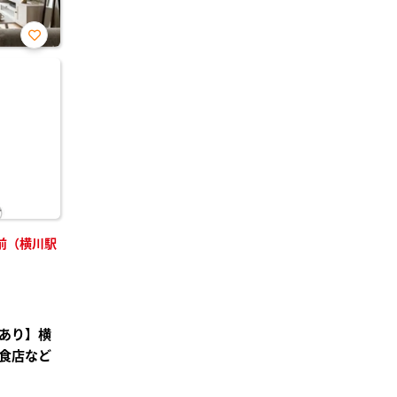
お気
に入
り登
録
前（横川駅
あり】横
食店など