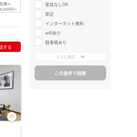
家具なしOK
円/月～
6,500円～
駅近
インターネット無料
wifiあり
駐車場あり
話する
さらに表示
お気
に入
り登
録