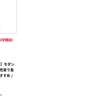
科学館前）
り】モダン
充実で長
すすめ♪
²