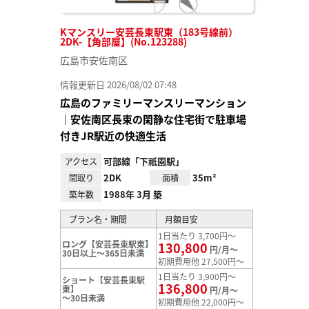
Kマンスリー安芸長束駅東（183号線前）
2DK-【角部屋】(No.123288)
広島市安佐南区
情報更新日 2026/08/02 07:48
広島のファミリーマンスリーマンション
｜安佐南区長束の閑静な住宅街で駐車場
付きJR駅近の快適生活
可部線「下祇園駅」
アクセス
2DK
35m²
間取り
面積
1988年 3月 築
築年数
プラン名・期間
月額目安
1日当たり 3,700円～
ロング【安芸長束駅東】
130,800
円/月～
30日以上～365日未満
初期費用他 27,500円～
1日当たり 3,900円～
ショート【安芸長束駅
136,800
東】
円/月～
～30日未満
初期費用他 22,000円～