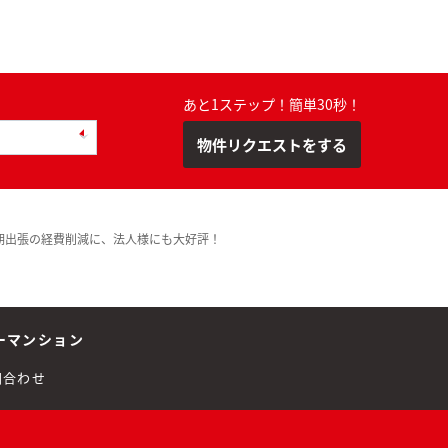
あと1ステップ！簡単30秒！
物件リクエストをする
期出張の経費削減に、法人様にも大好評！
ーマンション
問合わせ