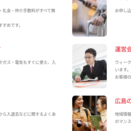
・礼金・仲介手数料がすべて無
お申し
すすめです。
て
運営
やガス・電気もすぐに使え、入
ウィー
います
お客様
広島
から入退去などに関するよくあ
地域情
のマン