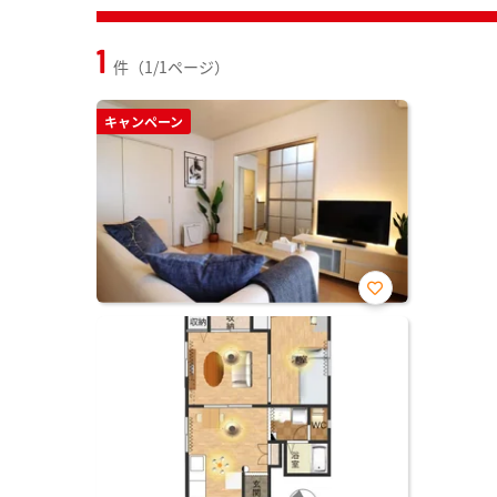
1
件（1/1ページ）
キャンペーン
お気
に入
り登
録