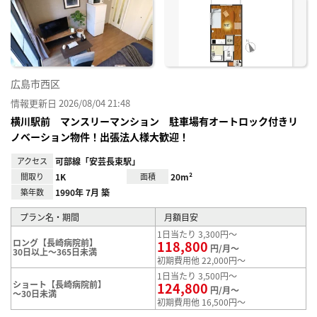
り登
録
広島市西区
情報更新日 2026/08/04 21:48
横川駅前 マンスリーマンション 駐車場有オートロック付きリ
ノベーション物件！出張法人様大歓迎！
アクセス
可部線「安芸長束駅」
間取り
1K
面積
20m²
築年数
1990年 7月 築
プラン名・期間
月額目安
1日当たり 3,300円～
ロング【長崎病院前】
118,800
円/月～
30日以上～365日未満
初期費用他 22,000円～
1日当たり 3,500円～
ショート【長崎病院前】
124,800
円/月～
～30日未満
初期費用他 16,500円～