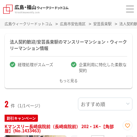
広島ウィークリードットコム
広島市安佐南区
安芸長束駅
法人契約
法人契約歓迎/安芸長束駅のマンスリーマンション・ウィーク
リーマンション情報
経理処理がスムーズ
企業利用に特化した柔軟な
契約
もっと見る
2
件（1/1ページ）
割引キャンペーン
Kマンスリー長崎病院前（長崎病院前） 202・1K~【角部
屋】(No.1433463)
お気
に入