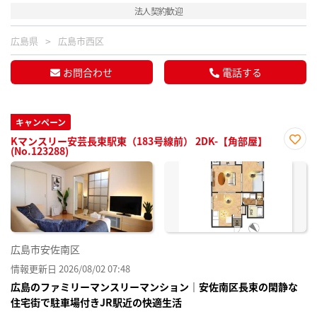
法人契約歓迎
広島県
広島市西区
お問合わせ
電話する
キャンペーン
Kマンスリー安芸長束駅東（183号線前） 2DK-【角部屋】
(No.123288)
お気
に入
り登
録
広島市安佐南区
情報更新日 2026/08/02 07:48
広島のファミリーマンスリーマンション｜安佐南区長束の閑静な
住宅街で駐車場付きJR駅近の快適生活