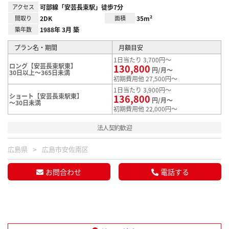
アクセス
可部線「安芸長束駅」徒歩7分
間取り
2DK
面積
35m²
築年数
1988年 3月 築
プラン名・期間
月額目安
1日当たり 3,700円～
ロング【安芸長束駅東】
130,800
円/月～
30日以上～365日未満
初期費用他 27,500円～
1日当たり 3,900円～
ショート【安芸長束駅東】
136,800
円/月～
～30日未満
初期費用他 22,000円～
法人契約歓迎
広島県
広島市安佐南区
お問合わせ
電話する