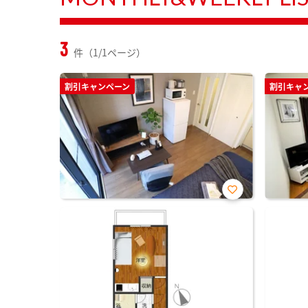
3
件（1/1ページ）
割引キャンペーン
割引キャ
お気
に入
り登
録