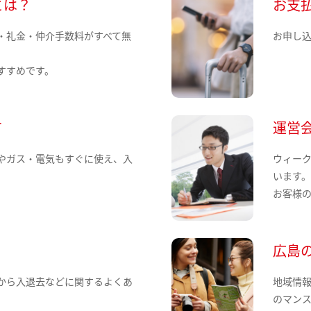
とは？
お支
・礼金・仲介手数料がすべて無
お申し
すすめです。
て
運営
やガス・電気もすぐに使え、入
ウィー
います
お客様
広島
から入退去などに関するよくあ
地域情
のマン