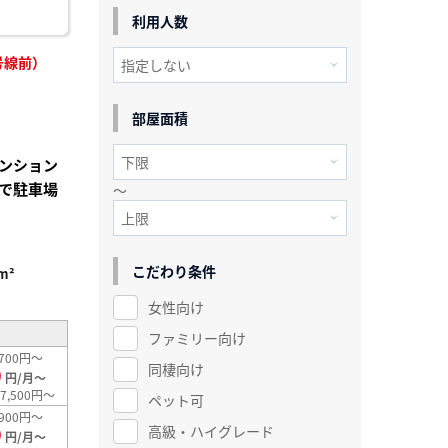
利用人数
号線前）
部屋面積
ンション
で駐車場
～
こだわり条件
m²
女性向け
ファミリー向け
700円～
同棲向け
0
円/月～
7,500円～
ペット可
900円～
高級・ハイグレード
0
円/月～