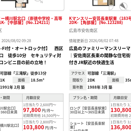
リー横川駅北口（崇徳中学校・高等
Kマンスリー安芸長束駅東（183
K-【中部屋】(No.124211)
2DK-【角部屋】(No.123288)
区
広島市安佐南区
26/08/02 09:28
情報更新日 2026/08/02 07:48
I-FI付・オートロック付】 西区
広島のファミリーマンスリーマ
口 徒歩10分 セキュリティ対
｜安佐南区長束の閑静な住宅街
コンビニ目の前の立地！
付きJR駅近の快適生活
可部線「三滝駅」徒歩13分
可部線「三滝駅」
アクセス
1K
18.5m²
2DK
35
面積
間取り
面積
1991年 2月 築
1988年 3月 築
築年数
・期間
月額目安
プラン名・期間
月額目安
1日当たり 2,600円～
1日当たり 3,
横川駅北口】
ロング【安芸長束駅東】
97,800
130,80
円/月～
360日未満
30日以上～365日未満
初期費用他 16,500円～
初期費用他 2
1日当たり 2,800円～
1日当たり 3,
ショート【安芸長束駅
【横川駅北口】
103,800
136,80
東】
円/月～
満
～30日未満