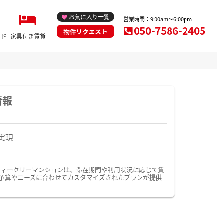
お気に入り一覧
営業時間：9:00am～6:00pm
050-7586-2405
物件リクエスト
イド
家具付き賃貸
情報
実現
ウィークリーマンションは、滞在期間や利用状況に応じて賃
予算やニーズに合わせてカスタマイズされたプランが提供