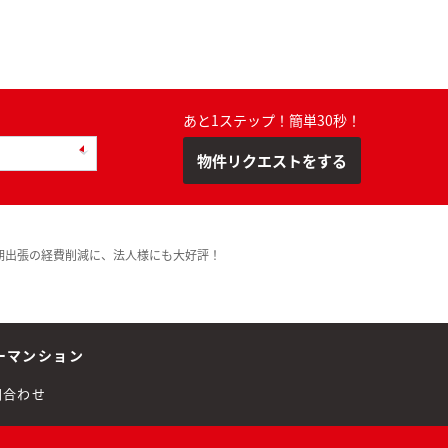
あと1ステップ！簡単30秒！
物件リクエストをする
期出張の経費削減に、法人様にも大好評！
ーマンション
問合わせ