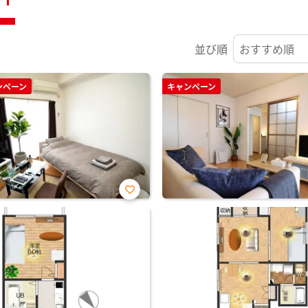
並び順
ンペーン
キャンペーン
お気
に入
り登
録