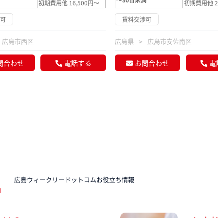
初期費用他 16,500円～
初期費用他 2
渉可
賃料交渉可
広島市西区
広島県
広島市安佐南区
問合わせ
電話する
お問合わせ
電
N
広島ウィークリードットコムお役立ち情報