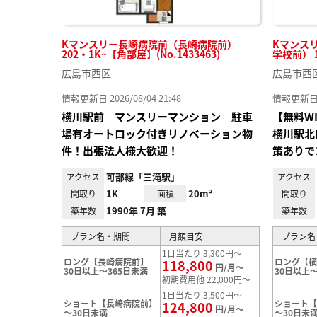
Kマンスリー長崎病院前（長崎病院前）
Kマンス
202・1K~【角部屋】(No.1433463)
学校前） 1
広島市西区
広島市西
情報更新日 2026/08/04 21:48
情報更新日 20
横川駅前 マンスリーマンション 駐車
【無料W
場有オートロック付きリノベーション物
横川駅北
件！出張法人様大歓迎！
策ありで
可部線「三滝駅」
アクセス
アクセス
1K
20m²
間取り
面積
間取り
1990年 7月 築
築年数
築年数
プラン名・期間
月額目安
プラン名
1日当たり 3,300円～
ロング【長崎病院前】
ロング【
118,800
円/月～
30日以上～365日未満
30日以上～
初期費用他 22,000円～
1日当たり 3,500円～
ショート【長崎病院前】
ショート
124,800
円/月～
～30日未満
～30日未