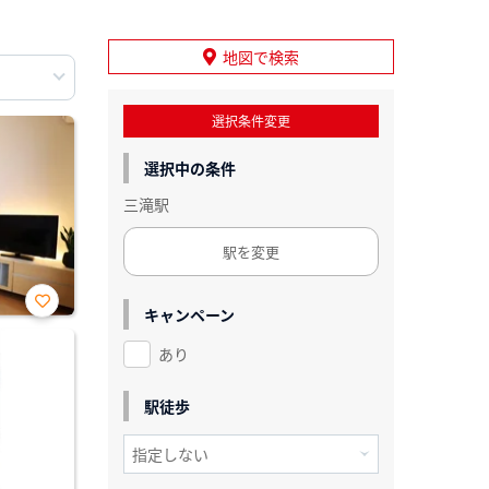
地図で検索
選択条件変更
選択中の条件
三滝駅
駅を変更
キャンペーン
お気
に入
あり
り登
録
駅徒歩