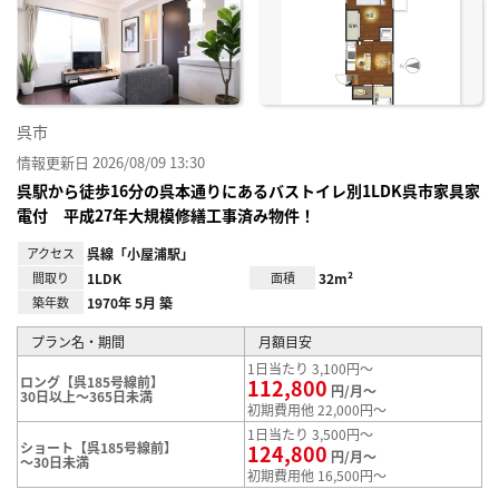
り登
録
呉市
情報更新日 2026/08/09 13:30
呉駅から徒歩16分の呉本通りにあるバストイレ別1LDK呉市家具家
電付 平成27年大規模修繕工事済み物件！
アクセス
呉線「小屋浦駅」
間取り
1LDK
面積
32m²
築年数
1970年 5月 築
プラン名・期間
月額目安
1日当たり 3,100円～
ロング【呉185号線前】
112,800
円/月～
30日以上～365日未満
初期費用他 22,000円～
1日当たり 3,500円～
ショート【呉185号線前】
124,800
円/月～
～30日未満
初期費用他 16,500円～