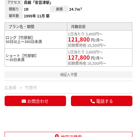
アクセス
呉線「安芸津駅」
間取り
1R
面積
24.7m²
築年数
1999年 11月 築
プラン名・期間
月額目安
1日当たり 3,400円～
ロング【竹原駅】
121,800
円/月～
30日以上～360日未満
初期費用他 16,500円～
1日当たり 3,600円～
ショート【竹原駅】
127,800
円/月～
～30日未満
初期費用他 16,500円～
保証人不要
広島県
竹原市
お問合わせ
電話する
地図で検索