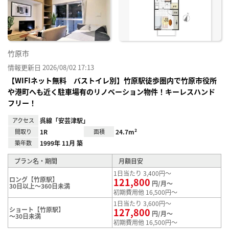
り登
録
竹原市
情報更新日 2026/08/02 17:13
【WIFIネット無料 バストイレ別】竹原駅徒歩圏内で竹原市役所
や港町へも近く駐車場有のリノベーション物件！キーレスハンド
フリー！
アクセス
呉線「安芸津駅」
間取り
1R
面積
24.7m²
築年数
1999年 11月 築
プラン名・期間
月額目安
1日当たり 3,400円～
ロング【竹原駅】
121,800
円/月～
30日以上～360日未満
初期費用他 16,500円～
1日当たり 3,600円～
ショート【竹原駅】
127,800
円/月～
～30日未満
初期費用他 16,500円～