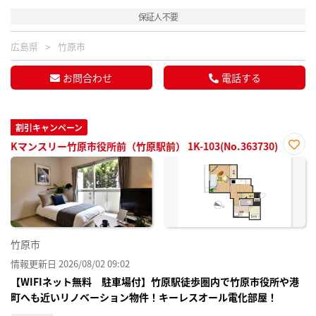
保証人不要
広島県
竹原市
お問合わせ
電話する
割引キャンペーン
Kマンスリー竹原市役所前（竹原駅前） 1K-103(No.363730)
お気
に入
り登
録
竹原市
情報更新日 2026/08/02 09:02
【WIFIネット無料 駐車場付】竹原駅徒歩圏内で竹原市役所や港
町へも近いリノベーション物件！キーレスオール電化部屋！