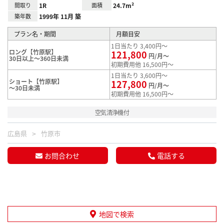
間取り
1R
面積
24.7m²
築年数
1999年 11月 築
プラン名・期間
月額目安
1日当たり 3,400円～
ロング【竹原駅】
121,800
円/月～
30日以上～360日未満
初期費用他 16,500円～
1日当たり 3,600円～
ショート【竹原駅】
127,800
円/月～
～30日未満
初期費用他 16,500円～
空気清浄機付
広島県
竹原市
お問合わせ
電話する
地図で検索