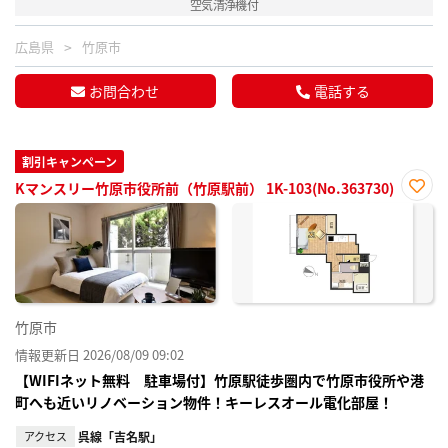
空気清浄機付
広島県
竹原市
お問合わせ
電話する
割引キャンペーン
Kマンスリー竹原市役所前（竹原駅前） 1K-103(No.363730)
お気
に入
り登
録
竹原市
情報更新日 2026/08/09 09:02
【WIFIネット無料 駐車場付】竹原駅徒歩圏内で竹原市役所や港
町へも近いリノベーション物件！キーレスオール電化部屋！
アクセス
呉線「吉名駅」