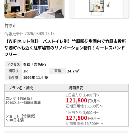
録
竹原市
情報更新日 2026/08/09 17:13
【WIFIネット無料 バストイレ別】竹原駅徒歩圏内で竹原市役所
や港町へも近く駐車場有のリノベーション物件！キーレスハンド
フリー！
アクセス
呉線「吉名駅」
間取り
1R
面積
24.7m²
築年数
1999年 11月 築
プラン名・期間
月額目安
1日当たり 3,400円～
ロング【竹原駅】
121,800
円/月～
30日以上～360日未満
初期費用他 16,500円～
1日当たり 3,600円～
ショート【竹原駅】
127,800
円/月～
～30日未満
初期費用他 16,500円～