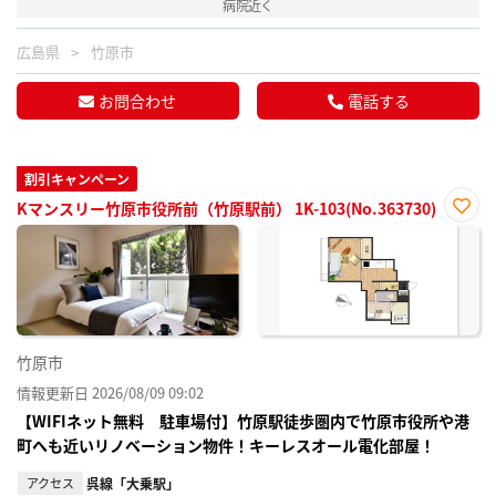
病院近く
広島県
竹原市
お問合わせ
電話する
割引キャンペーン
Kマンスリー竹原市役所前（竹原駅前） 1K-103(No.363730)
お気
に入
り登
録
竹原市
情報更新日 2026/08/09 09:02
【WIFIネット無料 駐車場付】竹原駅徒歩圏内で竹原市役所や港
町へも近いリノベーション物件！キーレスオール電化部屋！
アクセス
呉線「大乗駅」