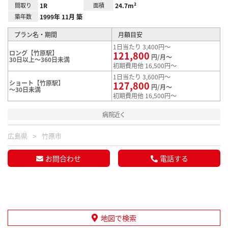
間取り
1R
面積
24.7m²
築年数
1999年 11月 築
プラン名・期間
月額目安
1日当たり 3,400円～
ロング【竹原駅】
121,800
円/月～
30日以上～360日未満
初期費用他 16,500円～
1日当たり 3,600円～
ショート【竹原駅】
127,800
円/月～
～30日未満
初期費用他 16,500円～
病院近く
広島県
竹原市
お問合わせ
電話する
地図で検索