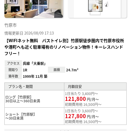
録
竹原市
情報更新日 2026/08/09 17:13
【WIFIネット無料 バストイレ別】竹原駅徒歩圏内で竹原市役所
や港町へも近く駐車場有のリノベーション物件！キーレスハンド
フリー！
アクセス
呉線「大乗駅」
間取り
1R
面積
24.7m²
築年数
1999年 11月 築
プラン名・期間
月額目安
1日当たり 3,400円～
ロング【竹原駅】
121,800
円/月～
30日以上～360日未満
初期費用他 16,500円～
1日当たり 3,600円～
ショート【竹原駅】
127,800
円/月～
～30日未満
初期費用他 16,500円～