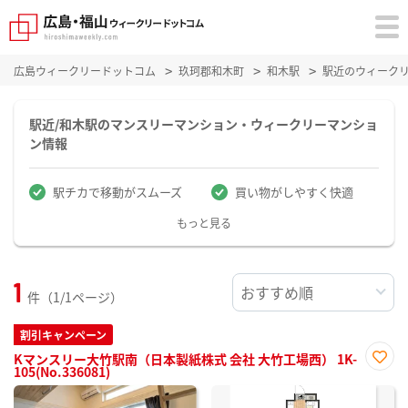
広島ウィークリードットコム
玖珂郡和木町
和木駅
駅近のウィーク
駅近/和木駅のマンスリーマンション・ウィークリーマンショ
ン情報
駅チカで移動がスムーズ
買い物がしやすく快適
もっと見る
1
件（1/1ページ）
割引キャンペーン
Kマンスリー大竹駅南（日本製紙株式 会社 大竹工場西） 1K-
105(No.336081)
お気
に入
り登