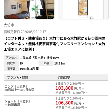
録
大竹市
情報更新日 2026/08/02 10:17
【ロフト付き・駐車場あり】大竹市にある大竹駅から徒歩圏内の
インターネット無料格安家具家電付マンスリーマンション！大竹
工場エリアに便利！
アクセス
山陽本線「和木駅」徒歩16分
間取り
1K
面積
18.11m²
築年数
1990年 3月 築
プラン名・期間
月額目安
1日当たり 2,800円～
ロング【大竹駅】
103,800
円/月～
30日以上～360日未満
初期費用他 16,500円～
1日当たり 2,900円～
ショート【大竹駅】
106,800
円/月～
～30日未満
初期費用他 16,500円～