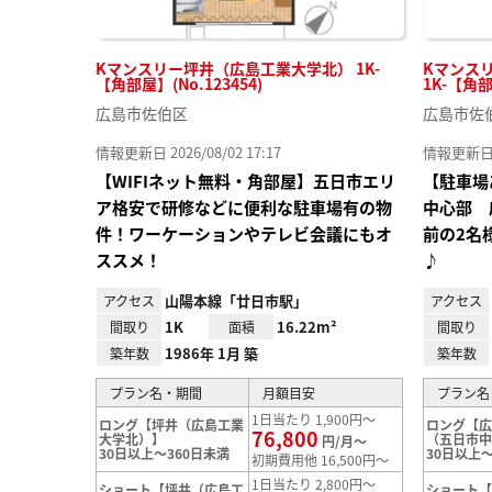
Kマンスリー坪井（広島工業大学北） 1K-
Kマンス
【角部屋】(No.123454)
1K-【角部
広島市佐伯区
広島市佐
情報更新日 2026/08/02 17:17
情報更新日 20
【WIFIネット無料・角部屋】五日市エリ
【駐車場
ア格安で研修などに便利な駐車場有の物
中心部 
件！ワーケーションやテレビ会議にもオ
前の2名
ススメ！
♪
山陽本線「廿日市駅」
アクセス
アクセス
1K
16.22m²
間取り
面積
間取り
1986年 1月 築
築年数
築年数
プラン名・期間
月額目安
プラン名
1日当たり 1,900円～
ロング【坪井（広島工業
ロング【
76,800
大学北）】
（五日市
円/月～
30日以上～360日未満
30日以上～
初期費用他 16,500円～
1日当たり 2,800円～
ショート【坪井（広島工
ショート