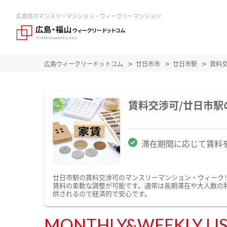
広島県のマンスリーマンション・ウィークリーマンション
広島ウィークリードットコム
廿日市市
廿日市駅
賃料
賃料交渉可/廿日市
滞在期間に応じて賃料
廿日市駅の賃料交渉可のマンスリーマンション・ウィーク
賃料の柔軟な調整が可能です。通常は長期滞在や大人数の
供されるので経済的で安心です。
MONTHLY&WEEKLY LI