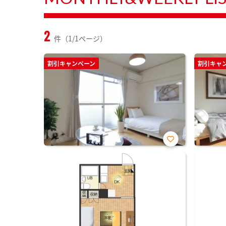
2
件（1/1ページ）
割引キャンペーン
割引キャ
お気
に入
り登
録