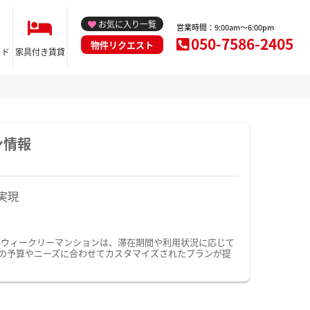
お気に入り一覧
営業時間：9:00am～6:00pm
050-7586-2405
物件リクエスト
イド
家具付き賃貸
ン情報
実現
・ウィークリーマンションは、滞在期間や利用状況に応じて
の予算やニーズに合わせてカスタマイズされたプランが提