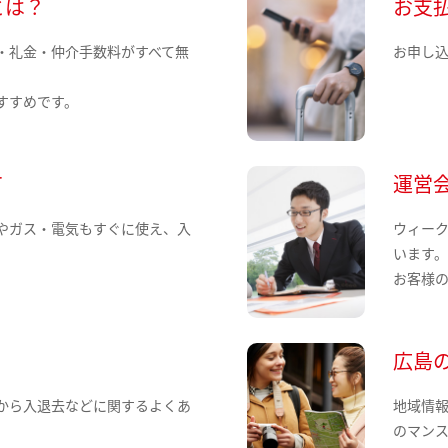
とは？
お支
・礼金・仲介手数料がすべて無
お申し
すすめです。
て
運営
やガス・電気もすぐに使え、入
ウィー
います
お客様
広島
から入退去などに関するよくあ
地域情
のマン