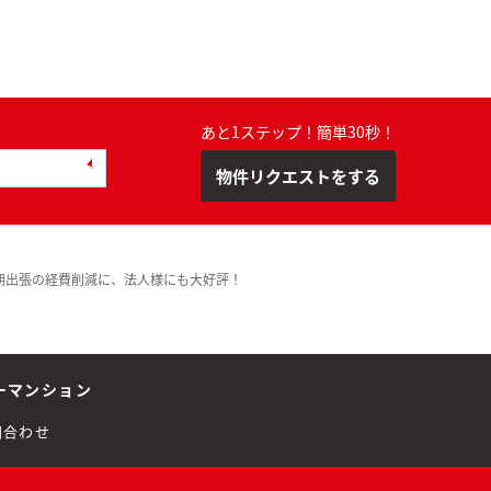
あと1ステップ！簡単30秒！
物件リクエストをする
期出張の経費削減に、法人様にも大好評！
ーマンション
問合わせ