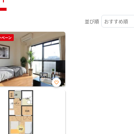
並び順
ンペーン
お気
に入
り登
録