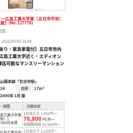
リー広島工業大学東（五日市中央）
屋】(No.127776)
伯区
26/08/02 10:48
あり・家具家電付】五日市市内
広島工業大学近く・エディオン
様迄可能なマンスリーマンション
山陽本線「廿日市駅」
1K
17m²
面積
2006年 1月 築
・期間
月額目安
1日当たり 1,900円～
広島工業大学東
76,800
中央）】
円/月～
360日未満
初期費用他 16,500円～
1日当たり 2,100円～
【広島工業大学