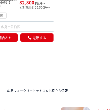
82,800
市中央）】
円/月～
満
初期費用他 16,500円～
渉可
広島市佐伯区
問合わせ
電話する
N
広島ウィークリードットコムお役立ち情報