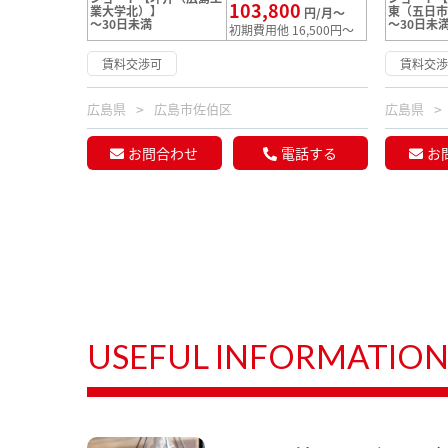
103,800
業大学北）】
東（五日
円/月～
～30日未満
～30日未
初期費用他 16,500円～
賃料交渉可
賃料交
広島県
広島市佐伯区
広島県
お問合わせ
電話する
お
USEFUL INFORMATIO