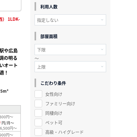
利用人数
 1LDK-
部屋面積
駅や広島
調の明る
～
いオート
適！
こだわり条件
55m²
女性向け
ファミリー向け
同棲向け
800円～
0
ペット可
円/月～
6,500円～
高級・ハイグレード
900円～