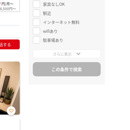
0
家具なしOK
円/月～
6,500円～
駅近
インターネット無料
wifiあり
駐車場あり
話する
さらに表示
お気
に入
り登
録