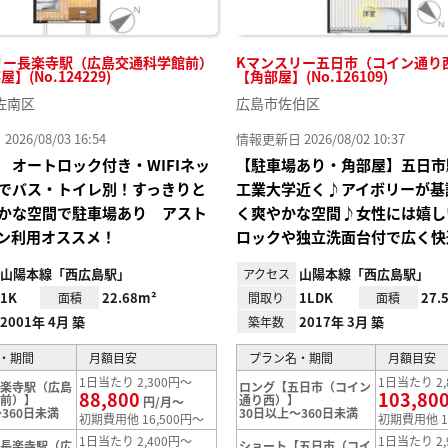
リー長楽寺駅（広島交通科学館前）
Kマンスリー五日市（コイン通り西）
屋】(No.124229)
【角部屋】(No.126109)
佐南区
広島市佐伯区
26/08/03 16:54
情報更新日 2026/08/02 10:37
 オートロック付き・WIFIネッ
【駐車場あり・角部屋】五日市
でバス・トイレ別！すっきりと
工業大学近く♪アイボリーが基
かな空間で駐車場あり アスト
く爽やかな空間♪女性には嬉し
ン利用オススメ！
ロックや独立洗面台付で広く快
山陽本線「西広島駅」
山陽本線「西広島駅」
アクセス
1K
22.68m²
1LDK
27.
面積
間取り
面積
2001年 4月 築
2017年 3月 築
築年数
・期間
月額目安
プラン名・期間
月額目安
1日当たり 2,300円～
1日当たり 2,
長楽寺駅（広島
ロング【五日市（コイン
88,800
103,80
館前）】
通り西）】
円/月～
360日未満
30日以上～360日未満
初期費用他 16,500円～
初期費用他 1
1日当たり 2,400円～
1日当たり 2,
【長楽寺駅（広
ショート【五日市（コイ