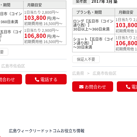
2017年 3月 築
築年数
・期間
月額目安
1日当たり 2,800円～
プラン名・期間
月額目安
五日市（コイン
103,800
】
円/月～
1日当たり 2,
ロング【五日市（コイン
360日未満
初期費用他 16,500円～
103,80
通り西）】
30日以上～360日未満
1日当たり 2,900円～
初期費用他 1
【五日市（コイ
106,800
）】
円/月～
1日当たり 2,
ショート【五日市（コイ
満
初期費用他 16,500円～
106,80
ン通り西）】
～30日未満
初期費用他 1
不要
保証人不要
広島市佐伯区
広島県
広島市佐伯区
問合わせ
電話する
お問合わせ
電
N
広島ウィークリードットコムお役立ち情報