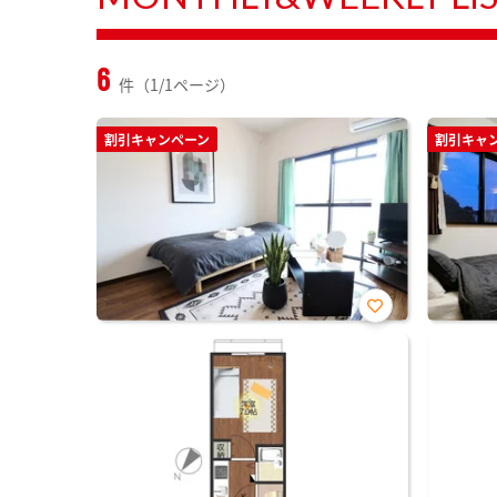
6
件（1/1ページ）
割引キャンペーン
割引キャ
お気
に入
り登
録