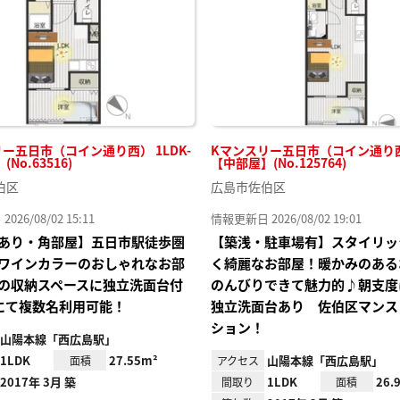
ー五日市（コイン通り西） 1LDK-
Kマンスリー五日市（コイン通り西）
No.63516)
【中部屋】(No.125764)
伯区
広島市佐伯区
26/08/02 15:11
情報更新日 2026/08/02 19:01
あり・角部屋】五日市駅徒歩圏
【築浅・駐車場有】スタイリッ
ワインカラーのおしゃれなお部
く綺麗なお部屋！暖かみのある
の収納スペースに独立洗面台付
のんびりできて魅力的♪朝支度
Kにて複数名利用可能！
独立洗面台あり 佐伯区マンス
ション！
山陽本線「西広島駅」
1LDK
27.55m²
山陽本線「西広島駅」
面積
アクセス
2017年 3月 築
1LDK
26.
間取り
面積