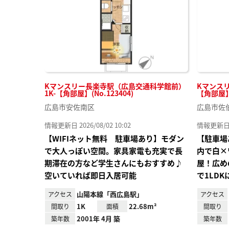
Kマンスリー長楽寺駅（広島交通科学館前）
Kマンスリ
1K-【角部屋】(No.123404)
【角部屋】(
広島市安佐南区
広島市佐
情報更新日 2026/08/02 10:02
情報更新日 20
【WIFIネット無料 駐車場あり】モダン
【駐車場
で大人っぽい空間。家具家電も充実で長
内で白×
期滞在の方など学生さんにもおすすめ♪
屋！広め
空いていれば即日入居可能
で1LD
山陽本線「西広島駅」
アクセス
アクセス
1K
22.68m²
間取り
面積
間取り
2001年 4月 築
築年数
築年数