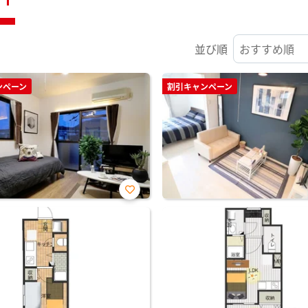
並び順
ンペーン
割引キャンペーン
お気
に入
り登
録