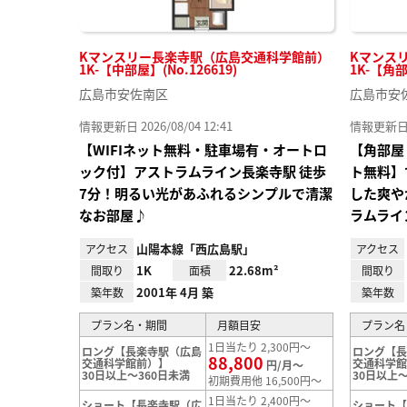
Kマンスリー長楽寺駅（広島交通科学館前）
Kマンス
1K-【中部屋】(No.126619)
1K-【角部
広島市安佐南区
広島市安
情報更新日 2026/08/04 12:41
情報更新日 20
【WIFIネット無料・駐車場有・オートロ
【角部屋
ック付】アストラムライン長楽寺駅 徒歩
ト無料】
7分！明るい光があふれるシンプルで清潔
した爽や
なお部屋♪
ラムライ
山陽本線「西広島駅」
アクセス
アクセス
1K
22.68m²
間取り
面積
間取り
2001年 4月 築
築年数
築年数
プラン名・期間
月額目安
プラン名
1日当たり 2,300円～
ロング【長楽寺駅（広島
ロング【
88,800
交通科学館前）】
交通科学
円/月～
30日以上～360日未満
30日以上～
初期費用他 16,500円～
1日当たり 2,400円～
ショート【長楽寺駅（広
ショート