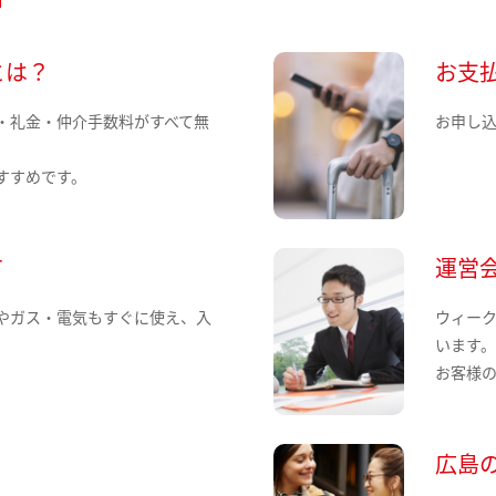
とは？
お支
・礼金・仲介手数料がすべて無
お申し
すすめです。
て
運営
やガス・電気もすぐに使え、入
ウィー
います
お客様
広島