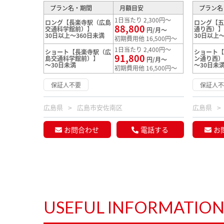
プラン名・期間
月額目安
プラン名
1日当たり 2,300円～
ロング【長楽寺駅（広島
ロング【
88,800
交通科学館前）】
通り西）
円/月～
30日以上～360日未満
30日以上～
初期費用他 16,500円～
1日当たり 2,400円～
ショート【長楽寺駅（広
ショート
91,800
島交通科学館前）】
ン通り西
円/月～
～30日未満
～30日未
初期費用他 16,500円～
保証人不要
保証人
広島県
広島市安佐南区
広島県
お問合わせ
電話する
お
USEFUL INFORMATIO