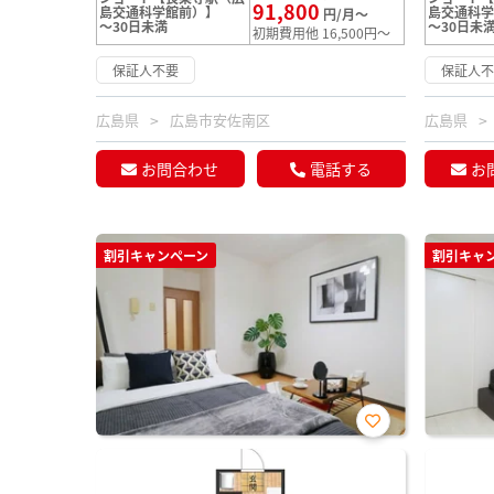
91,800
島交通科学館前）】
島交通科
円/月～
～30日未満
～30日未
初期費用他 16,500円～
保証人不要
保証人
広島県
広島市安佐南区
広島県
お問合わせ
電話する
お
割引キャンペーン
割引キャ
お気
に入
り登
録