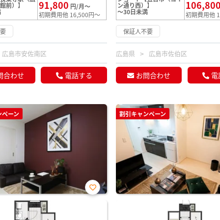
91,800
106,80
学館前）】
ン通り西）】
円/月～
満
～30日未満
初期費用他 16,500円～
初期費用他 1
不要
保証人不要
広島市安佐南区
広島県
広島市佐伯区
問合わせ
電話する
お問合わせ
電
ンペーン
割引キャンペーン
お気
に入
り登
録