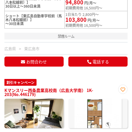
94,800
八本松線前）】
円/月～
30日以上～360日未満
初期費用他 16,500円～
1日当たり 2,800円～
ショート【東広島自動車学校前（馬
103,800
木八本松線前）】
円/月～
～30日未満
初期費用他 16,500円～
禁煙ルーム
広島県
東広島市
お問合わせ
電話する
割引キャンペーン
Kマンスリー西条農業高校南（広島大学南） 1K-
203(No.446179)
お気
に入
り登
録