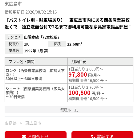
東広島市
情報更新日 2026/08/02 15:16
【バストイレ別・駐車場あり】 東広島市内にある西条農業高校
近くで 独立洗面台付で2名まで御利用可能な家具家電備品部屋！
アクセス
山陽本線「八本松駅」
間取り
1K
面積
22.68m²
築年数
1992年 3月 築
プラン名・期間
月額目安
1日当たり 2,600円～
ロング【西条農業高校南（広島大学
97,800
南）】
円/月～
30日以上～360日未満
初期費用他 16,500円～
1日当たり 2,700円～
ショート【西条農業高校南（広島大
100,800
学南）】
円/月～
～30日未満
初期費用他 16,500円～
禁煙ルーム
広島県
東広島市
お問合わせ
電話する