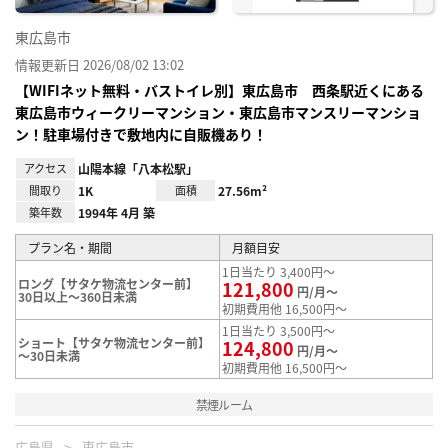
東広島市
情報更新日 2026/08/02 13:02
【WIFIネット無料・バストイレ別】東広島市 西条駅近くにある
東広島市ウィークリーマンション・東広島市マンスリーマンショ
ン！駐車場付きで敷地内に自販機あり！
アクセス
山陽本線「八本松駅」
間取り
1K
面積
27.56m²
築年数
1994年 4月 築
プラン名・期間
月額目安
1日当たり 3,400円～
ロング【サタケ物流センター前】
121,800
円/月～
30日以上～360日未満
初期費用他 16,500円～
1日当たり 3,500円～
ショート【サタケ物流センター前】
124,800
円/月～
～30日未満
初期費用他 16,500円～
禁煙ルーム
広島県
東広島市