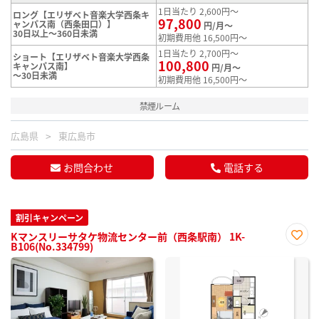
1日当たり 2,600円～
ロング【エリザベト音楽大学西条キ
97,800
ャンパス南（西条田口）】
円/月～
30日以上～360日未満
初期費用他 16,500円～
1日当たり 2,700円～
ショート【エリザベト音楽大学西条
100,800
キャンパス南】
円/月～
～30日未満
初期費用他 16,500円～
禁煙ルーム
広島県
東広島市
お問合わせ
電話する
割引キャンペーン
Kマンスリーサタケ物流センター前（西条駅南） 1K-
B106(No.334799)
お気
に入
り登
録