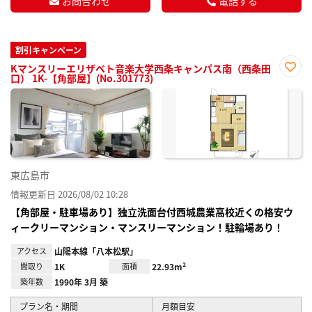
お問合わせ
電話する
割引キャンペーン
Kマンスリーエリザベト音楽大学西条キャンパス南（西条田
口） 1K-【角部屋】(No.301773)
お気
に入
り登
録
東広島市
情報更新日 2026/08/02 10:28
【角部屋・駐車場あり】独立洗面台付西城農業高校近くの格安ウ
ィークリーマンション・マンスリーマンション！駐輪場あり！
アクセス
山陽本線「八本松駅」
間取り
1K
面積
22.93m²
築年数
1990年 3月 築
プラン名・期間
月額目安