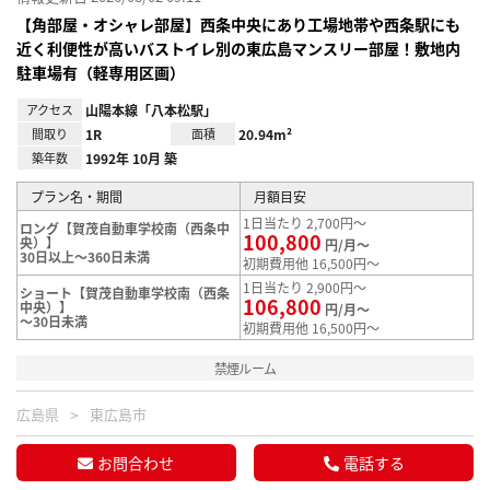
【角部屋・オシャレ部屋】西条中央にあり工場地帯や西条駅にも
近く利便性が高いバストイレ別の東広島マンスリー部屋！敷地内
駐車場有（軽専用区画）
アクセス
山陽本線「八本松駅」
間取り
1R
面積
20.94m²
築年数
1992年 10月 築
プラン名・期間
月額目安
1日当たり 2,700円～
ロング【賀茂自動車学校南（西条中
100,800
央）】
円/月～
30日以上～360日未満
初期費用他 16,500円～
1日当たり 2,900円～
ショート【賀茂自動車学校南（西条
106,800
中央）】
円/月～
～30日未満
初期費用他 16,500円～
禁煙ルーム
広島県
東広島市
お問合わせ
電話する