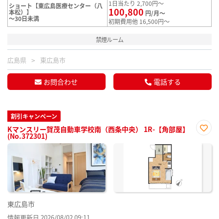
1日当たり 2,700円～
ショート【東広島医療センター（八
100,800
本松）】
円/月～
～30日未満
初期費用他 16,500円～
禁煙ルーム
広島県
東広島市
お問合わせ
電話する
割引キャンペーン
Kマンスリー賀茂自動車学校南（西条中央） 1R-【角部屋】
(No.372301)
お気
に入
り登
録
東広島市
情報更新日 2026/08/02 09:11