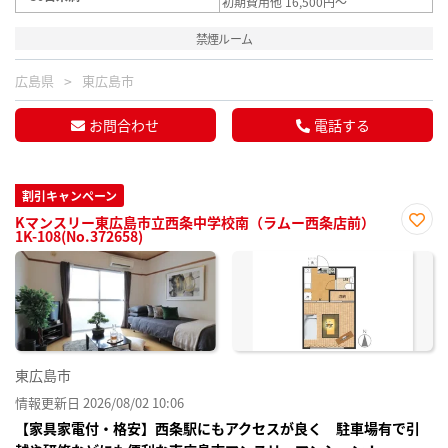
初期費用他 16,500円～
禁煙ルーム
広島県
東広島市
お問合わせ
電話する
割引キャンペーン
Kマンスリー東広島市立西条中学校南（ラムー西条店前）
1K-108(No.372658)
お気
に入
り登
録
東広島市
情報更新日 2026/08/02 10:06
【家具家電付・格安】西条駅にもアクセスが良く 駐車場有で引