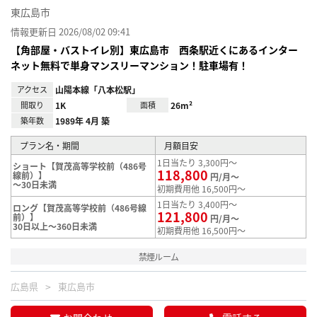
東広島市
情報更新日 2026/08/02 09:41
【角部屋・バストイレ別】東広島市 西条駅近くにあるインター
ネット無料で単身マンスリーマンション！駐車場有！
アクセス
山陽本線「八本松駅」
間取り
1K
面積
26m²
築年数
1989年 4月 築
プラン名・期間
月額目安
1日当たり 3,300円～
ショート【賀茂高等学校前（486号
118,800
線前）】
円/月～
～30日未満
初期費用他 16,500円～
1日当たり 3,400円～
ロング【賀茂高等学校前（486号線
121,800
前）】
円/月～
30日以上～360日未満
初期費用他 16,500円～
禁煙ルーム
広島県
東広島市