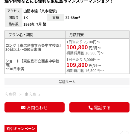
越や研修などにも便利な東広島市マンスリーマンション！
アクセス
山陽本線「八本松駅」
間取り
1K
面積
22.68m²
築年数
1986年 7月 築
プラン名・期間
月額目安
1日当たり 2,700円～
ロング【東広島市立西条中学校南】
100,800
円/月～
30日以上～360日未満
初期費用他 16,500円～
1日当たり 3,000円～
ショート【東広島市立西条中学校
109,800
南】
円/月～
～30日未満
初期費用他 16,500円～
禁煙ルーム
広島県
東広島市
お問合わせ
電話する
割引キャンペーン