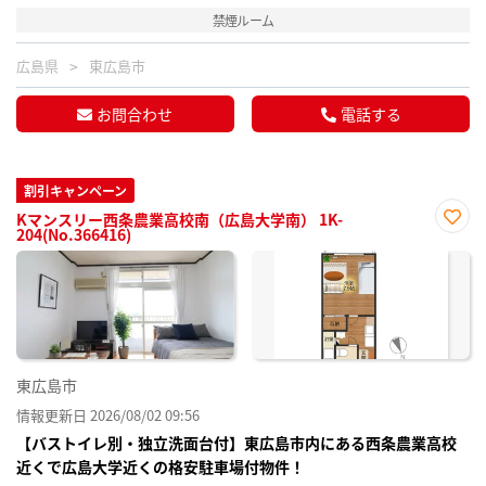
禁煙ルーム
広島県
東広島市
お問合わせ
電話する
割引キャンペーン
Kマンスリー西条農業高校南（広島大学南） 1K-
204(No.366416)
お気
に入
り登
録
東広島市
情報更新日 2026/08/02 09:56
【バストイレ別・独立洗面台付】東広島市内にある西条農業高校
近くで広島大学近くの格安駐車場付物件！