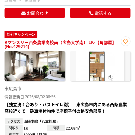
お問合わせ
電話する
割引キャンペーン
Kマンスリー西条農業高校南（広島大学南） 1K-【角部屋】
(No.429214)
お気
に入
り登
録
東広島市
情報更新日 2026/08/02 08:56
【独立洗面台あり・バストイレ別】 東広島市内にある西条農業
高校近くで 駐車場付物件で座椅子付の格安角部屋！
アクセス
山陽本線「八本松駅」
間取り
1K
面積
22.68m²
築年数
1992年 3月 築