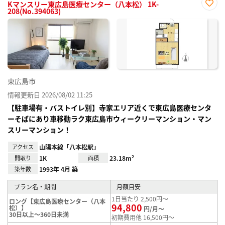
Kマンスリー東広島医療センター（八本松） 1K-
208(No.394063)
お気
に入
り登
録
東広島市
情報更新日 2026/08/02 11:25
【駐車場有・バストイレ別】寺家エリア近くで東広島医療センタ
ーそばにあり車移動ラク東広島市ウィークリーマンション・マン
スリーマンション！
アクセス
山陽本線「八本松駅」
間取り
1K
面積
23.18m²
築年数
1993年 4月 築
プラン名・期間
月額目安
1日当たり 2,500円～
ロング【東広島医療センター（八本
94,800
松）】
円/月～
30日以上～360日未満
初期費用他 16,500円～