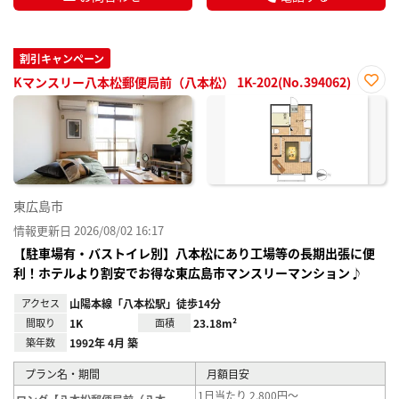
割引キャンペーン
Kマンスリー八本松郵便局前（八本松） 1K-202(No.394062)
お気
に入
り登
録
東広島市
情報更新日 2026/08/02 16:17
【駐車場有・バストイレ別】八本松にあり工場等の長期出張に便
利！ホテルより割安でお得な東広島市マンスリーマンション♪
アクセス
山陽本線「八本松駅」徒歩14分
間取り
1K
面積
23.18m²
築年数
1992年 4月 築
プラン名・期間
月額目安
1日当たり 2,800円～