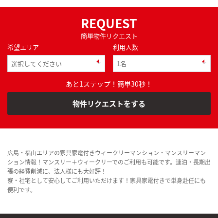
REQUEST
簡単物件リクエスト
希望エリア
利用人数
あと1ステップ！簡単30秒！
物件リクエストをする
広島・福山エリアの家具家電付きウィークリーマンション・マンスリーマン
ション情報！マンスリー＋ウィークリーでのご利用も可能です。連泊・長期出
張の経費削減に、法人様にも大好評！
寮・社宅として安心してご利用いただけます！家具家電付きで単身赴任にも
便利です。