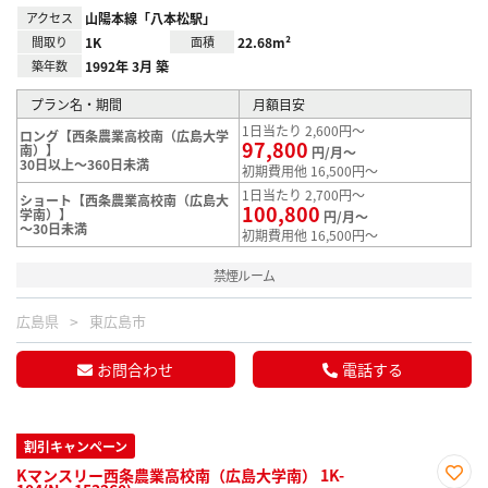
アクセス
山陽本線「八本松駅」
間取り
1K
面積
22.68m²
築年数
1992年 3月 築
プラン名・期間
月額目安
1日当たり 2,600円～
ロング【西条農業高校南（広島大学
97,800
南）】
円/月～
30日以上～360日未満
初期費用他 16,500円～
1日当たり 2,700円～
ショート【西条農業高校南（広島大
100,800
学南）】
円/月～
～30日未満
初期費用他 16,500円～
禁煙ルーム
広島県
東広島市
お問合わせ
電話する
割引キャンペーン
Kマンスリー西条農業高校南（広島大学南） 1K-