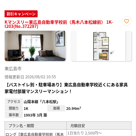
割引キャンペーン
Kマンスリー東広島自動車学校前（馬木八本松線前） 1K-
I203(No.372287)
お気
に入
り登
録
東広島市
情報更新日 2026/08/02 10:55
【バストイレ別・駐車場あり】東広島自動車学校近くにある家具
家電付部屋マンスリーマンション！
アクセス
山陽本線「八本松駅」
間取り
1K
面積
20.94m²
築年数
1993年 3月 築
プラン名・期間
月額目安
1日当たり 2,500円～
ロング【東広島自動車学校前（馬木