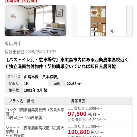
104(No.153260)
お気
に入
り登
録
東広島市
情報更新日 2026/08/02 10:37
【バストイレ別・駐車場有】東広島市内にある西条農業高校近く
で独立洗面台付物件！契約簡単空いていれば即日入居可能！
アクセス
山陽本線「八本松駅」
間取り
1K
面積
22.68m²
築年数
1992年 3月 築
プラン名・期間
月額目安
1日当たり 2,600円～
ロング【西条農業高校南（広島大学
97,800
南）】
円/月～
30日以上～360日未満
初期費用他 16,500円～
1日当たり 2,700円～
ショート【西条農業高校南（広島大
100,800
学南）】
円/月～
～30日未満