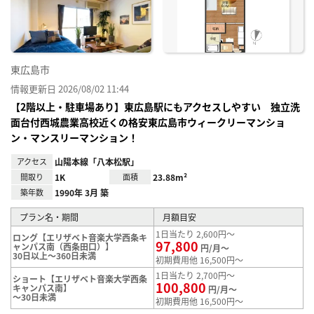
録
東広島市
情報更新日 2026/08/02 11:44
【2階以上・駐車場あり】東広島駅にもアクセスしやすい 独立洗
面台付西城農業高校近くの格安東広島市ウィークリーマンショ
ン・マンスリーマンション！
アクセス
山陽本線「八本松駅」
間取り
1K
面積
23.88m²
築年数
1990年 3月 築
プラン名・期間
月額目安
1日当たり 2,600円～
ロング【エリザベト音楽大学西条キ
97,800
ャンパス南（西条田口）】
円/月～
30日以上～360日未満
初期費用他 16,500円～
1日当たり 2,700円～
ショート【エリザベト音楽大学西条
100,800
キャンパス南】
円/月～
～30日未満
初期費用他 16,500円～