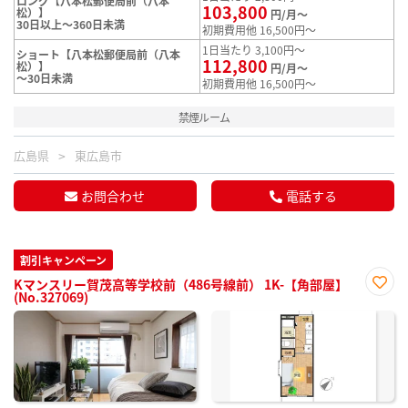
ロング【八本松郵便局前（八本
103,800
松）】
円/月～
30日以上～360日未満
初期費用他 16,500円～
1日当たり 3,100円～
ショート【八本松郵便局前（八本
112,800
松）】
円/月～
～30日未満
初期費用他 16,500円～
禁煙ルーム
広島県
東広島市
お問合わせ
電話する
割引キャンペーン
Kマンスリー賀茂高等学校前（486号線前） 1K-【角部屋】
(No.327069)
お気
に入
り登
録