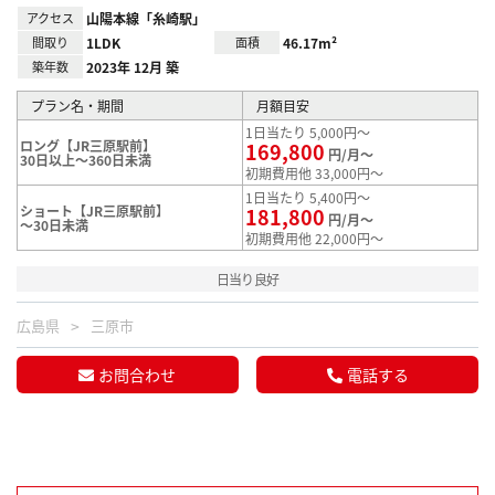
アクセス
山陽本線「糸崎駅」
間取り
1LDK
面積
46.17m²
築年数
2023年 12月 築
プラン名・期間
月額目安
1日当たり 5,000円～
ロング【JR三原駅前】
169,800
円/月～
30日以上～360日未満
初期費用他 33,000円～
1日当たり 5,400円～
ショート【JR三原駅前】
181,800
円/月～
～30日未満
初期費用他 22,000円～
日当り良好
広島県
三原市
お問合わせ
電話する