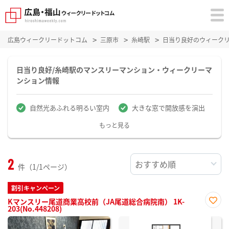
広島ウィークリードットコム
三原市
糸崎駅
日当り良好のウィーク
日当り良好/糸崎駅のマンスリーマンション・ウィークリーマ
ンション情報
自然光あふれる明るい室内
大きな窓で開放感を演出
もっと見る
2
件（1/1ページ）
割引キャンペーン
Kマンスリー尾道商業高校前（JA尾道総合病院南） 1K-
203(No.448208)
お気
に入
り登