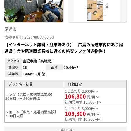
録
尾道市
情報更新日 2026/08/09 08:33
【インターネット無料・駐車場あり】 広島の尾道市内にあり尾
道県庁舎や尾道商業高校に近くの格安ソファ付き物件！
アクセス
山陽本線「糸崎駅」
間取り
1K
面積
19.44m²
築年数
1994年 3月 築
プラン名・期間
月額目安
1日当たり 2,900円～
ロング【広島・尾道商業高校】
106,800
円/月～
30日以上～360日未満
初期費用他 16,500円～
1日当たり 3,000円～
ショート【広島・尾道商業高校】
109,800
円/月～
～30日未満
初期費用他 16,500円～
日当り良好