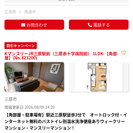
広島県
尾道市
お問合わせ
電話する
割引キャンペーン
KマンスリーJR三原駅前（三原赤十字病院前） 1LDK-【角部
屋】(No.823200)
お気
に入
り登
録
三原市
情報更新日 2026/08/09 14:20
【角部屋・駐車場有】駅近三原駅徒歩3分で オートロック付・イ
ンターネット無料のバストイレ別温水洗浄便座ありウィークリー
マンション・マンスリーマンション！