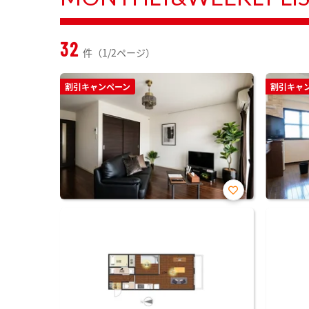
32
件（1/2ページ）
割引キャンペーン
割引キャ
お気
に入
り登
録