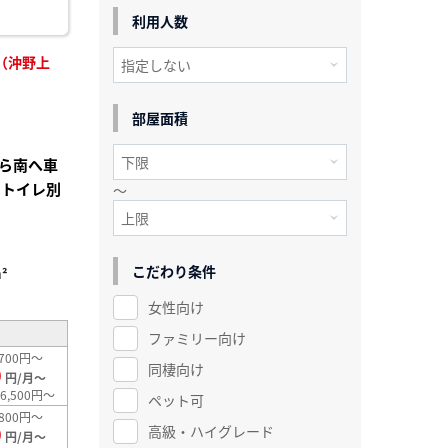
利用人数
（沖野上
部屋面積
ら南へ車
ストイレ別
～
こだわり条件
²
女性向け
ファミリー向け
700円～
同棲向け
0
円/月～
6,500円～
ペット可
800円～
高級・ハイグレード
0
円/月～