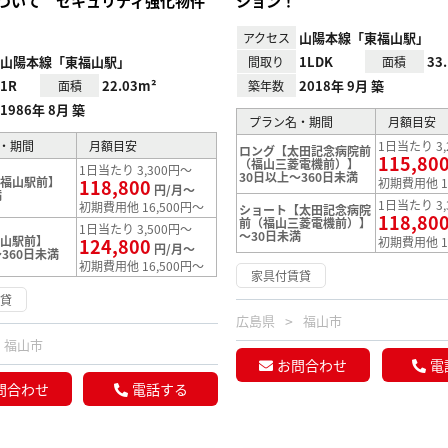
ついて セキュリティ強化物件
ション！
山陽本線「東福山駅」
アクセス
山陽本線「東福山駅」
1LDK
33
間取り
面積
1R
22.03m²
2018年 9月 築
面積
築年数
1986年 8月 築
プラン名・期間
月額目安
・期間
月額目安
1日当たり 3,
ロング【太田記念病院前
115,80
（福山三菱電機前）】
1日当たり 3,300円～
30日以上～360日未満
【福山駅前】
118,800
初期費用他 1
円/月～
満
1日当たり 3,
初期費用他 16,500円～
ショート【太田記念病院
118,80
前（福山三菱電機前）】
1日当たり 3,500円～
～30日未満
福山駅前】
124,800
初期費用他 1
円/月～
360日未満
初期費用他 16,500円～
家具付賃貸
賃貸
広島県
福山市
福山市
お問合わせ
電
問合わせ
電話する