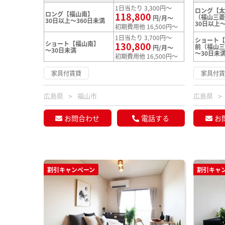
1日当たり 3,300円～
ロング【
ロング【福山南】
118,800
（福山三
円/月～
30日以上～360日未満
30日以上～
初期費用他 16,500円～
1日当たり 3,700円～
ショート
ショート【福山南】
130,800
前（福山
円/月～
～30日未満
～30日未
初期費用他 16,500円～
家具付賃貸
家具付
広島県
福山市
広島県
お問合わせ
電話する
お
割引キャンペーン
割引キャ