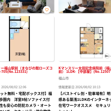
お気
に入
り登
録
リー福山駅前（まなびの館ローズコ
Kマンスリー太田記念病院前（福
705(No.123331)
前） 1LDK-【中部屋】(No.12507
福山市
26/08/02 12:06
情報更新日 2026/08/02 10:13
Iネット無料・宅配ボックス付】福
【バストイレ別・駐車場有】明
歩圏内 洋室8帖ソファイス付
感ある築浅1LDKのインターネ
性も安心の防犯カメラ・オート
在宅ワークオススメ セキュリ