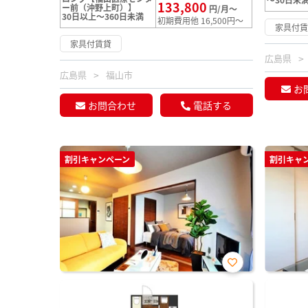
133,800
ー前（沖野上町）】
円/月～
30日以上～360日未満
初期費用他 16,500円～
家具付
家具付賃貸
広島県
広島県
福山市
お
お問合わせ
電話する
割引キャンペーン
割引キャ
お気
に入
り登
録