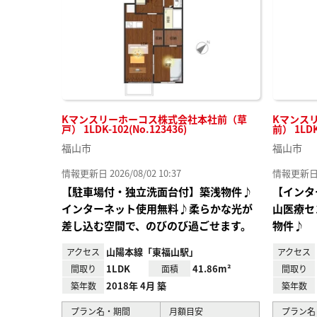
Kマンスリーホーコス株式会社本社前（草
Kマンス
戸） 1LDK-102(No.123436)
前） 1LD
福山市
福山市
情報更新日 2026/08/02 10:37
情報更新日 20
【駐車場付・独立洗面台付】築浅物件♪
【インタ
インターネット使用無料♪柔らかな光が
山医療セ
差し込む空間で、のびのび過ごせます。
物件♪
山陽本線「東福山駅」
アクセス
アクセス
1LDK
41.86m²
間取り
面積
間取り
2018年 4月 築
築年数
築年数
プラン名・期間
月額目安
プラン名