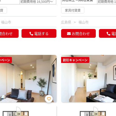
初期費用他 16,500円～
初期費用他 1
賃貸
家具付賃貸
福山市
広島県
福山市
問合わせ
電話する
お問合わせ
電
ンペーン
割引キャンペーン
お気
に入
り登
録