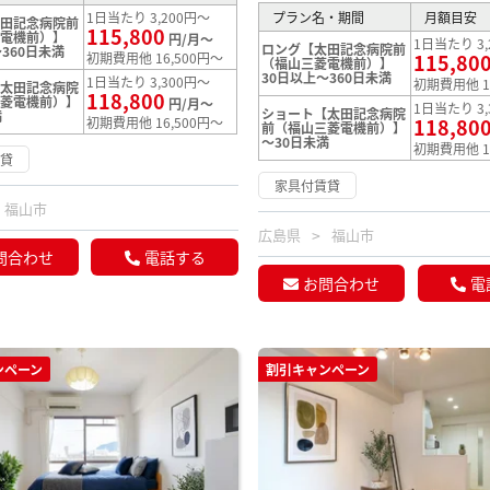
1日当たり 3,200円～
プラン名・期間
月額目安
太田記念病院前
115,800
菱電機前）】
円/月～
1日当たり 3,
ロング【太田記念病院前
360日未満
初期費用他 16,500円～
115,80
（福山三菱電機前）】
30日以上～360日未満
1日当たり 3,300円～
初期費用他 1
【太田記念病院
118,800
三菱電機前）】
円/月～
1日当たり 3,
ショート【太田記念病院
満
初期費用他 16,500円～
118,80
前（福山三菱電機前）】
～30日未満
初期費用他 1
賃貸
家具付賃貸
福山市
広島県
福山市
問合わせ
電話する
お問合わせ
電
ンペーン
割引キャンペーン