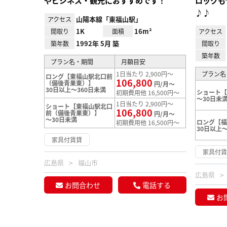
やビジネス・観光におすすめです！
ロックも
♪♪
山陽本線「東福山駅」
アクセス
1K
16m²
間取り
面積
アクセス
1992年 5月 築
築年数
間取り
築年数
プラン名・期間
月額目安
1日当たり 2,900円～
プラン名
ロング【東福山駅北口前
106,800
（備後青果東）】
円/月～
30日以上～360日未満
ショート
初期費用他 16,500円～
～30日未
1日当たり 2,900円～
ショート【東福山駅北口
106,800
前（備後青果東）】
円/月～
～30日未満
ロング【
初期費用他 16,500円～
30日以上～
家具付賃貸
家具付
広島県
福山市
広島県
お問合わせ
電話する
お