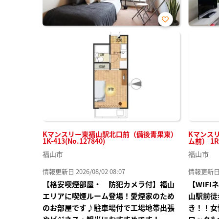
お気
に入
り登
録
Kマンスリー東福山駅北口前（備後青果東）
Kマンス
1K-413(No.127840)
ム前） 1R-
福山市
福山市
情報更新日 2026/08/02 08:07
情報更新日 20
【格安喫煙部屋・ 防犯カメラ付】福山
【WIF
エリアに喫煙ルーム登場！愛煙家のため
山駅前徒
のお部屋です♪駐車場付で工場地帯出張
き！！女