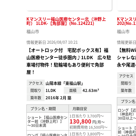
Kマンスリー福山医療センター北（沖野上
Kマンス
町） 1LDK-【角部屋】(No.124221)
202(No.1
福山市
福山市
情報更新日 2026/08/07 10:21
情報更新日 20
【オートロック付 宅配ボックス有】福
【無料W
山医療センター徒歩圏内♪1LDK 広々駐
シャレな
車場付物件！駐輪場もあり便利で角部
永や尾道
屋！
アクセス
山陽本線「東福山駅」
アクセス
間取り
1LDK
42.63m²
間取り
面積
築年数
2016年 2月 築
築年数
プラン名
プラン名・期間
月額目安
ロング【
（神島町
1日当たり 3,700円～
ショート【福山医療セン
30日以上～
130,800
ター前（沖野上町）】
円/月～
～30日未満
初期費用他 16,500円～
ショート
前（神島
1日当たり 3,800円～
ロング【福山医療センタ
～30日未