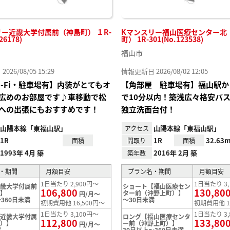
リー近畿大学付属前（神島町） １R-
Kマンスリー福山医療センター北
26178)
町） 1R-301(No.123538)
福山市
26/08/05 15:29
情報更新日 2026/08/02 12:05
i-Fi・駐車場有】内装がとてもオ
【角部屋 駐車場有】福山駅か
広めのお部屋です♪車移動で松
で10分以内！築浅広々格安バ
への出張にもおすすめです！
独立洗面台付！
山陽本線「東福山駅」
山陽本線「東福山駅」
アクセス
1R
1R
32.63m
面積
間取り
面積
1993年 4月 築
2016年 2月 築
築年数
・期間
月額目安
プラン名・期間
月額目安
1日当たり 2,900円～
1日当たり 3,
近畿大学付属前
ショート【福山医療セン
106,800
130,80
）】
ター前（沖野上町）】
円/月～
360日未満
～30日未満
初期費用他 16,500円～
初期費用他 1
1日当たり 3,100円～
1日当たり 3,
【近畿大学付属
ロング【福山医療センタ
112,800
133,80
町）】
ー前（沖野上町）】
円/月～
満
30日以上～360日未満