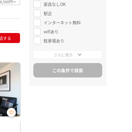
6,500円～
家具なしOK
駅近
インターネット無料
wifiあり
話する
駐車場あり
さらに表示
お気
に入
り登
録