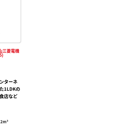
山三菱電機
5)
ンターネ
1LDKの
食店など
32m²