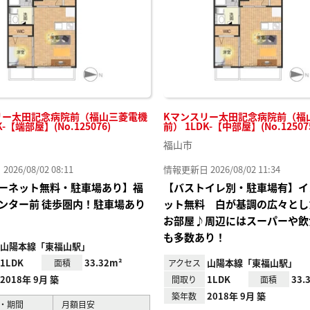
リー太田記念病院前（福山三菱電機
Kマンスリー太田記念病院前（福
K-【端部屋】(No.125076)
前） 1LDK-【中部屋】(No.12507
福山市
26/08/02 08:11
情報更新日 2026/08/02 11:34
ーネット無料・駐車場あり】福
【バストイレ別・駐車場有】イ
ンター前 徒歩圏内！駐車場あり
ット無料 白が基調の広々とした
お部屋♪周辺にはスーパーや飲
も多数あり！
山陽本線「東福山駅」
1LDK
33.32m²
山陽本線「東福山駅」
面積
アクセス
2018年 9月 築
1LDK
33.
間取り
面積
2018年 9月 築
築年数
・期間
月額目安