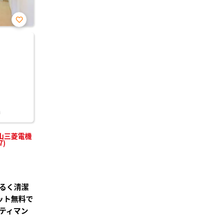
お気
に入
り登
録
山三菱電機
7)
るく清潔
ット無料で
ティマン