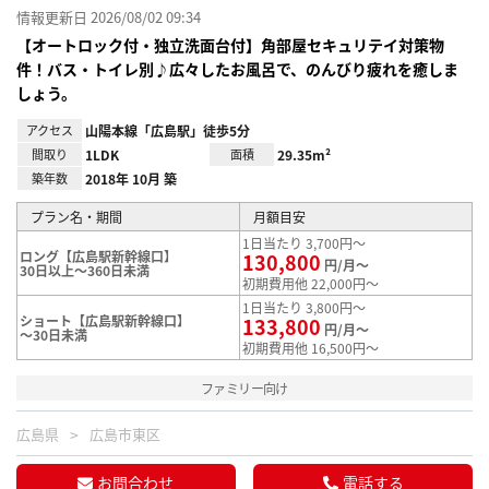
情報更新日 2026/08/02 09:34
【オートロック付・独立洗面台付】角部屋セキュリテイ対策物
件！バス・トイレ別♪広々したお風呂で、のんびり疲れを癒しま
しょう。
アクセス
山陽本線「広島駅」徒歩5分
間取り
1LDK
面積
29.35m²
築年数
2018年 10月 築
プラン名・期間
月額目安
1日当たり 3,700円～
ロング【広島駅新幹線口】
130,800
円/月～
30日以上～360日未満
初期費用他 22,000円～
1日当たり 3,800円～
ショート【広島駅新幹線口】
133,800
円/月～
～30日未満
初期費用他 16,500円～
ファミリー向け
広島県
広島市東区
お問合わせ
電話する