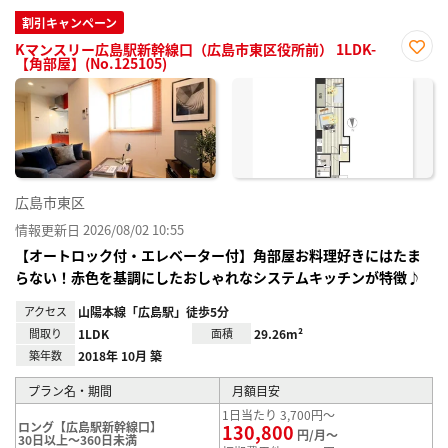
割引キャンペーン
Kマンスリー広島駅新幹線口（広島市東区役所前） 1LDK-
【角部屋】(No.125105)
お気
に入
り登
録
広島市東区
情報更新日 2026/08/02 10:55
【オートロック付・エレベーター付】角部屋お料理好きにはたま
らない！赤色を基調にしたおしゃれなシステムキッチンが特徴♪
アクセス
山陽本線「広島駅」徒歩5分
間取り
1LDK
面積
29.26m²
築年数
2018年 10月 築
プラン名・期間
月額目安
1日当たり 3,700円～
ロング【広島駅新幹線口】
130,800
円/月～
30日以上～360日未満