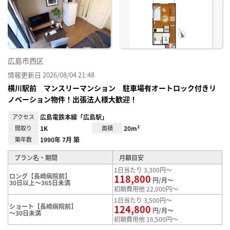
り登
録
広島市西区
情報更新日 2026/08/04 21:48
横川駅前 マンスリーマンション 駐車場有オートロック付きリ
ノベーション物件！出張法人様大歓迎！
アクセス
広島電鉄本線「広島駅」
間取り
1K
面積
20m²
築年数
1990年 7月 築
プラン名・期間
月額目安
1日当たり 3,300円～
ロング【長崎病院前】
118,800
円/月～
30日以上～365日未満
初期費用他 22,000円～
1日当たり 3,500円～
ショート【長崎病院前】
124,800
円/月～
～30日未満
初期費用他 16,500円～