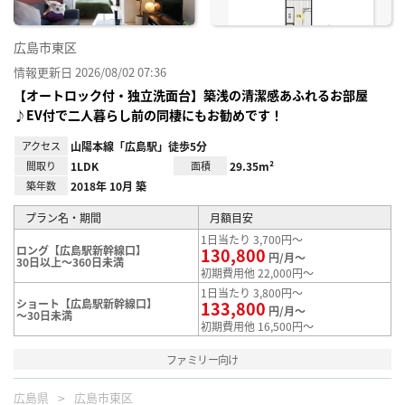
広島市東区
情報更新日 2026/08/02 07:36
【オートロック付・独立洗面台】築浅の清潔感あふれるお部屋
♪EV付で二人暮らし前の同棲にもお勧めです！
アクセス
山陽本線「広島駅」徒歩5分
間取り
1LDK
面積
29.35m²
築年数
2018年 10月 築
プラン名・期間
月額目安
1日当たり 3,700円～
ロング【広島駅新幹線口】
130,800
円/月～
30日以上～360日未満
初期費用他 22,000円～
1日当たり 3,800円～
ショート【広島駅新幹線口】
133,800
円/月～
～30日未満
初期費用他 16,500円～
ファミリー向け
広島県
広島市東区