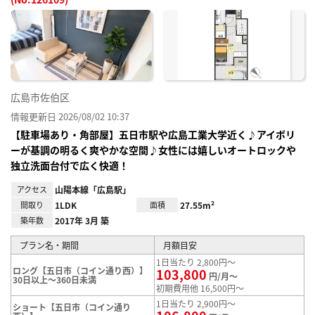
お気
に入
り登
録
広島市佐伯区
情報更新日 2026/08/02 10:37
【駐車場あり・角部屋】五日市駅や広島工業大学近く♪アイボリ
ーが基調の明るく爽やかな空間♪女性には嬉しいオートロックや
独立洗面台付で広く快適！
アクセス
山陽本線「広島駅」
間取り
1LDK
面積
27.55m²
築年数
2017年 3月 築
プラン名・期間
月額目安
1日当たり 2,800円～
ロング【五日市（コイン通り西）】
103,800
円/月～
30日以上～360日未満
初期費用他 16,500円～
1日当たり 2,900円～
ショート【五日市（コイン通り