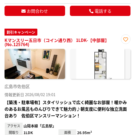
お問合わせ
電話する
割引キャンペーン
Kマンスリー五日市（コイン通り西） 1LDK-【中部屋】
(No.125764)
お気
に入
り登
録
広島市佐伯区
情報更新日 2026/08/02 19:01
【築浅・駐車場有】スタイリッシュで広く綺麗なお部屋！暖かみ
のあるお風呂ものんびりできて魅力的♪朝支度に便利な独立洗面
台あり 佐伯区マンスリーマンション！
アクセス
山陽本線「広島駅」
間取り
1LDK
面積
26.95m²