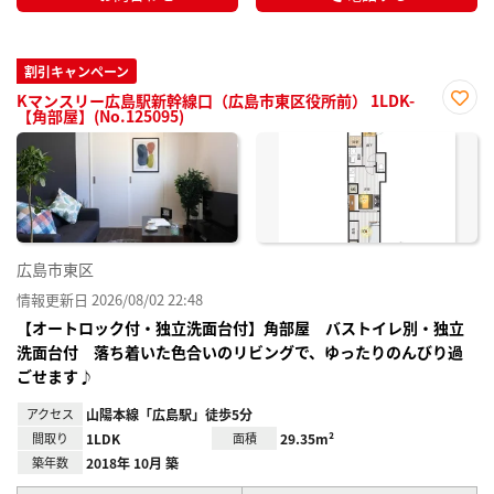
割引キャンペーン
Kマンスリー広島駅新幹線口（広島市東区役所前） 1LDK-
【角部屋】(No.125095)
お気
に入
り登
録
広島市東区
情報更新日 2026/08/02 22:48
【オートロック付・独立洗面台付】角部屋 バストイレ別・独立
洗面台付 落ち着いた色合いのリビングで、ゆったりのんびり過
ごせます♪
アクセス
山陽本線「広島駅」徒歩5分
間取り
1LDK
面積
29.35m²
築年数
2018年 10月 築