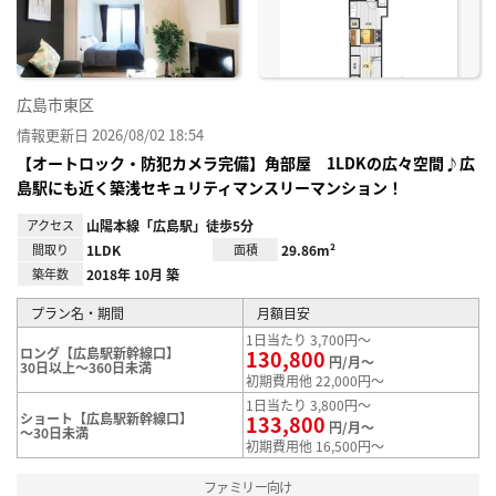
録
広島市東区
情報更新日 2026/08/02 18:54
【オートロック・防犯カメラ完備】角部屋 1LDKの広々空間♪広
島駅にも近く築浅セキュリティマンスリーマンション！
アクセス
山陽本線「広島駅」徒歩5分
間取り
1LDK
面積
29.86m²
築年数
2018年 10月 築
プラン名・期間
月額目安
1日当たり 3,700円～
ロング【広島駅新幹線口】
130,800
円/月～
30日以上～360日未満
初期費用他 22,000円～
1日当たり 3,800円～
ショート【広島駅新幹線口】
133,800
円/月～
～30日未満
初期費用他 16,500円～
ファミリー向け