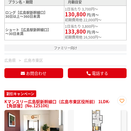
プラン名・期間
月額目安
1日当たり 3,700円～
ロング【広島駅新幹線口】
130,800
円/月～
30日以上～360日未満
初期費用他 22,000円～
1日当たり 3,800円～
ショート【広島駅新幹線口】
133,800
円/月～
～30日未満
初期費用他 16,500円～
ファミリー向け
広島県
広島市東区
お問合わせ
電話する
割引キャンペーン
Kマンスリー広島駅新幹線口（広島市東区役所前） 1LDK-
【角部屋】(No.125106)
お気
に入
り登
録