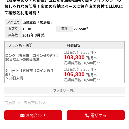
おしゃれなお部屋！広めの収納スペースに独立洗面台付で1LDKに
て複数名利用可能！
アクセス
山陽本線「広島駅」
間取り
1LDK
面積
27.55m²
築年数
2017年 3月 築
プラン名・期間
月額目安
1日当たり 2,800円～
ロング【五日市（コイン通り西）】
103,800
円/月～
30日以上～360日未満
初期費用他 16,500円～
1日当たり 2,900円～
ショート【五日市（コイン通り
106,800
西）】
円/月～
～30日未満
初期費用他 16,500円～
ファミリー向け
広島県
広島市佐伯区
お問合わせ
電話する