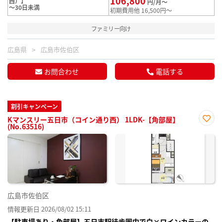
106,800
西）】
円/月～
～30日未満
初期費用他 16,500円～
ファミリー向け
広島県
広島市佐伯区
お問合わせ
電話する
割引キャンペーン
Kマンスリー五日市（コイン通り西） 1LDK-【角部屋】
(No.63516)
お気
に入
り登
録
広島市佐伯区
情報更新日 2026/08/02 15:11
【駐車場あり・角部屋】五日市駅徒歩圏内で白×ワインカラーの