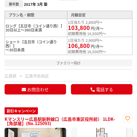
築年数
2017年 3月 築
プラン名・期間
月額目安
1日当たり 2,800円～
ロング【五日市（コイン通り西）】
103,800
円/月～
30日以上～360日未満
初期費用他 16,500円～
1日当たり 2,900円～
ショート【五日市（コイン通り
106,800
西）】
円/月～
～30日未満
初期費用他 16,500円～
ファミリー向け
広島県
広島市佐伯区
お問合わせ
電話する
割引キャンペーン
Kマンスリー広島駅新幹線口（広島市東区役所前） 1LDK-
【角部屋】(No.125093)
お気
に入
り登