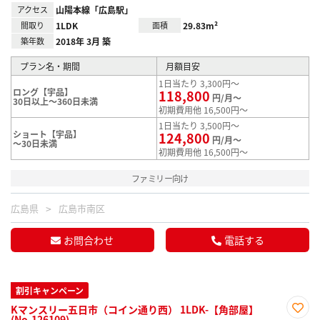
アクセス
山陽本線「広島駅」
間取り
1LDK
面積
29.83m²
築年数
2018年 3月 築
プラン名・期間
月額目安
1日当たり 3,300円～
ロング【宇品】
118,800
円/月～
30日以上～360日未満
初期費用他 16,500円～
1日当たり 3,500円～
ショート【宇品】
124,800
円/月～
～30日未満
初期費用他 16,500円～
ファミリー向け
広島県
広島市南区
お問合わせ
電話する
割引キャンペーン
Kマンスリー五日市（コイン通り西） 1LDK-【角部屋】
(No.126109)