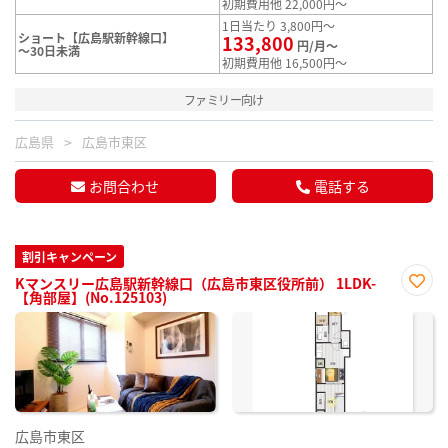
初期費用他 22,000円～
1日当たり 3,800円～
ショート【広島駅新幹線口】
133,800
円/月～
～30日未満
初期費用他 16,500円～
ファミリー向け
広島県
広島市東区
お問合わせ
電話する
割引キャンペーン
Kマンスリー広島駅新幹線口（広島市東区役所前） 1LDK-
【角部屋】(No.125103)
お気
に入
り登
録
広島市東区