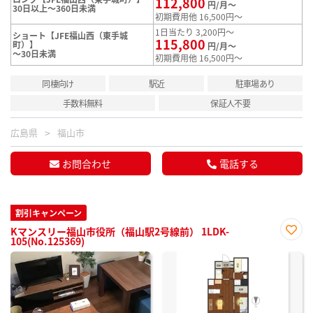
112,800
円/月～
30日以上～360日未満
初期費用他 16,500円～
1日当たり 3,200円～
ショート【JFE福山西（東手城
115,800
町）】
円/月～
～30日未満
初期費用他 16,500円～
同棲向け
駅近
駐車場あり
手数料無料
保証人不要
広島県
福山市
お問合わせ
電話する
割引キャンペーン
Kマンスリー福山市役所（福山駅2号線前） 1LDK-
105(No.125369)
お気
に入
り登
録