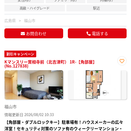
高級・ハイグレード
駅近
広島県
福山市
お問合わせ
電話する
割引キャンペーン
Kマンスリー實相寺前（北吉津町） 1R-【角部屋】
(No.127838)
お気
に入
り登
録
福山市
情報更新日 2026/08/02 10:33
【角部屋・ダブルロックキー】駐車場有！ハウスメーカーの広々
洋室！セキュリティ対策のソファ有のウィークリーマンション・