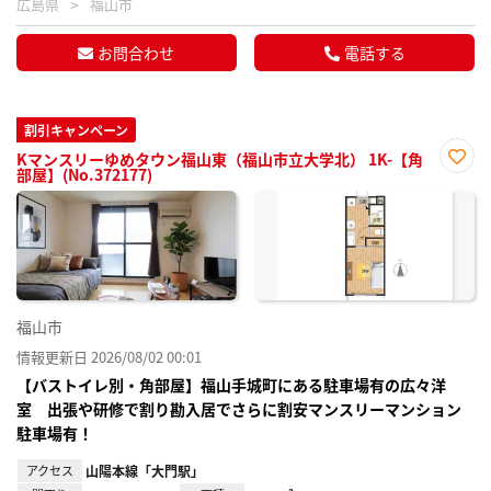
広島県
福山市
お問合わせ
電話する
割引キャンペーン
Kマンスリーゆめタウン福山東（福山市立大学北） 1K-【角
部屋】(No.372177)
お気
に入
り登
録
福山市
情報更新日 2026/08/02 00:01
【バストイレ別・角部屋】福山手城町にある駐車場有の広々洋
室 出張や研修で割り勘入居でさらに割安マンスリーマンション
駐車場有！
アクセス
山陽本線「大門駅」