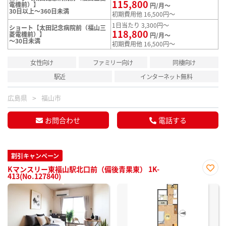
115,800
電機前）】
円/月～
30日以上～360日未満
初期費用他 16,500円～
1日当たり 3,300円～
ショート【太田記念病院前（福山三
118,800
菱電機前）】
円/月～
～30日未満
初期費用他 16,500円～
女性向け
ファミリー向け
同棲向け
駅近
インターネット無料
広島県
福山市
お問合わせ
電話する
割引キャンペーン
Kマンスリー東福山駅北口前（備後青果東） 1K-
413(No.127840)
お気
に入
り登
録