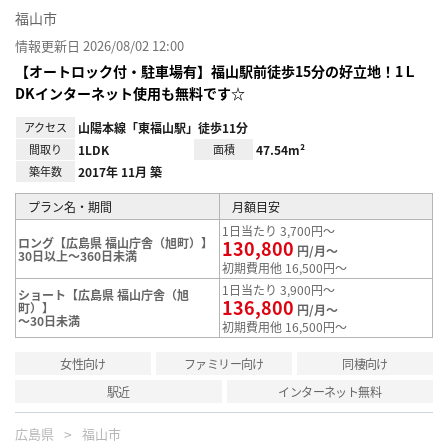
福山市
情報更新日 2026/08/02 12:00
【オートロック付・駐車場有】福山駅前徒歩15分の好立地！1Ｌ
DKインターネット使用も無料です☆
アクセス
山陽本線「東福山駅」徒歩11分
間取り
1LDK
面積
47.54m²
築年数
2017年 11月 築
プラン名・期間
月額目安
1日当たり 3,700円～
ロング【広島県 福山庁舎（旭町）】
130,800
円/月～
30日以上～360日未満
初期費用他 16,500円～
1日当たり 3,900円～
ショート【広島県 福山庁舎（旭
136,800
町）】
円/月～
～30日未満
初期費用他 16,500円～
女性向け
ファミリー向け
同棲向け
駅近
インターネット無料
広島県
福山市