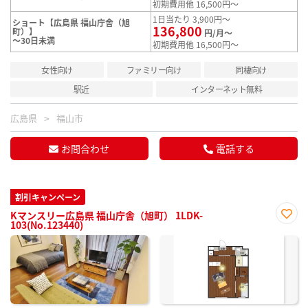
初期費用他 16,500円～
1日当たり 3,900円～
ショート【広島県 福山庁舎（旭
136,800
町）】
円/月～
～30日未満
初期費用他 16,500円～
女性向け
ファミリー向け
同棲向け
駅近
インターネット無料
広島県
福山市
お問合わせ
電話する
割引キャンペーン
Kマンスリー広島県 福山庁舎（旭町） 1LDK-
103(No.123440)
お気
に入
り登
録