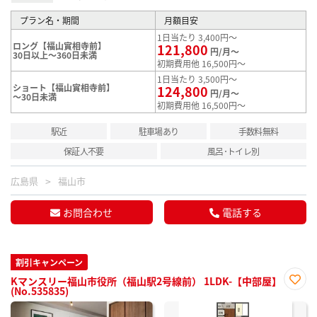
プラン名・期間
月額目安
1日当たり 3,400円～
ロング【福山實相寺前】
121,800
円/月～
30日以上～360日未満
初期費用他 16,500円～
1日当たり 3,500円～
ショート【福山實相寺前】
124,800
円/月～
～30日未満
初期費用他 16,500円～
駅近
駐車場あり
手数料無料
保証人不要
風呂･トイレ別
広島県
福山市
お問合わせ
電話する
割引キャンペーン
Kマンスリー福山市役所（福山駅2号線前） 1LDK-【中部屋】
(No.535835)
お気
に入
り登