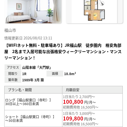
に入
り登
録
福山市
情報更新日 2026/08/02 13:11
【WIFIネット無料・駐車場あり】JR福山駅 徒歩圏内 格安角部
屋 2名まで入居可能な出張格安ウィークリーマンション・マンス
リーマンション！
アクセス
山陽本線「大門駅」
間取り
1R
面積
18.8m²
築年数
1989年 3月 築
プラン名・期間
月額目安
1日当たり 2,700円～
ロング【福山駅東口（寺町）】
100,800
円/月～
30日以上～360日未満
初期費用他 16,500円～
1日当たり 3,000円～
ショート【福山駅東口（寺町）】
109,800
円/月～
～30日未満
初期費用他 16,500円～