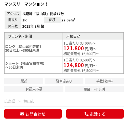
マンスリーマンション！
アクセス
福塩線「福山駅」徒歩17分
間取り
1R
面積
27.69m²
築年数
2015年 8月 築
プラン名・期間
月額目安
1日当たり 3,400円～
ロング【福山實相寺前】
121,800
円/月～
30日以上～360日未満
初期費用他 16,500円～
1日当たり 3,500円～
ショート【福山實相寺前】
124,800
円/月～
～30日未満
初期費用他 16,500円～
駅近
駐車場あり
手数料無料
保証人不要
風呂･トイレ別
広島県
福山市
お問合わせ
電話する