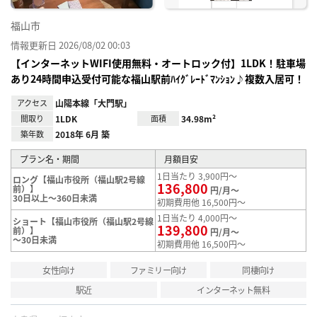
福山市
情報更新日 2026/08/02 00:03
【インターネットWIFI使用無料・オートロック付】1LDK！駐車場
あり24時間申込受付可能な福山駅前ﾊｲｸﾞﾚｰﾄﾞﾏﾝｼｮﾝ♪複数入居可！
アクセス
山陽本線「大門駅」
間取り
1LDK
面積
34.98m²
築年数
2018年 6月 築
プラン名・期間
月額目安
1日当たり 3,900円～
ロング【福山市役所（福山駅2号線
136,800
前）】
円/月～
30日以上～360日未満
初期費用他 16,500円～
1日当たり 4,000円～
ショート【福山市役所（福山駅2号線
139,800
前）】
円/月～
～30日未満
初期費用他 16,500円～
女性向け
ファミリー向け
同棲向け
駅近
インターネット無料