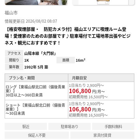
福山市
情報更新日 2026/08/02 08:07
【格安喫煙部屋・ 防犯カメラ付】福山エリアに喫煙ルーム登
場！愛煙家のためのお部屋です♪駐車場付で工場地帯出張やビジ
ネス・観光におすすめです！
アクセス
山陽本線「大門駅」
間取り
1K
面積
16m²
築年数
1992年 5月 築
プラン名・期間
月額目安
1日当たり 2,900円～
ロング【東福山駅北口前（備後青果
106,800
東）】
円/月～
30日以上～360日未満
初期費用他 16,500円～
1日当たり 2,900円～
ショート【東福山駅北口前（備後青
106,800
果東）】
円/月～
～30日未満
初期費用他 16,500円～
駅近
駐車場あり
手数料無料
保証人不要
家具付賃貸