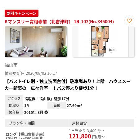
割引キャンペーン
Kマンスリー實相寺前（北吉津町） 1R-102(No.345004)
お気
に入
り登
録
福山市
情報更新日 2026/08/02 16:17
【バストイレ別・独立洗面台付】駐車場あり！上階 ハウスメー
カー新築の 広々洋室 ！バス停より徒歩1分！
アクセス
福塩線「福山駅」徒歩17分
間取り
1R
面積
27.69m²
築年数
2015年 8月 築
プラン名・期間
月額目安
1日当たり 3,400円～
ロング【福山實相寺前】
121,800
円/月～
30日以上～360日未満