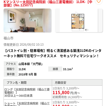
Kマンスリー太田記念病院前（福山三菱電機前） 1LDK-【中
部屋】(No.125077)
お気
に入
り登
録
福山市
情報更新日 2026/08/02 10:13
【バストイレ別・駐車場有】明るく清潔感ある築浅1LDKのインタ
ーネット無料で在宅ワークオススメ セキュリティマンション！
アクセス
山陽本線「大門駅」
間取り
1LDK
面積
33.1m²
築年数
2018年 9月 築
プラン名・期間
月額目安
1日当たり 3,200円～
ロング【太田記念病院前（福山三菱
115,800
電機前）】
円/月～
30日以上～360日未満
初期費用他 16,500円～
1日当たり 3,300円～
ショート【太田記念病院前（福山三