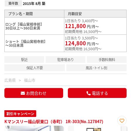
築年数
2015年 8月 築
プラン名・期間
月額目安
1日当たり 3,400円～
ロング【福山實相寺前】
121,800
円/月～
30日以上～360日未満
初期費用他 16,500円～
1日当たり 3,500円～
ショート【福山實相寺前】
124,800
円/月～
～30日未満
初期費用他 16,500円～
駅近
駐車場あり
手数料無料
保証人不要
風呂･トイレ別
広島県
福山市
お問合わせ
電話する
割引キャンペーン
Kマンスリー福山駅東口（寺町） 1R-303(No.127847)
お気