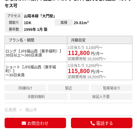
セス可
アクセス
山陽本線「大門駅」
間取り
1DK
面積
29.81m²
築年数
1999年 1月 築
プラン名・期間
月額目安
1日当たり 3,100円～
ロング【JFE福山西（東手城町）】
112,800
円/月～
30日以上～360日未満
初期費用他 16,500円～
1日当たり 3,200円～
ショート【JFE福山西（東手城
115,800
町）】
円/月～
～30日未満
初期費用他 16,500円～
同棲向け
駅近
駐車場あり
手数料無料
保証人不要
広島県
福山市
お問合わせ
電話する