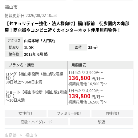
福山市
情報更新日 2026/08/02 10:53
【セキュリティー強化・法人様向け】福山駅前 徒歩圏内の角部
屋！商店街やコンビニ近くのインターネット使用無料物件！
アクセス
山陽本線「大門駅」
間取り
1LDK
面積
35m²
築年数
2018年 6月 築
プラン名・期間
月額目安
1日当たり 3,900円～
ロング【福山市役所（福山駅2号線
136,800
前）】
円/月～
30日以上～360日未満
初期費用他 16,500円～
1日当たり 4,000円～
ショート【福山市役所（福山駅2号線
139,800
前）】
円/月～
～30日未満
初期費用他 16,500円～
女性向け
ファミリー向け
同棲向け
高級・ハイグレード
駅近
広島県
福山市