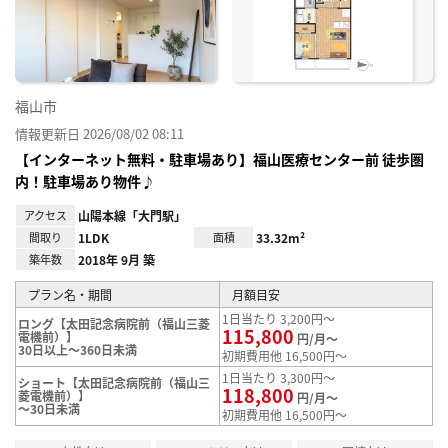
り登
録
福山市
情報更新日 2026/08/02 08:11
【インターネット無料・駐車場あり】福山医療センター前 徒歩圏
内！駐車場あり物件♪
アクセス
山陽本線「大門駅」
間取り
1LDK
面積
33.32m²
築年数
2018年 9月 築
プラン名・期間
月額目安
1日当たり 3,200円～
ロング【太田記念病院前（福山三菱
115,800
電機前）】
円/月～
30日以上～360日未満
初期費用他 16,500円～
1日当たり 3,300円～
ショート【太田記念病院前（福山三
118,800
菱電機前）】
円/月～
～30日未満
初期費用他 16,500円～