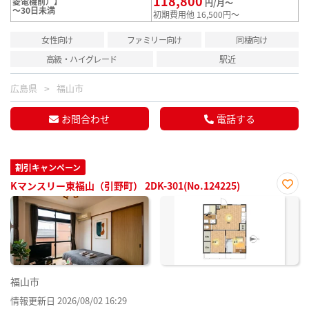
118,800
菱電機前）】
円/月～
～30日未満
初期費用他 16,500円～
女性向け
ファミリー向け
同棲向け
高級・ハイグレード
駅近
広島県
福山市
お問合わせ
電話する
割引キャンペーン
Kマンスリー東福山（引野町） 2DK-301(No.124225)
お気
に入
り登
録
福山市
情報更新日 2026/08/02 16:29