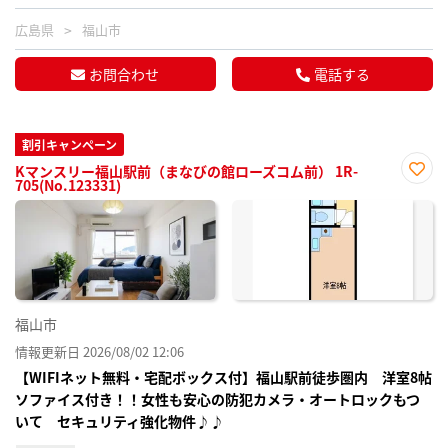
広島県
福山市
お問合わせ
電話する
割引キャンペーン
Kマンスリー福山駅前（まなびの館ローズコム前） 1R-
705(No.123331)
お気
に入
り登
録
福山市
情報更新日 2026/08/02 12:06
【WIFIネット無料・宅配ボックス付】福山駅前徒歩圏内 洋室8帖
ソファイス付き！！女性も安心の防犯カメラ・オートロックもつ
いて セキュリティ強化物件♪♪