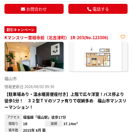
お問合わせ
電話する
割引キャンペーン
Kマンスリー實相寺前（北吉津町） 1R-203(No.123306)
お気
に入
り登
録
福山市
情報更新日 2026/08/02 09:30
【駐車場あり・温水暖房便座付き】上階で広々洋室！バス停より
徒歩1分！ ３２型ＴＶのソファ有りで収納多め 福山市マンスリ
ーマンション！
アクセス
福塩線「福山駅」徒歩17分
間取り
1R
面積
37.14m²
築年数
2015年 8月 築