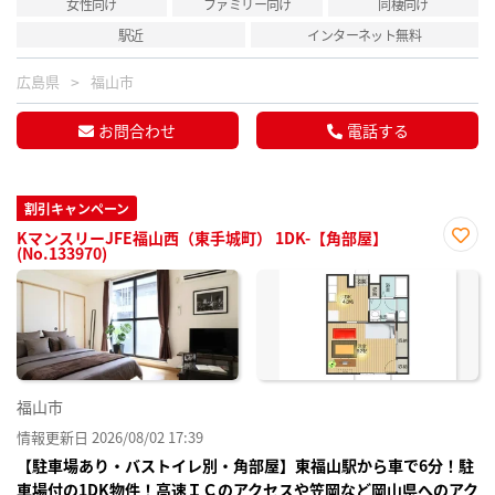
女性向け
ファミリー向け
同棲向け
駅近
インターネット無料
広島県
福山市
お問合わせ
電話する
割引キャンペーン
KマンスリーJFE福山西（東手城町） 1DK-【角部屋】
(No.133970)
お気
に入
り登
録
福山市
情報更新日 2026/08/02 17:39
【駐車場あり・バストイレ別・角部屋】東福山駅から車で6分！駐
車場付の1DK物件！高速ＩＣのアクセスや笠岡など岡山県へのアク