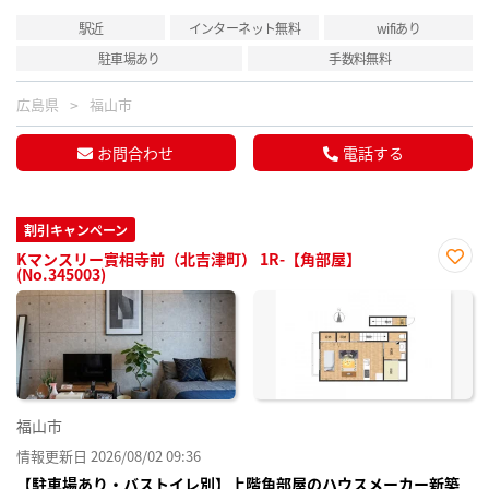
駅近
インターネット無料
wifiあり
駐車場あり
手数料無料
広島県
福山市
お問合わせ
電話する
割引キャンペーン
Kマンスリー實相寺前（北吉津町） 1R-【角部屋】
(No.345003)
お気
に入
り登
録
福山市
情報更新日 2026/08/02 09:36
【駐車場あり・バストイレ別】上階角部屋のハウスメーカー新築