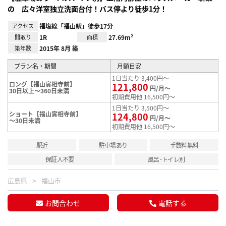
の 広々洋室独立洗面台付！バス停より徒歩1分！
アクセス
福塩線「福山駅」徒歩17分
間取り
1R
面積
27.69m²
築年数
2015年 8月 築
プラン名・期間
月額目安
1日当たり 3,400円～
ロング【福山實相寺前】
121,800
円/月～
30日以上～360日未満
初期費用他 16,500円～
1日当たり 3,500円～
ショート【福山實相寺前】
124,800
円/月～
～30日未満
初期費用他 16,500円～
駅近
駐車場あり
手数料無料
保証人不要
風呂･トイレ別
広島県
福山市
お問合わせ
電話する