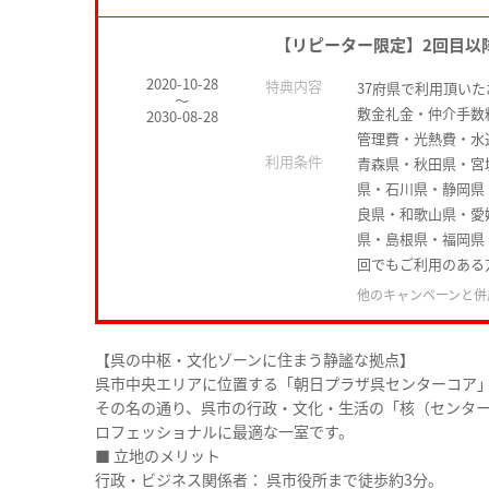
【リピーター限定】2回目以
2020-10-28
特典内容
37府県で利用頂い
～
敷金礼金・仲介手数
2030-08-28
管理費・光熱費・水
利用条件
青森県・秋田県・宮
県・石川県・静岡県
良県・和歌山県・愛
県・島根県・福岡県
回でもご利用のある
他のキャンペーンと併
【呉の中枢・文化ゾーンに住まう静謐な拠点】
呉市中央エリアに位置する「朝日プラザ呉センターコア
その名の通り、呉市の行政・文化・生活の「核（センタ
ロフェッショナルに最適な一室です。
■ 立地のメリット
行政・ビジネス関係者： 呉市役所まで徒歩約3分。