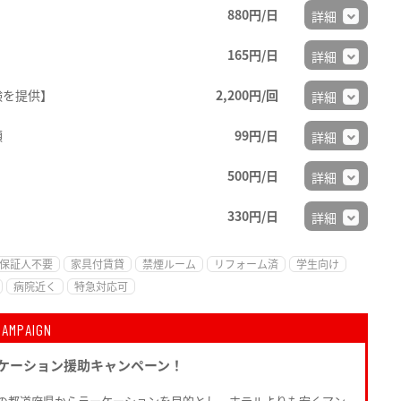
880円/日
詳細
165円/日
詳細
験を提供】
2,200円/回
詳細
順
99円/日
詳細
500円/日
詳細
330円/日
詳細
保証人不要
家具付賃貸
禁煙ルーム
リフォーム済
学生向け
病院近く
特急対応可
CAMPAIGN
ケーション援助キャンペーン！
の都道府県からラーケーションを目的とし ホテルよりも安くマン