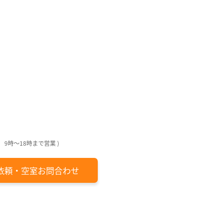
回
回
月
日
日
日
日
 9時～18時まで営業 )
依頼・空室お問合わせ