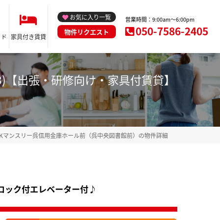
お気に入り一覧
営業時間：9:00am～6:00pm
050-7586-2405
物件リクエスト
イド
家具付き賃貸
303)【出張・研修向け・家具付賃貸】
Kマンスリー呉信用金庫ホール前（呉中央図書館前）の物件詳細
ロック付エレベーター付♪