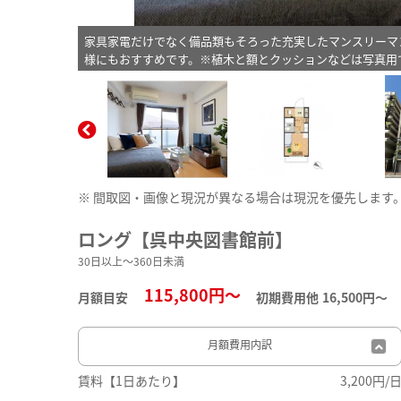
家具家電だけでなく備品類もそろった充実したマンスリーマ
様にもおすすめです。※植木と額とクッションなどは写真用
※ 間取図・画像と現況が異なる場合は現況を優先します
ロング【呉中央図書館前】
30日以上～360日未満
115,800円～
月額目安
初期費用他
16,500円〜
月額費用
内訳
賃料【1日あたり】
3,200円/