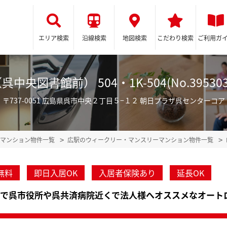
エリア検索
沿線検索
地図検索
こだわり検索
ご利用ガ
央図書館前） 504・1K-504(No.395
〒737-0051 広島県呉市中央２丁目５−１２ 朝日プラザ呉センターコア
マンション物件一覧
広駅のウィークリー・マンスリーマンション物件一覧
無料
即日入居OK
入居者保険あり
延長OK
内で呉市役所や呉共済病院近くで法人様へオススメなオート