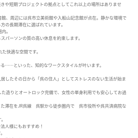
続きや短期プロジェクトの拠点としてこれ以上の場所はありませ
書館、周辺には呉市立美術館や入船山記念館が点在。静かな環境で
る方の長期滞在に選ばれています。
圏内。
ネスパーソンの質の高い休息を約束します。
れた快適な空間です。
める……といった、知的なワークスタイルが叶います。
入居したその日から「呉の住人」としてストレスのない生活が始ま
した造りとオートロック完備で、女性の単身利用でも安心してお過
た滞在をJR呉線 呉駅から徒歩圏内で 呉市役所や呉共済病院な
す。
や法人様にもおすすめ！
す。