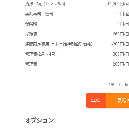
清掃・寝具レンタル料
16,500円/
契約事務手数料
0円/
保険料
0円/
光熱費
660円/
期間限定費用(年末年始特別値引価格）
-300円/
管理費(2月～4月）
300円/
管理費
200円/
( 平日土日祝
見積
オプション