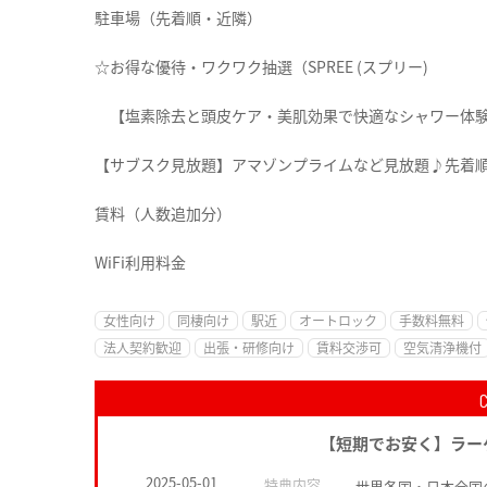
駐車場（先着順・近隣）
☆お得な優待・ワクワク抽選（SPREE (スプリー)
【塩素除去と頭皮ケア・美肌効果で快適なシャワー体
【サブスク見放題】アマゾンプライムなど見放題♪先着
賃料（人数追加分）
WiFi利用料金
女性向け
同棲向け
駅近
オートロック
手数料無料
法人契約歓迎
出張・研修向け
賃料交渉可
空気清浄機付
【短期でお安く】ラー
2025-05-01
特典内容
世界各国・日本全国