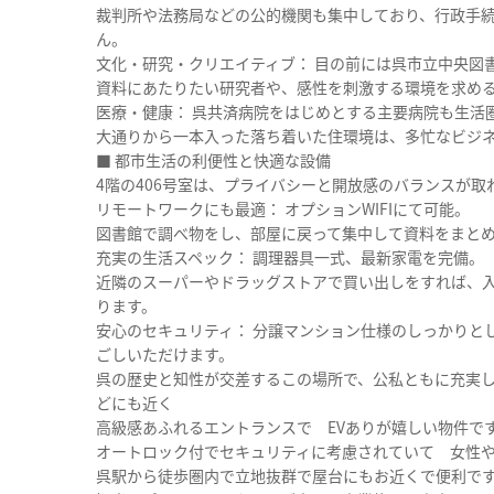
裁判所や法務局などの公的機関も集中しており、行政手
ん。
文化・研究・クリエイティブ： 目の前には呉市立中央図
資料にあたりたい研究者や、感性を刺激する環境を求め
医療・健康： 呉共済病院をはじめとする主要病院も生活
大通りから一本入った落ち着いた住環境は、多忙なビジ
■ 都市生活の利便性と快適な設備
4階の406号室は、プライバシーと開放感のバランスが取
リモートワークにも最適： オプションWIFIにて可能。
図書館で調べ物をし、部屋に戻って集中して資料をまと
充実の生活スペック： 調理器具一式、最新家電を完備。
近隣のスーパーやドラッグストアで買い出しをすれば、
ります。
安心のセキュリティ： 分譲マンション仕様のしっかりと
ごしいただけます。
呉の歴史と知性が交差するこの場所で、公私ともに充実し
どにも近く
高級感あふれるエントランスで EVありが嬉しい物件で
オートロック付でセキュリティに考慮されていて 女性
呉駅から徒歩圏内で立地抜群で屋台にもお近くで便利で