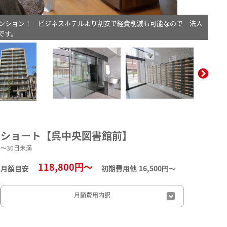
ンション！ ビジネスホテルより割安で経費削減も可能なので 法人
です。
。
ショート【呉中央図書館前】
～30日未満
118,800円～
月額目安
初期費用他
16,500円〜
月額費用
内訳
日