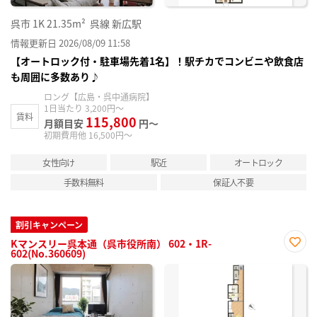
呉市
1K
21.35m²
呉線 新広駅
情報更新日 2026/08/09 11:58
【オートロック付・駐車場先着1名】！駅チカでコンビニや飲食店
も周囲に多数あり♪
ロング【広島・呉中通病院】
1日当たり 3,200円～
賃料
115,800
月額目安
円～
初期費用他 16,500円～
女性向け
駅近
オートロック
手数料無料
保証人不要
割引キャンペーン
Kマンスリー呉本通（呉市役所南） 602・1R-
602(No.360609)
お気
に入
り登
録