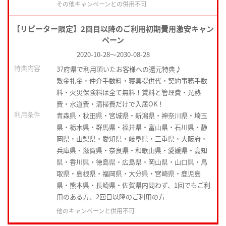
その他キャンペーンとの併用不可
【リピーター限定】2回目以降のご利用初期費用激安キャン
ペーン
2020-10-28
～
2030-08-28
特典内容
37府県で利用頂いたお客様への還元特典♪
敷金礼金・仲介手数料・寝具提供代・契約事務手数
料・火災保険料は全て無料！賃料と管理費・光熱
費・水道費・清掃費だけで入居OK！
利用条件
青森県・秋田県・宮城県・新潟県・神奈川県・埼玉
県・栃木県・群馬県・福井県・富山県・石川県・静
岡県・山梨県・愛知県・岐阜県・三重県・大阪府・
兵庫県・滋賀県・奈良県・和歌山県・愛媛県・高知
県・香川県・徳島県・広島県・岡山県・山口県・鳥
取県・島根県・福岡県・大分県・宮崎県・鹿児島
県・熊本県・長崎県・佐賀県内問わず、1回でもご利
用のある方、2回目以降のご利用の方
他のキャンペーンと併用不可