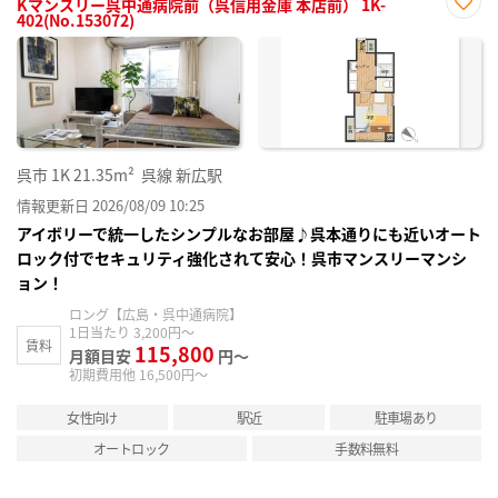
Kマンスリー呉中通病院前（呉信用金庫 本店前） 1K-
402(No.153072)
お気
に入
り登
録
呉市
1K
21.35m²
呉線 新広駅
情報更新日 2026/08/09 10:25
アイボリーで統一したシンプルなお部屋♪呉本通りにも近いオート
ロック付でセキュリティ強化されて安心！呉市マンスリーマンシ
ョン！
ロング【広島・呉中通病院】
1日当たり 3,200円～
賃料
115,800
月額目安
円～
初期費用他 16,500円～
女性向け
駅近
駐車場あり
オートロック
手数料無料