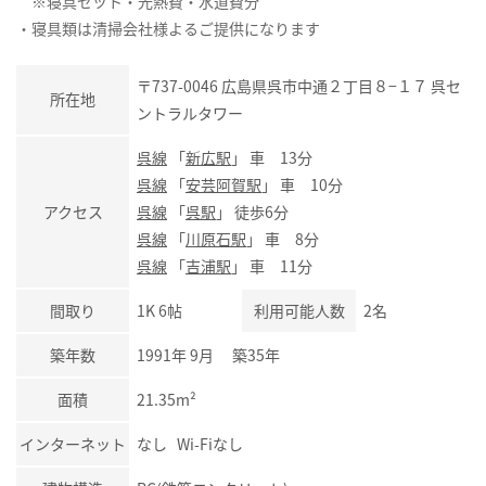
※寝具セット・光熱費・水道費分
・寝具類は清掃会社様よるご提供になります
〒737-0046 広島県呉市中通２丁目８−１７ 呉セ
所在地
ントラルタワー
呉線
「
新広駅
」 車 13分
呉線
「
安芸阿賀駅
」 車 10分
アクセス
呉線
「
呉駅
」 徒歩6分
呉線
「
川原石駅
」 車 8分
呉線
「
吉浦駅
」 車 11分
間取り
1K 6帖
利用可能人数
2名
築年数
1991年 9月 築35年
面積
21.35m²
インターネット
なし Wi-Fiなし