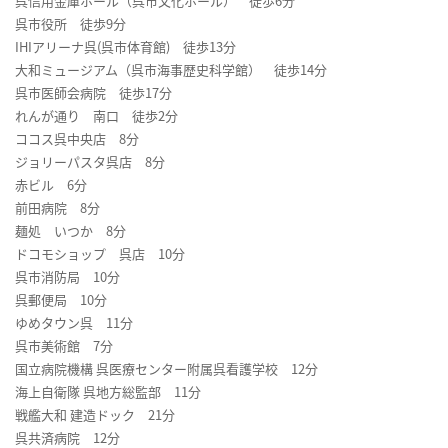
呉信用金庫ホール（呉市文化ホール） 徒歩6分
呉市役所 徒歩9分
IHIアリーナ呉(呉市体育館) 徒歩13分
大和ミュージアム（呉市海事歴史科学館） 徒歩14分
呉市医師会病院 徒歩17分
れんが通り 南口 徒歩2分
ココス呉中央店 8分
ジョリーパスタ呉店 8分
赤ビル 6分
前田病院 8分
麺処 いつか 8分
ドコモショップ 呉店 10分
呉市消防局 10分
呉郵便局 10分
ゆめタウン呉 11分
呉市美術館 7分
国立病院機構 呉医療センター附属呉看護学校 12分
海上自衛隊 呉地方総監部 11分
戦艦大和 建造ドック 21分
呉共済病院 12分