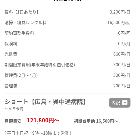
賃料【1日あたり】
3,200円/日
清掃・寝具レンタル料
16,500円/回
契約事務手数料
0円/回
保険料
0円/月
光熱費
660円/日
期間限定費用(年末年始特別値引価格）
-300円/日
管理費(2月～4月）
300円/日
管理費
200円/日
ショート【広島・呉中通病院】
内訳
～30日未満
121,800円～
月額目安
初期費用他
16,500円〜
( 平日土日祝 9時～18時まで営業 )