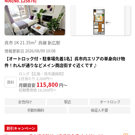
406(No.125876)
お気
に入
り登
録
呉市
1K
21.35m²
呉線 新広駅
情報更新日 2026/08/09 10:08
【オートロック付・駐車場先着1名】呉市内エリアの単身向け物
件！れんが通りなどメイン商店街すぐ近くです♪
ロング【広島・呉中通病院】
1日当たり 3,200円～
賃料
115,800
月額目安
円～
初期費用他 16,500円～
女性向け
駅近
オートロック
手数料無料
保証人不要
割引キャンペーン