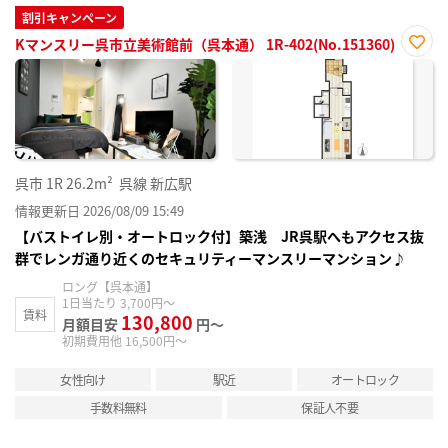
割引キャンペーン
Kマンスリー呉市立美術館前（呉本通） 1R-402(No.151360)
お気
に入
り登
録
呉市
1R
26.2m²
呉線 新広駅
情報更新日 2026/08/09 15:49
【バストイレ別・オートロック付】築浅 JR呉駅へもアクセス抜
群でレンガ通り近くのセキュリティーマンスリーマンション♪
ロング【呉本通】
1日当たり 3,700円～
賃料
130,800
月額目安
円～
初期費用他 16,500円～
女性向け
駅近
オートロック
手数料無料
保証人不要