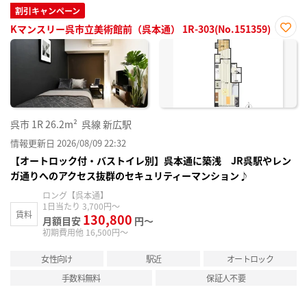
割引キャンペーン
Kマンスリー呉市立美術館前（呉本通） 1R-303(No.151359)
お気
に入
り登
録
呉市
1R
26.2m²
呉線 新広駅
情報更新日 2026/08/09 22:32
【オートロック付・バストイレ別】呉本通に築浅 JR呉駅やレン
ガ通りへのアクセス抜群のセキュリティーマンション♪
ロング【呉本通】
1日当たり 3,700円～
賃料
130,800
月額目安
円～
初期費用他 16,500円～
女性向け
駅近
オートロック
手数料無料
保証人不要