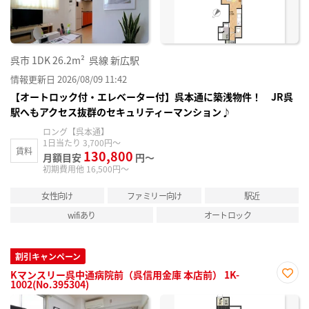
呉市
1DK
26.2m²
呉線 新広駅
情報更新日 2026/08/09 11:42
【オートロック付・エレベーター付】呉本通に築浅物件！ JR呉
駅へもアクセス抜群のセキュリティーマンション♪
ロング【呉本通】
1日当たり 3,700円～
賃料
130,800
月額目安
円～
初期費用他 16,500円～
女性向け
ファミリー向け
駅近
wifiあり
オートロック
割引キャンペーン
Kマンスリー呉中通病院前（呉信用金庫 本店前） 1K-
1002(No.395304)
お気
に入
り登