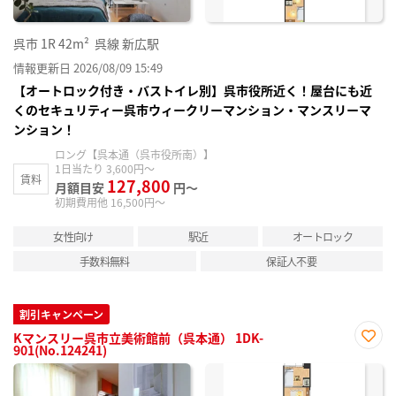
呉市
1R
42m²
呉線 新広駅
情報更新日 2026/08/09 15:49
【オートロック付き・バストイレ別】呉市役所近く！屋台にも近
くのセキュリティー呉市ウィークリーマンション・マンスリーマ
ンション！
ロング【呉本通（呉市役所南）】
1日当たり 3,600円～
賃料
127,800
月額目安
円～
初期費用他 16,500円～
女性向け
駅近
オートロック
手数料無料
保証人不要
割引キャンペーン
Kマンスリー呉市立美術館前（呉本通） 1DK-
901(No.124241)
お気
に入
り登
録