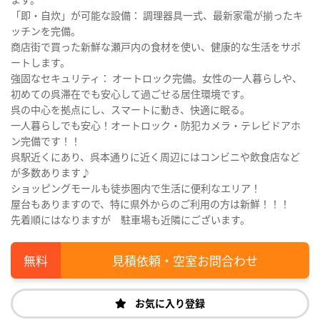
「即・自炊」が可能な設備： 調理器具一式、最新家電が揃ったキ
ッチンを完備。
商店街で買った新鮮な瀬戸内の食材を使い、健康的な生活をサポ
ートします。
強固なセキュリティ： オートロック完備。女性の一人暮らしや、
初めての呉滞在でも安心して過ごせる居住環境です。
呉の中心を拠点にし、スマートに動き、快適に眠る。
一人暮らしでも安心！オートロック・防犯カメラ・テレビドアホ
ン完備です！！
呉駅近くにあり、呉本通りに近く周辺にはコンビニや飲食店など
が多数あります♪
ショッピングモールも徒歩圏内で生活に便利なエリア！
屋台もありますので、特に県外からのご利用の方は新鮮！！！
先着順にはなりますが 駐車場も近隣にございます。
見積依頼・空室お問合わせ
お気に入り登録