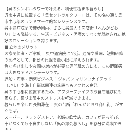
【呉のシンボルタワーで叶える、利便性極まる暮らし】
呉市中通に位置する「呉セントラルタワー」は、その名の通り呉
市中心部のランドマーク的なレジデンスです。
呉中通病院まで徒歩圏内、さらに呉最大の商店街「れんがどお
り」にも隣接する、生活・ビジネス・医療のすべてが凝縮された絶
好のロケーションを誇ります。
■ 立地のメリット
医療関係者・ご家族： 呉中通病院に至近。通院や看病、短期研修
の拠点として、移動の負担を最小限に抑えられます。
急な呼び出しや夜間の対応が必要な専門職の方にも、この距離感
は大きなアドバンテージです。
造船・海事・港湾ビジネス： ジャパン マリンユナイテッド
（JMU）や海上自衛隊関連の施設へもアクセス良好。
呉の中心部に位置するため、アフターファイブの飲食店選びにも
困らず、長期出張中のストレスを軽減できます。
暮らしを楽しむ長期滞在： 呉の台所「れんがどおり商店街」がす
ぐそば。
スーパー、ドラッグストア、老舗の飲食店、カフェが建ち並び、
車がなくても不自由しない「呉の都会暮らし」を存分に満喫でき
ます。