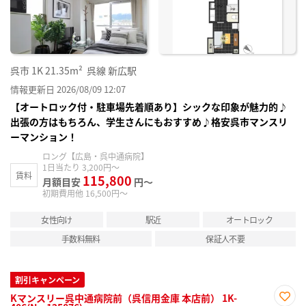
録
呉市
1K
21.35m²
呉線 新広駅
情報更新日 2026/08/09 12:07
【オートロック付・駐車場先着順あり】シックな印象が魅力的♪
出張の方はもちろん、学生さんにもおすすめ♪格安呉市マンスリ
ーマンション！
ロング【広島・呉中通病院】
1日当たり 3,200円～
賃料
115,800
月額目安
円～
初期費用他 16,500円～
女性向け
駅近
オートロック
手数料無料
保証人不要
割引キャンペーン
Kマンスリー呉中通病院前（呉信用金庫 本店前） 1K-