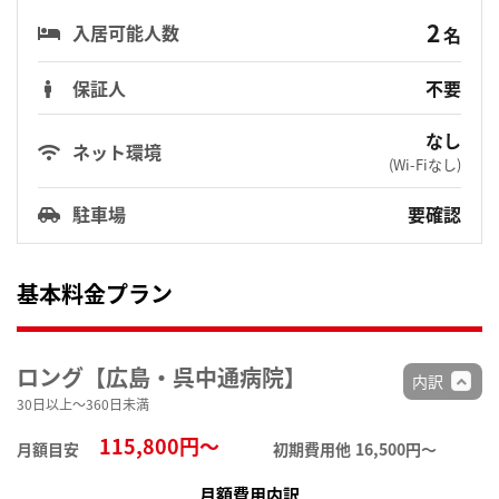
2
入居可能人数
名
保証人
不要
なし
ネット環境
(Wi-Fiなし)
駐車場
要確認
基本料金プラン
ロング【広島・呉中通病院】
内訳
30日以上～360日未満
115,800円～
月額目安
初期費用他
16,500円〜
月額費用内訳