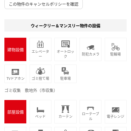
この物件のキャンセルポリシーを確認
ウィークリー＆マンスリー物件の設備
建物設備
エレベータ
オートロッ
防犯カメラ
駐輪場
ー
ク
TVドアホン
ゴミ捨て場
駐車場
ゴミ収集 敷地外（市収集）
部屋設備
ローテーブ
ベッド
カーテン
電子レンジ
ル