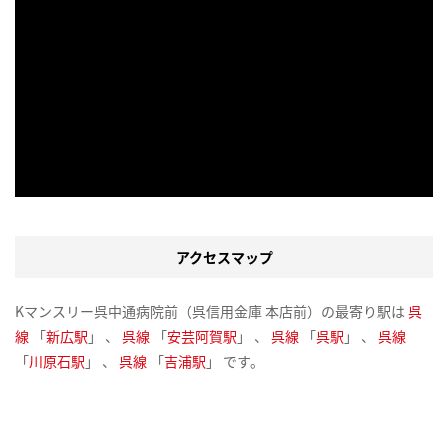
アクセスマップ
Kマンスリー呉中通病院前（呉信用金庫 本店前）の最寄り駅は
呉
線
「
新広駅
」 、
呉線
「
安芸阿賀駅
」 、
呉線
「
呉駅
」 、
呉線
「
川原石駅
」 、
呉線
「
吉浦駅
」 です。