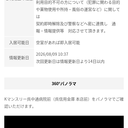
利用目的不可の方について（犯罪に関わる目的
や薬物使用や所持・風俗の運営など）に関して
は
契約即時解除及び警察などへ密に連携し 通
報・情報提供等 対応させて頂きます。
入居可能日
空室があれば即入居可能
2026/08/09 10:37
情報更新日
次回更新日は情報更新日より14日以内
360°パノラマ
Kマンスリー呉中通病院前（呉信用金庫 本店前）をパノラマでご確
認いただけます。