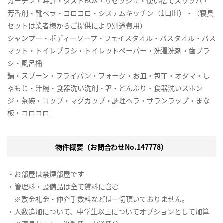
カーテン・時計・ダストBOX・リセッシュ・使い捨てスリッパ・
芳香剤・靴ベラ・コロコロ・システムキッチン（1口IH）・（寝具
セットは業者様からご提供により別途費用）
シャンプー・ボディーソープ・フェイスタオル・バスタオル・バス
マット・トイレブラシ・トイレットペーパー・洗濯洗剤・歯ブラ
シ・風呂桶
鍋・スプーン・フライパン・フォーク・お皿・包丁・オタマ・し
ゃもじ・汁椀・食器洗い洗剤・箸・どんぶり・食器洗いスポン
ジ・茶碗・コップ・マグカップ・調理ヘラ・サランラップ・まな
板・コロコロ
物件概要（お問合わせNo.147778）
・お部屋は禁煙部屋です
・管理料・設備品は全て賃料に含む
※敷金礼金・仲介手数料などは一切頂いておりません。
・人数追加について、中学生以上についてオプションとして加算