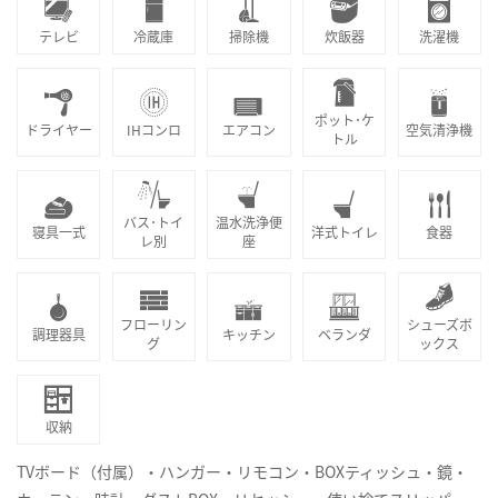
テレビ
冷蔵庫
掃除機
炊飯器
洗濯機
ポット･ケ
ドライヤー
IHコンロ
エアコン
空気清浄機
トル
バス･トイ
温水洗浄便
寝具一式
洋式トイレ
食器
レ別
座
フローリン
シューズボ
調理器具
キッチン
ベランダ
グ
ックス
収納
TVボード（付属）・ハンガー・リモコン・BOXティッシュ・鏡・