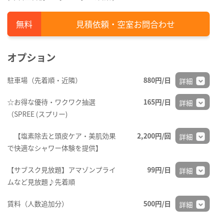
見積依頼・空室お問合わせ
オプション
駐車場（先着順・近隣）
880円/日
詳細
☆お得な優待・ワクワク抽選
165円/日
詳細
（SPREE (スプリー)
【塩素除去と頭皮ケア・美肌効果
2,200円/回
詳細
で快適なシャワー体験を提供】
【サブスク見放題】アマゾンプライ
99円/日
詳細
ムなど見放題♪先着順
賃料（人数追加分）
500円/日
詳細