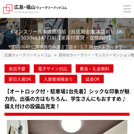
Kマンスリー呉中通病院前（呉信用金庫 本店前） 1K-
503(No.147778)【家具付賃貸・女性向け】
〒737-0046 広島県呉市中通２丁目８−１７ 呉セントラルタワー
広島ウィークリードットコム
呉市のウィークリー・マンスリーマンション物
来店不要
電子サイン対応
敷金・礼金無料
即日入居OK
入居者保険あり
延長OK
【オートロック付・駐車場1台先着】シックな印象が魅
力的。出張の方はもちろん、学生さんにもおすすめ♪
備え付けの設備品充実！