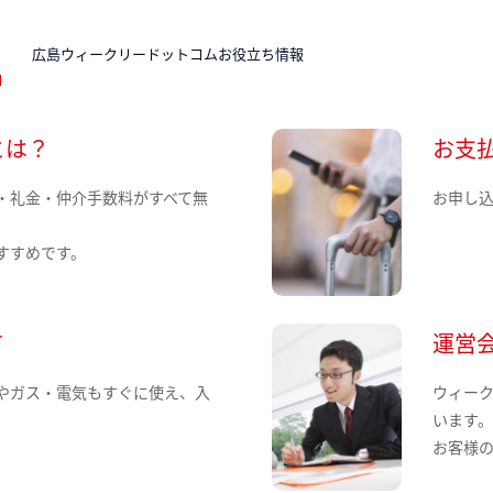
N
広島ウィークリードットコムお役立ち情報
とは？
お支
・礼金・仲介手数料がすべて無
お申し
すすめです。
て
運営
やガス・電気もすぐに使え、入
ウィー
います
お客様