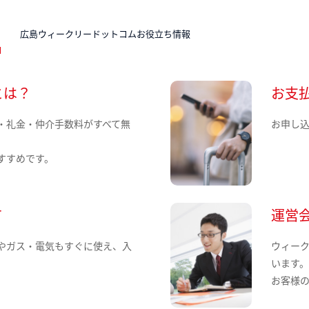
N
広島ウィークリードットコムお役立ち情報
とは？
お支
・礼金・仲介手数料がすべて無
お申し
すすめです。
て
運営
やガス・電気もすぐに使え、入
ウィー
います
お客様