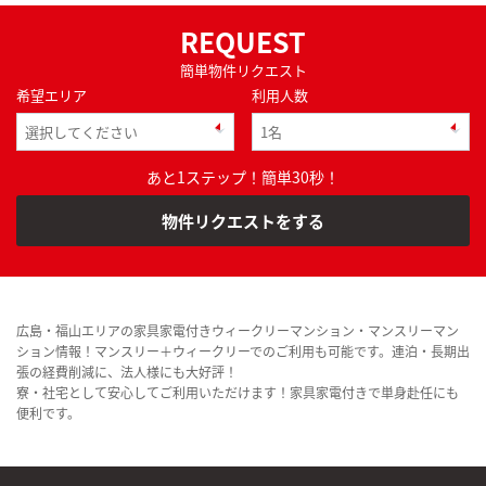
REQUEST
簡単物件リクエスト
希望エリア
利用人数
あと1ステップ！簡単30秒！
物件リクエストをする
広島・福山エリアの家具家電付きウィークリーマンション・マンスリーマン
ション情報！マンスリー＋ウィークリーでのご利用も可能です。連泊・長期出
張の経費削減に、法人様にも大好評！
寮・社宅として安心してご利用いただけます！家具家電付きで単身赴任にも
便利です。