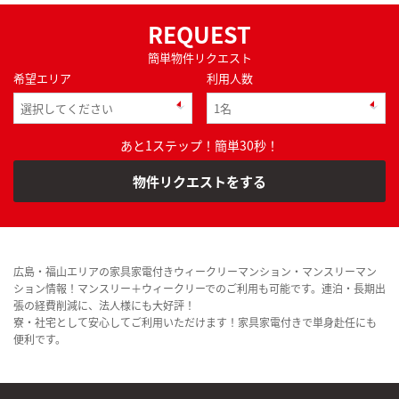
REQUEST
簡単物件リクエスト
希望エリア
利用人数
あと1ステップ！簡単30秒！
物件リクエストをする
広島・福山エリアの家具家電付きウィークリーマンション・マンスリーマン
ション情報！マンスリー＋ウィークリーでのご利用も可能です。連泊・長期出
張の経費削減に、法人様にも大好評！
寮・社宅として安心してご利用いただけます！家具家電付きで単身赴任にも
便利です。