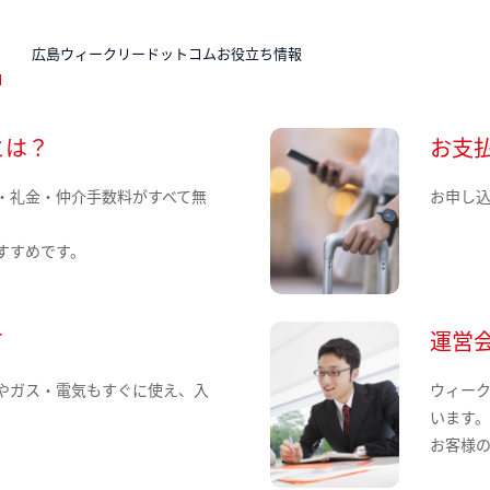
N
広島ウィークリードットコムお役立ち情報
とは？
お支
・礼金・仲介手数料がすべて無
お申し
すすめです。
て
運営
やガス・電気もすぐに使え、入
ウィー
います
お客様