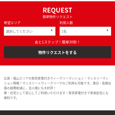
REQUEST
簡単物件リクエスト
希望エリア
利用人数
あと1ステップ！簡単30秒！
物件リクエストをする
広島・福山エリアの家具家電付きウィークリーマンション・マンスリーマン
ション情報！マンスリー＋ウィークリーでのご利用も可能です。連泊・長期出
張の経費削減に、法人様にも大好評！
寮・社宅として安心してご利用いただけます！家具家電付きで単身赴任にも
便利です。