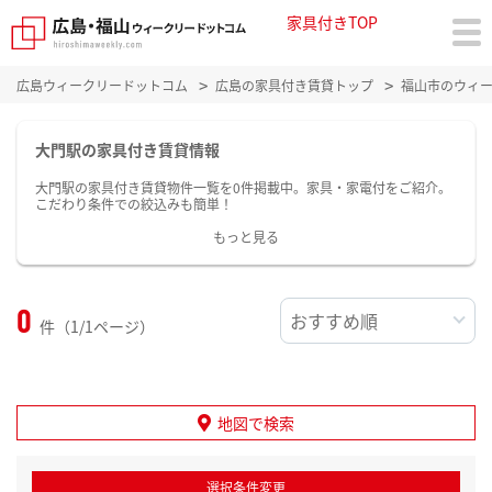
家具付きTOP
広島ウィークリードットコム
広島の家具付き賃貸トップ
福山市のウィ
大門駅の家具付き賃貸情報
大門駅の家具付き賃貸物件一覧を0件掲載中。家具・家電付をご紹介。
こだわり条件での絞込みも簡単！
もっと見る
0
件（1/1ページ）
地図で検索
選択条件変更