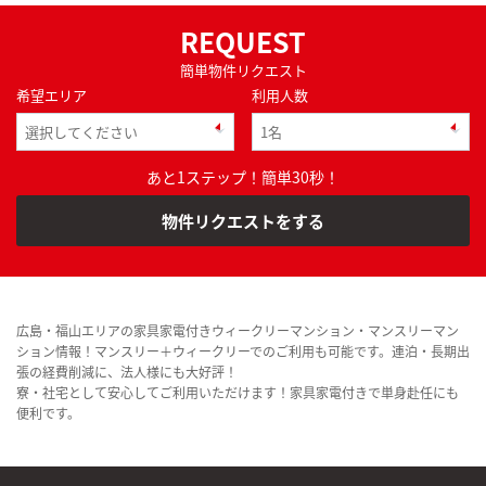
REQUEST
簡単物件リクエスト
希望エリア
利用人数
あと1ステップ！簡単30秒！
物件リクエストをする
広島・福山エリアの家具家電付きウィークリーマンション・マンスリーマン
ション情報！マンスリー＋ウィークリーでのご利用も可能です。連泊・長期出
張の経費削減に、法人様にも大好評！
寮・社宅として安心してご利用いただけます！家具家電付きで単身赴任にも
便利です。