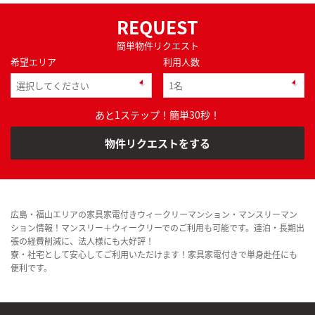
REQUEST
簡単物件リクエスト
希望エリア
利用人数
あと1ステップ！簡単30秒！
物件リクエストをする
広島・福山エリアの家具家電付きウィークリーマンション・マンスリーマン
ション情報！マンスリー＋ウィークリーでのご利用も可能です。連泊・長期出
張の経費削減に、法人様にも大好評！
寮・社宅として安心してご利用いただけます！家具家電付きで単身赴任にも
便利です。