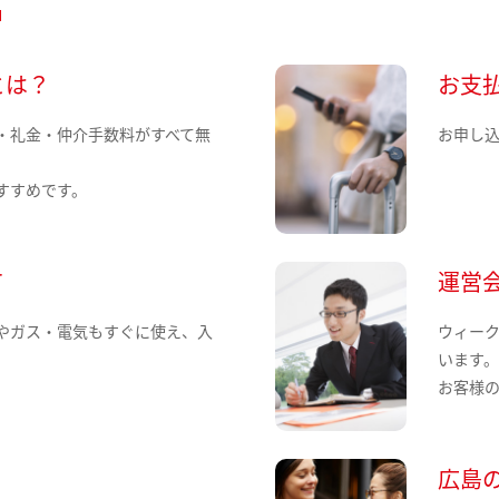
とは？
お支
・礼金・仲介手数料がすべて無
お申し
すすめです。
て
運営
やガス・電気もすぐに使え、入
ウィー
います
お客様
広島