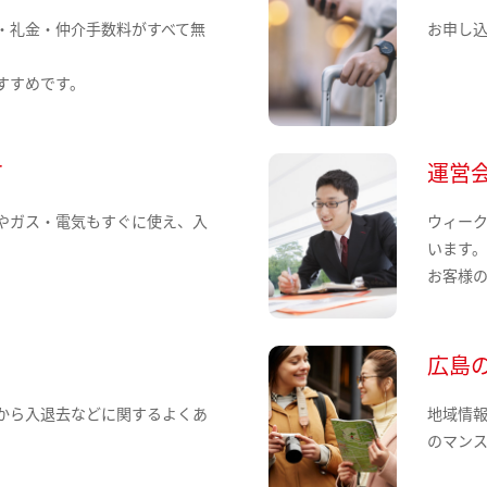
・礼金・仲介手数料がすべて無
お申し
すすめです。
て
運営
やガス・電気もすぐに使え、入
ウィー
います
お客様
広島
から入退去などに関するよくあ
地域情
のマン