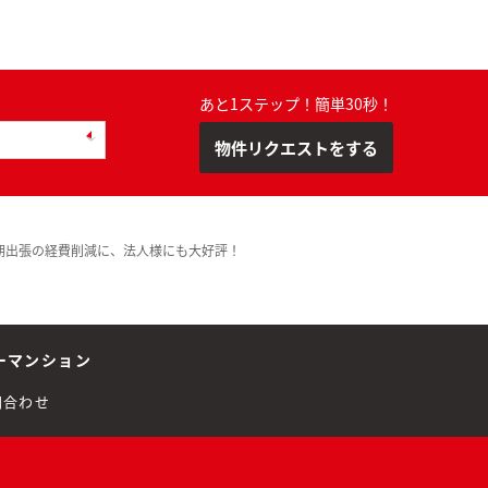
あと1ステップ！簡単30秒！
物件リクエストをする
期出張の経費削減に、法人様にも大好評！
ーマンション
問合わせ