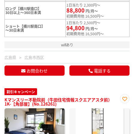
1日当たり 2,300円～
ロング【横川駅南口】
88,800
円/月～
30日以上～360日未満
初期費用他 16,500円～
1日当たり 2,500円～
ショート【横川駅南口】
94,800
円/月～
～30日未満
初期費用他 16,500円～
wifiあり
広島県
広島市西区
お問合わせ
電話する
割引キャンペーン
Kマンスリー不動院前（牛田住宅情報スクエアアスタ前）
1K-【角部屋】(No.126261)
お気
に入
り登
録