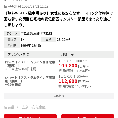
情報更新日 2026/08/02 12:29
【無料WI-FI・駐車場あり】女性にも安心なオートロック付物件で
落ち着いた閑静住宅地の安佐南区マンスリー部屋でまったり過ご
しましょう♪
アクセス
広島電鉄本線「広島駅」
間取り
1K
面積
25.92m²
築年数
1996年 1月 築
プラン名・期間
月額目安
1日当たり 3,000円～
ロング【アストラムライン西原駅東
109,800
（東原）】
円/月～
30日以上～360日未満
初期費用他 16,500円～
1日当たり 3,100円～
ショート【アストラムライン西原駅
112,800
東（東原）】
円/月～
～30日未満
初期費用他 16,500円～
wifiあり
広島県
広島市安佐南区