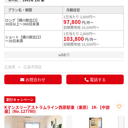
プラン名・期間
月額目安
1日当たり 2,600円～
ロング【横川駅北口】
97,800
円/月～
30日以上～360日未満
初期費用他 16,500円～
1日当たり 2,800円～
ショート【横川駅北口】
103,800
円/月～
～30日未満
初期費用他 16,500円～
wifiあり
広島県
広島市西区
お問合わせ
電話する
割引キャンペーン
Kマンスリーアストラムライン西原駅東（東原） 1K-【中部
屋】(No.127780)
お気
に入
り登
録