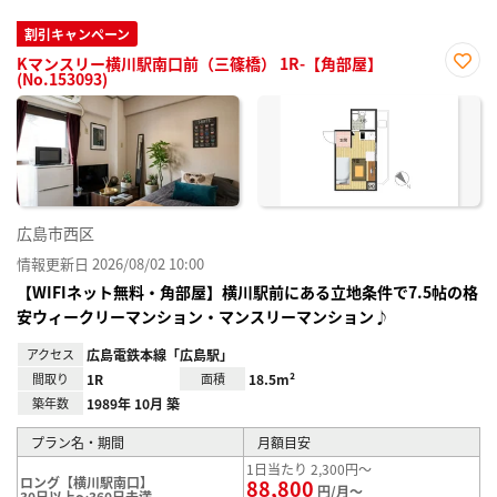
割引キャンペーン
Kマンスリー横川駅南口前（三篠橋） 1R-【角部屋】
(No.153093)
お気
に入
り登
録
広島市西区
情報更新日 2026/08/02 10:00
【WIFIネット無料・角部屋】横川駅前にある立地条件で7.5帖の格
安ウィークリーマンション・マンスリーマンション♪
アクセス
広島電鉄本線「広島駅」
間取り
1R
面積
18.5m²
築年数
1989年 10月 築
プラン名・期間
月額目安
1日当たり 2,300円～
ロング【横川駅南口】
88,800
円/月～
30日以上～360日未満