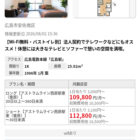
広島市安佐南区
情報更新日 2026/08/02 15:36
【Wi-Fi無料・バストイレ別】法人契約でテレワークなどにもオス
スメ！休憩には大きなテレビとソファーで憩いの空間を満喫。
アクセス
広島電鉄本線「広島駅」
間取り
1K
面積
25.92m²
築年数
1996年 1月 築
プラン名・期間
月額目安
1日当たり 3,000円～
ロング【アストラムライン西原駅東
109,800
（東原）】
円/月～
30日以上～360日未満
初期費用他 16,500円～
1日当たり 3,100円～
ショート【アストラムライン西原駅
112,800
東（東原）】
円/月～
～30日未満
初期費用他 16,500円～
wifiあり