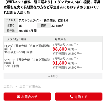
【WIFIネット無料 駐車場あり】モダンで大人っぽい空間。家具
家電も充実で長期滞在の方など学生さんにもおすすめ♪空いてい
れば即日入居可能
アクセス
アストラムライン「長楽寺駅」徒歩7分
間取り
1K
面積
22.68m²
築年数
2001年 4月 築
プラン名・期間
月額目安
1日当たり 2,300円～
ロング【長楽寺駅（広島交通科学館
88,800
前）】
円/月～
30日以上～360日未満
初期費用他 16,500円～
1日当たり 2,400円～
ショート【長楽寺駅（広島交通科学
91,800
館前）】
円/月～
～30日未満
初期費用他 16,500円～
wifiあり
広島県
広島市安佐南区
お問合わせ
電話する