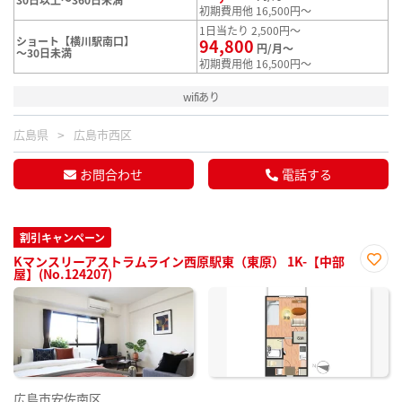
初期費用他 16,500円～
1日当たり 2,500円～
ショート【横川駅南口】
94,800
円/月～
～30日未満
初期費用他 16,500円～
wifiあり
広島県
広島市西区
お問合わせ
電話する
割引キャンペーン
Kマンスリーアストラムライン西原駅東（東原） 1K-【中部
屋】(No.124207)
お気
に入
り登
録
広島市安佐南区