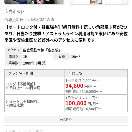
広島市東区
情報更新日 2026/08/02 12:19
【オートロック付・駐車場有】WIFI無料！嬉しい角部屋♪窓が2つ
あり、日当たり抜群！アストラムライン利用可能で東区にあり安佐
南区や安佐北区など郊外へのアクセスに便利です。
アクセス
広島電鉄本線「広島駅」
間取り
1K
面積
19m²
築年数
1989年 8月 築
プラン名・期間
月額目安
1日当たり 2,500円～
ロング【不動院前】
94,800
円/月～
30日以上～360日未満
初期費用他 16,500円～
1日当たり 2,700円～
ショート【不動院前】
100,800
円/月～
～30日未満
初期費用他 16,500円～
wifiあり
広島県
広島市東区