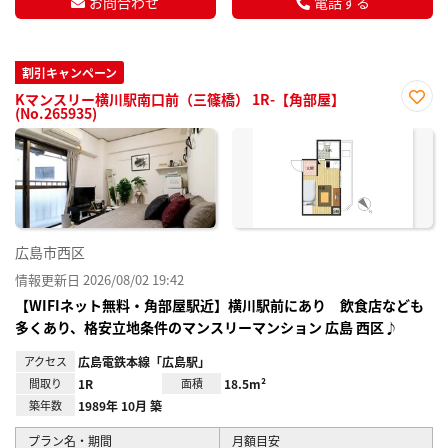
お問合わせ
電話する
割引キャンペーン
Kマンスリー横川駅南口前（三篠橋） 1R-【角部屋】
(No.265935)
お気
に入
り登
録
広島市西区
情報更新日 2026/08/02 19:42
【WIFIネット無料・角部屋駅近】横川駅前にあり 飲食店なども
多くあり、格安立地条件のマンスリーマンション 広島 西区♪
アクセス
広島電鉄本線「広島駅」
間取り
1R
面積
18.5m²
築年数
1989年 10月 築
プラン名・期間
月額目安