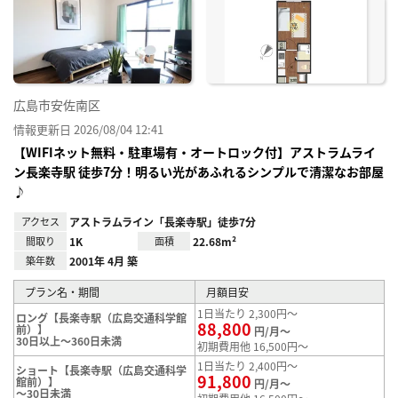
り登
録
広島市安佐南区
情報更新日 2026/08/04 12:41
【WIFIネット無料・駐車場有・オートロック付】アストラムライ
ン長楽寺駅 徒歩7分！明るい光があふれるシンプルで清潔なお部屋
♪
アクセス
アストラムライン「長楽寺駅」徒歩7分
間取り
1K
面積
22.68m²
築年数
2001年 4月 築
プラン名・期間
月額目安
1日当たり 2,300円～
ロング【長楽寺駅（広島交通科学館
88,800
前）】
円/月～
30日以上～360日未満
初期費用他 16,500円～
1日当たり 2,400円～
ショート【長楽寺駅（広島交通科学
91,800
館前）】
円/月～
～30日未満