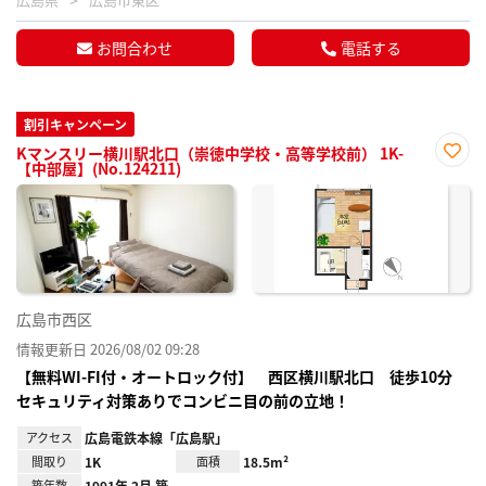
お問合わせ
電話する
割引キャンペーン
Kマンスリー横川駅北口（崇徳中学校・高等学校前） 1K-
【中部屋】(No.124211)
お気
に入
り登
録
広島市西区
情報更新日 2026/08/02 09:28
【無料WI-FI付・オートロック付】 西区横川駅北口 徒歩10分
セキュリティ対策ありでコンビニ目の前の立地！
アクセス
広島電鉄本線「広島駅」
間取り
1K
面積
18.5m²
築年数
1991年 2月 築