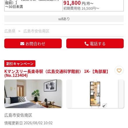
91,800
館前）】
円/月～
～30日未満
初期費用他 16,500円～
wifiあり
広島県
広島市安佐南区
お問合わせ
電話する
割引キャンペーン
Kマンスリー長楽寺駅（広島交通科学館前） 1K-【角部屋】
(No.123404)
お気
に入
り登
録
広島市安佐南区
情報更新日 2026/08/02 10:02