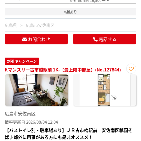
初期費用他 16,500円～
wifiあり
広島県
広島市安佐南区
お問合わせ
電話する
割引キャンペーン
Kマンスリー古市橋駅前 1K-【最上階中部屋】(No.127844)
お気
に入
り登
録
広島市安佐南区
情報更新日 2026/08/04 12:04
【バストイレ別・駐車場あり】ＪＲ古市橋駅前 安佐南区祇園そ
ば♪郊外に用事がある方にも是非オススメ！