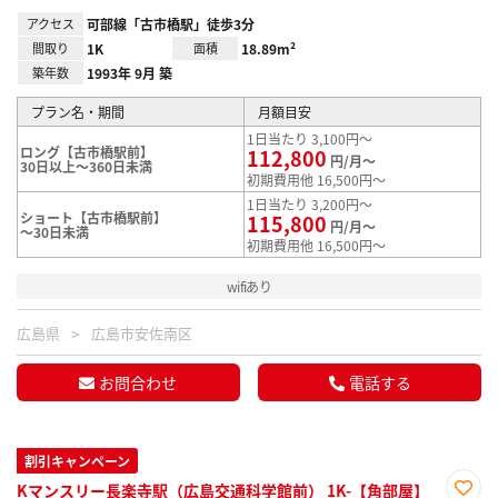
アクセス
可部線「古市橋駅」徒歩3分
間取り
1K
面積
18.89m²
築年数
1993年 9月 築
プラン名・期間
月額目安
1日当たり 3,100円～
ロング【古市橋駅前】
112,800
円/月～
30日以上～360日未満
初期費用他 16,500円～
1日当たり 3,200円～
ショート【古市橋駅前】
115,800
円/月～
～30日未満
初期費用他 16,500円～
wifiあり
広島県
広島市安佐南区
お問合わせ
電話する
割引キャンペーン
Kマンスリー長楽寺駅（広島交通科学館前） 1K-【角部屋】