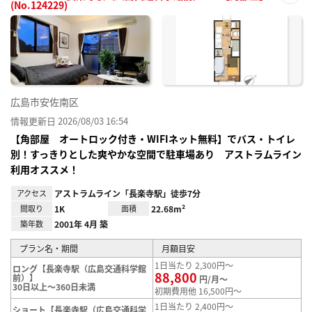
(No.124229)
お気
に入
り登
録
広島市安佐南区
情報更新日 2026/08/03 16:54
【角部屋 オートロック付き・WIFIネット無料】でバス・トイレ
別！すっきりとした爽やかな空間で駐車場あり アストラムライン
利用オススメ！
アクセス
アストラムライン「長楽寺駅」徒歩7分
間取り
1K
面積
22.68m²
築年数
2001年 4月 築
プラン名・期間
月額目安
1日当たり 2,300円～
ロング【長楽寺駅（広島交通科学館
88,800
前）】
円/月～
30日以上～360日未満
初期費用他 16,500円～
1日当たり 2,400円～
ショート【長楽寺駅（広島交通科学